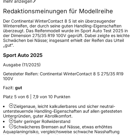
Geschwindigkeitsindex
V
mehr anzeigen
Redaktionsmeinungen für Modellreihe
Höchstgeschwindigkeit
240 km/h
Der Continental WinterContact 8 S ist ein überzeugender
Lastindex
107
Winterreifen, der durch seine guten Handling-Eigenschaften
überzeugt. Das Reifenmodell wurde im Sport Auto Test 2025 in
der Dimension 275/35 R19 100V geprüft. Dabei zeigte es leichte
Höchstlast
975 kg
Schwächen bei Nässe; insgesamt erhielt der Reifen das Urteil
„gut“.
Gewicht (in kg)
14,062 kg
Sport Auto 2025
Generelle Merkmale
Ausgabe (11/2025)
Fahrzeugtyp
PKW
Getesteter Reifen:
Continental WinterContact 8 S 275/35 R19
100V
Verwendung
Winterreifen
Fazit:
gut
Modellname
WinterContact 8 S
Platz 5 von 6 | 7,9 von 10 Punkten
Fahrzeugart
PKW & SUV
Zielgenaue, leicht kalkulierbares und sicher neutral-
untersteuernde Handling-Eigenschaften auf allen getesteten
Untergründen, guter Abrollkomfort.
Weitere Eigenschaften
Sehr geringer Rollwiderstand
Schwächeres Bremsen auf Nässe, etwas erhöhtes
Schlauchtyp
TL
Aquaplaningrisiko, vergleichsweise schwache Nasshaftung