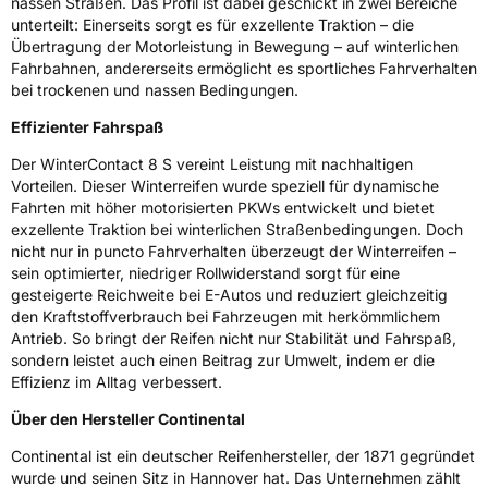
nassen Straßen. Das Profil ist dabei geschickt in zwei Bereiche
unterteilt: Einerseits sorgt es für exzellente Traktion – die
Fahrzeugklasse
C1
Übertragung der Motorleistung in Bewegung – auf winterlichen
Fahrbahnen, andererseits ermöglicht es sportliches Fahrverhalten
3PMSF / Schneeflockensymbol / Alpine-Symbol
Ja
bei trockenen und nassen Bedingungen.
Effizienter Fahrspaß
EPREL ID
1666891
Der WinterContact 8 S vereint Leistung mit nachhaltigen
Allgemeine Produktsicherheit (GPSR)
Vorteilen. Dieser Winterreifen wurde speziell für dynamische
Fahrten mit höher motorisierten PKWs entwickelt und bietet
Herstellerkontakt
Continental Reifen Deutschland GmbH
exzellente Traktion bei winterlichen Straßenbedingungen. Doch
Continental-Plaza 1 30173 Hannover
nicht nur in puncto Fahrverhalten überzeugt der Winterreifen –
Deutschland,
sein optimierter, niedriger Rollwiderstand sorgt für eine
customerservice_tires@conti.de
gesteigerte Reichweite bei E-Autos und reduziert gleichzeitig
den Kraftstoffverbrauch bei Fahrzeugen mit herkömmlichem
Antrieb. So bringt der Reifen nicht nur Stabilität und Fahrspaß,
sondern leistet auch einen Beitrag zur Umwelt, indem er die
Effizienz im Alltag verbessert.
Über den Hersteller Continental
Continental ist ein deutscher Reifenhersteller, der 1871 gegründet
wurde und seinen Sitz in Hannover hat. Das Unternehmen zählt