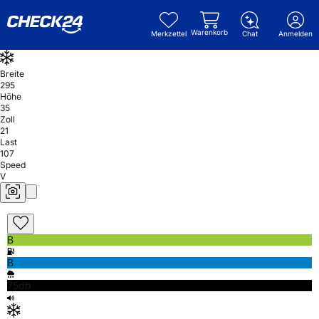
Warenkorb
Merkzettel
Chat
Anmelden
Breite
295
Höhe
35
Zoll
21
Last
107
Speed
V
B
B
75db