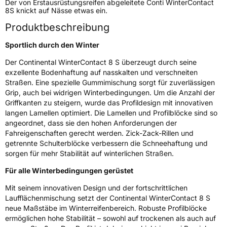
Der von Erstausrüstungsreifen abgeleitete Conti WinterContact
8S knickt auf Nässe etwas ein.
Zustand
Neureifen
Produktbeschreibung
M+S
Ja
Sportlich durch den Winter
Verstärkt
XL
Der Continental WinterContact 8 S überzeugt durch seine
exzellente Bodenhaftung auf nasskalten und verschneiten
Felgenschutz
FR
Straßen. Eine spezielle Gummimischung sorgt für zuverlässigen
Grip, auch bei widrigen Winterbedingungen. Um die Anzahl der
Griffkanten zu steigern, wurde das Profildesign mit innovativen
Elektro
Ja
langen Lamellen optimiert. Die Lamellen und Profilblöcke sind so
angeordnet, dass sie den hohen Anforderungen der
EU Label
Fahreigenschaften gerecht werden. Zick-Zack-Rillen und
getrennte Schulterblöcke verbessern die Schneehaftung und
Effizienz
B
sorgen für mehr Stabilität auf winterlichen Straßen.
Für alle Winterbedingungen gerüstet
Nasshaftung
B
Mit seinem innovativen Design und der fortschrittlichen
Laufflächenmischung setzt der Continental WinterContact 8 S
Rollgeräusch (Klasse)
B
neue Maßstäbe im Winterreifenbereich. Robuste Profilblöcke
ermöglichen hohe Stabilität – sowohl auf trockenen als auch auf
Rollgeräusch (dB)
75