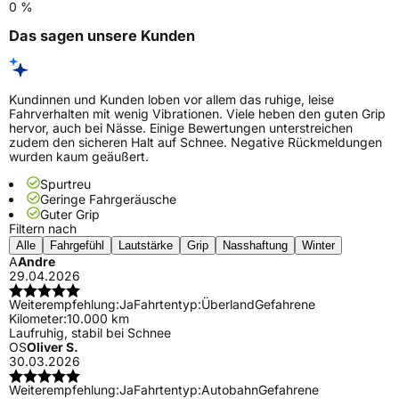
0 %
Das sagen unsere Kunden
Kundinnen und Kunden loben vor allem das ruhige, leise
Fahrverhalten mit wenig Vibrationen. Viele heben den guten Grip
hervor, auch bei Nässe. Einige Bewertungen unterstreichen
zudem den sicheren Halt auf Schnee. Negative Rückmeldungen
wurden kaum geäußert.
Spurtreu
Geringe Fahrgeräusche
Guter Grip
Filtern nach
Alle
Fahrgefühl
Lautstärke
Grip
Nasshaftung
Winter
A
Andre
29.04.2026
Weiterempfehlung:
Ja
Fahrtentyp:
Überland
Gefahrene
Kilometer:
10.000 km
Laufruhig, stabil bei Schnee
OS
Oliver S.
30.03.2026
Weiterempfehlung:
Ja
Fahrtentyp:
Autobahn
Gefahrene