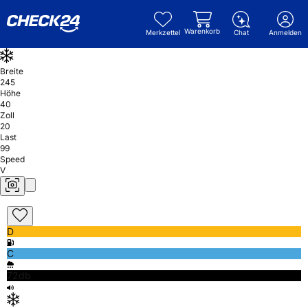
Warenkorb
Merkzettel
Chat
Anmelden
Breite
245
Höhe
40
Zoll
20
Last
99
Speed
V
D
C
72db