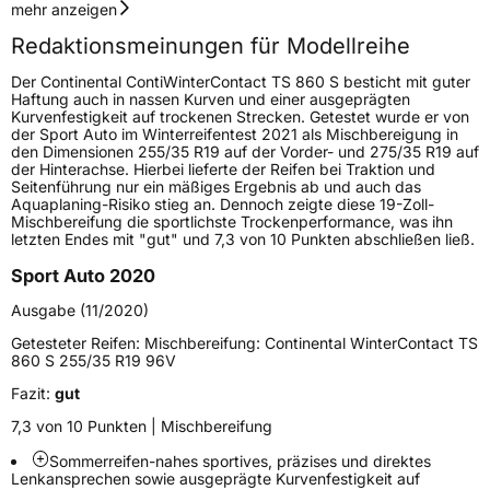
Geschwindigkeitsindex
V
mehr anzeigen
Redaktionsmeinungen für Modellreihe
Höchstgeschwindigkeit
240 km/h
Der Continental ContiWinterContact TS 860 S besticht mit guter
Lastindex
99
Haftung auch in nassen Kurven und einer ausgeprägten
Kurvenfestigkeit auf trockenen Strecken. Getestet wurde er von
der Sport Auto im Winterreifentest 2021 als Mischbereigung in
Höchstlast
775 kg
den Dimensionen 255/35 R19 auf der Vorder- und 275/35 R19 auf
der Hinterachse. Hierbei lieferte der Reifen bei Traktion und
Seitenführung nur ein mäßiges Ergebnis ab und auch das
Generelle Merkmale
Aquaplaning-Risiko stieg an. Dennoch zeigte diese 19-Zoll-
Mischbereifung die sportlichste Trockenperformance, was ihn
Fahrzeugtyp
PKW
letzten Endes mit "gut" und 7,3 von 10 Punkten abschließen ließ.
Verwendung
Winterreifen
Sport Auto 2020
Modellname
WinterContact TS 860 S
Ausgabe (11/2020)
Fahrzeugart
PKW & SUV
Getesteter Reifen:
Mischbereifung: Continental WinterContact TS
860 S 255/35 R19 96V
Fazit:
gut
Weitere Eigenschaften
7,3 von 10 Punkten | Mischbereifung
Schlauchtyp
TL
Sommerreifen-nahes sportives, präzises und direktes
Lenkansprechen sowie ausgeprägte Kurvenfestigkeit auf