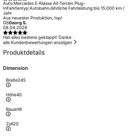
Auto:
Mercedes E-Klasse All-Terrain Plug-
In
Fahrtentyp:
Autobahn
Jährliche Fahrleistung:
bis 15.000 km /
Jahr
Aus neuester Produktion, top!
GS
Georg S.
08.04.2026
Hat alles bestens geklappt! Danke
alle Kundenbewertungen anzeigen
Produktdetails
Dimension
Breite
245
Höhe
40
Bauart
R
Zoll
20