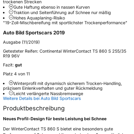
Zustand
Neureifen
trockenen Strecken
Gute Haftung ebenso in nassen Kurven
Traktion und Seitenführung auf Schnee nur mäßig
M+S
Ja
Hohes Aquaplaning-Risiko
"19-Zoll-Mischbereifung mit sportlichster Trockenperformance"
Verstärkt
XL
Auto Bild Sportscars 2019
Runflat
RFT
Ausgabe (11/2019)
Getesteter Reifen:
Continental WinterContact TS 860 S 255/35
Elektro
Ja
R19 96V
Fazit:
gut
EU Label
Platz 4 von 11
Effizienz
D
Winterprofil mit dynamisch sicherem Trocken-Handling,
präzisem Einlenkverhalten und guter Rückmeldung
Leicht verlängerte Nassbremswege
Nasshaftung
C
Weitere Details bei Auto Bild Sportscars
Produktbeschreibung
Rollgeräusch (Klasse)
B
Neues Profil-Design für beste Leistung bei Schnee
Rollgeräusch (dB)
72
Der WinterContact TS 860 S bietet eine besonders gute