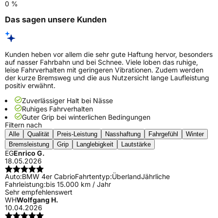
0 %
Das sagen unsere Kunden
Kunden heben vor allem die sehr gute Haftung hervor, besonders
auf nasser Fahrbahn und bei Schnee. Viele loben das ruhige,
leise Fahrverhalten mit geringeren Vibrationen. Zudem werden
der kurze Bremsweg und die aus Nutzersicht lange Laufleistung
positiv erwähnt.
Zuverlässiger Halt bei Nässe
Ruhiges Fahrverhalten
Guter Grip bei winterlichen Bedingungen
Filtern nach
Alle
Qualität
Preis-Leistung
Nasshaftung
Fahrgefühl
Winter
Bremsleistung
Grip
Langlebigkeit
Lautstärke
EG
Enrico G.
18.05.2026
Auto:
BMW 4er Cabrio
Fahrtentyp:
Überland
Jährliche
Fahrleistung:
bis 15.000 km / Jahr
Sehr empfehlenswert
WH
Wolfgang H.
10.04.2026