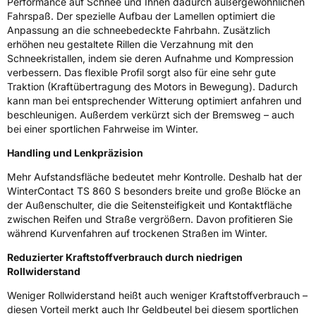
Performance auf Schnee und Ihnen dadurch außergewöhnlichen
Fahrzeugklasse
C1
Fahrspaß. Der spezielle Aufbau der Lamellen optimiert die
Anpassung an die schneebedeckte Fahrbahn. Zusätzlich
3PMSF / Schneeflockensymbol / Alpine-Symbol
Ja
erhöhen neu gestaltete Rillen die Verzahnung mit den
Schneekristallen, indem sie deren Aufnahme und Kompression
Eisgrip
Nein
verbessern. Das flexible Profil sorgt also für eine sehr gute
Traktion (Kraftübertragung des Motors in Bewegung). Dadurch
EPREL ID
479746
kann man bei entsprechender Witterung optimiert anfahren und
beschleunigen. Außerdem verkürzt sich der Bremsweg – auch
Allgemeine Produktsicherheit (GPSR)
bei einer sportlichen Fahrweise im Winter.
Herstellerkontakt
Continental Reifen Deutschland GmbH
Handling und Lenkpräzision
Continental-Plaza 1 30173 Hannover
Deutschland,
Mehr Aufstandsfläche bedeutet mehr Kontrolle. Deshalb hat der
customerservice_tires@conti.de
WinterContact TS 860 S besonders breite und große Blöcke an
der Außenschulter, die die Seitensteifigkeit und Kontaktfläche
zwischen Reifen und Straße vergrößern. Davon profitieren Sie
während Kurvenfahren auf trockenen Straßen im Winter.
Reduzierter Kraftstoffverbrauch durch niedrigen
Rollwiderstand
Weniger Rollwiderstand heißt auch weniger Kraftstoffverbrauch –
diesen Vorteil merkt auch Ihr Geldbeutel bei diesem sportlichen