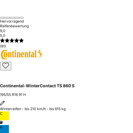
Hervorragend
Reifenbewertung
9,0
5,0
(91)
Continental-WinterContact TS 860 S
195/55 R16 91 H
Winterreifen - bis 210 km/h - bis 615 kg
C
B