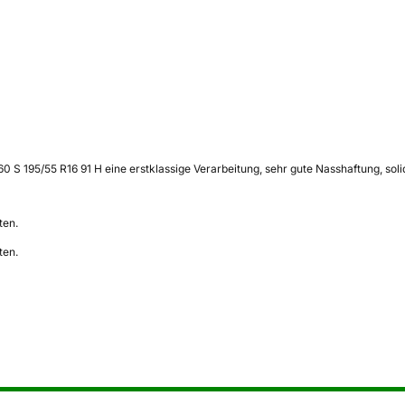
60 S 195/55 R16 91 H eine erstklassige Verarbeitung, sehr gute Nasshaftung, so
ten.
ten.