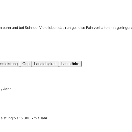
hrbahn und bei Schnee. Viele loben das ruhige, leise Fahrverhalten mit gerin
msleistung
Grip
Langlebigkeit
Lautstärke
 / Jahr
leistung:
bis 15.000 km / Jahr