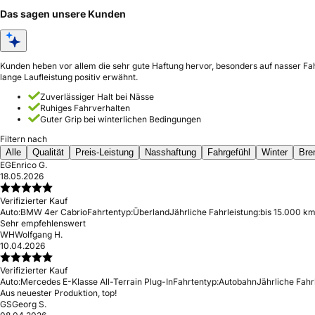
Das sagen unsere Kunden
Kunden heben vor allem die sehr gute Haftung hervor, besonders auf nasser Fa
lange Laufleistung positiv erwähnt.
Zuverlässiger Halt bei Nässe
Ruhiges Fahrverhalten
Guter Grip bei winterlichen Bedingungen
Filtern nach
Alle
Qualität
Preis-Leistung
Nasshaftung
Fahrgefühl
Winter
Bre
EG
Enrico G.
18.05.2026
Verifizierter Kauf
Auto:
BMW 4er Cabrio
Fahrtentyp:
Überland
Jährliche Fahrleistung:
bis 15.000 km
Sehr empfehlenswert
WH
Wolfgang H.
10.04.2026
Verifizierter Kauf
Auto:
Mercedes E-Klasse All-Terrain Plug-In
Fahrtentyp:
Autobahn
Jährliche Fahr
Aus neuester Produktion, top!
GS
Georg S.