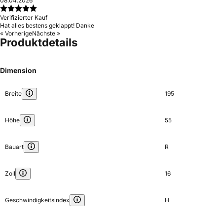
08.04.2026
Verifizierter Kauf
Hat alles bestens geklappt! Danke
« Vorherige
Nächste »
Produktdetails
Dimension
Breite
195
Höhe
55
Bauart
R
Zoll
16
Geschwindigkeitsindex
H