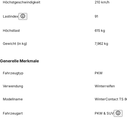
Höchstgeschwindigkeit
210 km/h
Lastindex
91
Höchstlast
615 kg
Gewicht (in kg)
7,962 kg
Generelle Merkmale
Fahrzeugtyp
PKW
Verwendung
Winterreifen
Modellname
WinterContact TS 8
Fahrzeugart
PKW & SUV