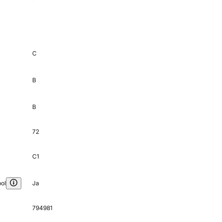
C
B
B
72
C1
ol
Ja
794981