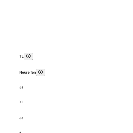
TL
Neureifen
Ja
XL
Ja
*