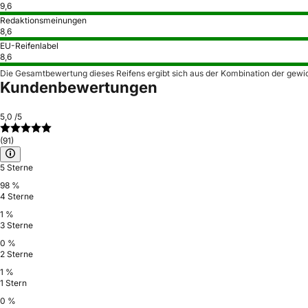
9,6
Redaktionsmeinungen
8,6
EU-Reifenlabel
8,6
Die Gesamtbewertung dieses Reifens ergibt sich aus der Kombination der gewi
Kundenbewertungen
5,0
/5
(91)
5 Sterne
98 %
4 Sterne
1 %
3 Sterne
0 %
2 Sterne
1 %
1 Stern
0 %