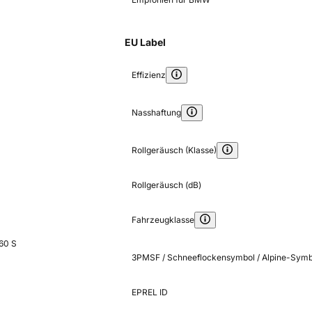
EU Label
Effizienz
Nasshaftung
Rollgeräusch (Klasse)
Rollgeräusch (dB)
Fahrzeugklasse
60 S
3PMSF / Schneeflockensymbol / Alpine-Symb
EPREL ID