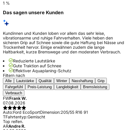
1 %
Das sagen unsere Kunden
Kundinnen und Kunden loben vor allem das sehr leise,
vibrationsarme und ruhige Fahrverhalten. Viele heben den
sicheren Grip auf Schnee sowie die gute Haftung bei Nässe und
Trockenheit hervor. Einige erwähnen zudem die lange
Haltbarkeit, kurze Bremswege und den moderaten Verbrauch.
Reduzierte Lautstärke
Gute Traktion auf Schnee
Effektiver Aquaplaning-Schutz
Filtern nach
Alle
Lautstärke
Qualität
Winter
Nasshaftung
Grip
Fahrgefühl
Preis-Leistung
Langlebigkeit
Bremsleistung
Verbrauch
FW
Frank W.
07.08.2026
Auto:
Ford EcoSport
Dimension:
205/55 R16 91
T
Fahrtentyp:
Gemischt
Top reifen.
AR
Andre R.