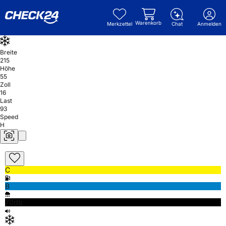
Warenkorb
Merkzettel
Chat
Anmelden
Breite
215
Höhe
55
Zoll
16
Last
93
Speed
H
C
B
70db