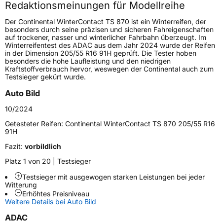
Redaktionsmeinungen für Modellreihe
Höchstgeschwindigkeit
210 km/h
Der Continental WinterContact TS 870 ist ein Winterreifen, der
Lastindex
93
besonders durch seine präzisen und sicheren Fahreigenschaften
auf trockener, nasser und winterlicher Fahrbahn überzeugt. Im
Winterreifentest des ADAC aus dem Jahr 2024 wurde der Reifen
Höchstlast
650 kg
in der Dimension 205/55 R16 91H geprüft. Die Tester hoben
besonders die hohe Laufleistung und den niedrigen
Gewicht (in kg)
8,668 kg
Kraftstoffverbrauch hervor, weswegen der Continental auch zum
Testsieger gekürt wurde.
Generelle Merkmale
Auto Bild
Fahrzeugtyp
PKW
10/2024
Verwendung
Winterreifen
Getesteter Reifen:
Continental WinterContact TS 870 205/55 R16
91H
Modellname
WinterContact TS 870
Fazit:
vorbildlich
Fahrzeugart
PKW & SUV
Platz 1 von 20 | Testsieger
Testsieger mit ausgewogen starken Leistungen bei jeder
Weitere Eigenschaften
Witterung
Erhöhtes Preisniveau
Schlauchtyp
TL
Weitere Details bei Auto Bild
ADAC