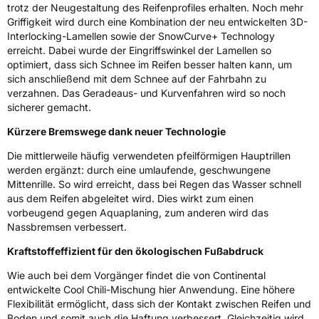
Eisgrip
Nein
trotz der Neugestaltung des Reifenprofiles erhalten. Noch mehr
Griffigkeit wird durch eine Kombination der neu entwickelten 3D-
EPREL ID
658992
Interlocking-Lamellen sowie der SnowCurve+ Technology
erreicht. Dabei wurde der Eingriffswinkel der Lamellen so
Allgemeine Produktsicherheit (GPSR)
optimiert, dass sich Schnee im Reifen besser halten kann, um
sich anschließend mit dem Schnee auf der Fahrbahn zu
Herstellerkontakt
Continental Reifen Deutschland GmbH
Continental-Plaza 1 30173 Hannover
verzahnen. Das Geradeaus- und Kurvenfahren wird so noch
Deutschland,
sicherer gemacht.
customerservice_tires@conti.de
Kürzere Bremswege dank neuer Technologie
Die mittlerweile häufig verwendeten pfeilförmigen Hauptrillen
werden ergänzt: durch eine umlaufende, geschwungene
Mittenrille. So wird erreicht, dass bei Regen das Wasser schnell
aus dem Reifen abgeleitet wird. Dies wirkt zum einen
vorbeugend gegen Aquaplaning, zum anderen wird das
Nassbremsen verbessert.
Kraftstoffeffizient für den ökologischen Fußabdruck
Wie auch bei dem Vorgänger findet die von Continental
entwickelte Cool Chili-Mischung hier Anwendung. Eine höhere
Flexibilität ermöglicht, dass sich der Kontakt zwischen Reifen und
Boden und somit auch die Haftung verbessert. Gleichzeitig wird