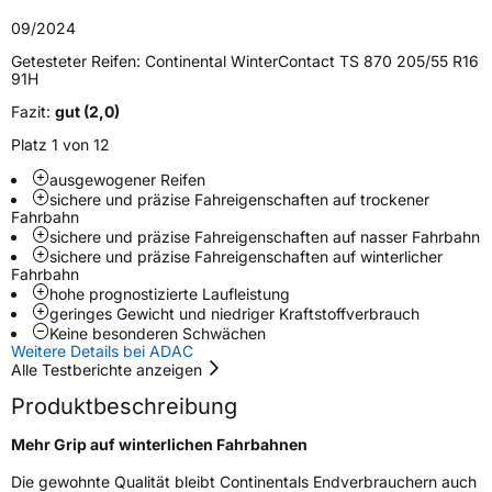
Zustand
Neureifen
09/2024
M+S
Ja
Getesteter Reifen:
Continental WinterContact TS 870 205/55 R16
91H
Elektro
Ja
Fazit:
gut (2,0)
Platz 1 von 12
EU Label
ausgewogener Reifen
Effizienz
C
sichere und präzise Fahreigenschaften auf trockener
Fahrbahn
sichere und präzise Fahreigenschaften auf nasser Fahrbahn
Nasshaftung
B
sichere und präzise Fahreigenschaften auf winterlicher
Fahrbahn
hohe prognostizierte Laufleistung
Rollgeräusch (Klasse)
B
geringes Gewicht und niedriger Kraftstoffverbrauch
Keine besonderen Schwächen
Weitere Details bei ADAC
Rollgeräusch (dB)
70
Alle Testberichte anzeigen
Fahrzeugklasse
C1
Produktbeschreibung
3PMSF / Schneeflockensymbol / Alpine-Symbol
Ja
Mehr Grip auf winterlichen Fahrbahnen
Die gewohnte Qualität bleibt Continentals Endverbrauchern auch