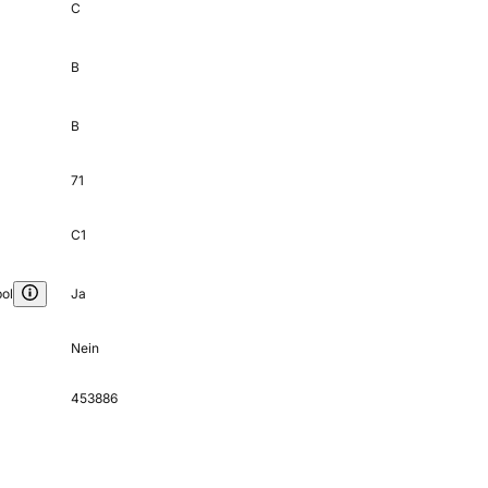
C
B
B
71
C1
ol
Ja
Nein
453886