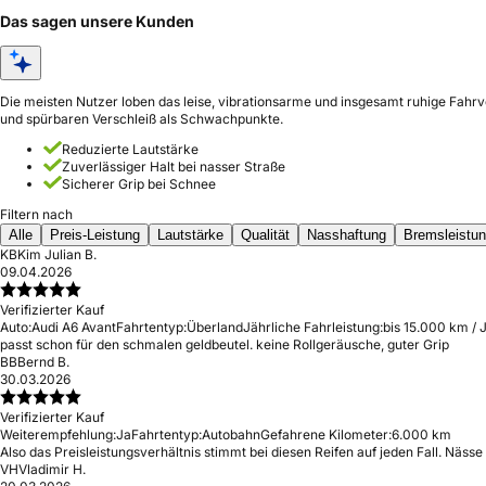
Das sagen unsere Kunden
Die meisten Nutzer loben das leise, vibrationsarme und insgesamt ruhige Fahr
und spürbaren Verschleiß als Schwachpunkte.
Reduzierte Lautstärke
Zuverlässiger Halt bei nasser Straße
Sicherer Grip bei Schnee
Filtern nach
Alle
Preis-Leistung
Lautstärke
Qualität
Nasshaftung
Bremsleistu
KB
Kim Julian B.
09.04.2026
Verifizierter Kauf
Auto:
Audi A6 Avant
Fahrtentyp:
Überland
Jährliche Fahrleistung:
bis 15.000 km / 
passt schon für den schmalen geldbeutel. keine Rollgeräusche, guter Grip
BB
Bernd B.
30.03.2026
Verifizierter Kauf
Weiterempfehlung:
Ja
Fahrtentyp:
Autobahn
Gefahrene Kilometer:
6.000 km
Also das Preisleistungsverhältnis stimmt bei diesen Reifen auf jeden Fall. Näss
VH
Vladimir H.