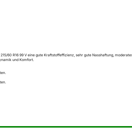
5/60 R16 99 V eine gute Kraftstoffeffizienz, sehr gute Nasshaftung, moderates
ynamik und Komfort.
ten.
ten.