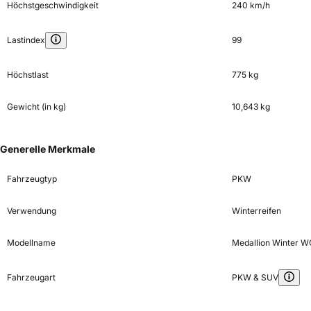
Höchstgeschwindigkeit
240 km/h
Lastindex
99
Höchstlast
775 kg
Gewicht (in kg)
10,643 kg
Generelle Merkmale
Fahrzeugtyp
PKW
Verwendung
Winterreifen
Modellname
Medallion Winter W
Fahrzeugart
PKW & SUV