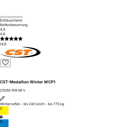
Enttäuschend
Reifenbewertung
4,9
4,8
(43)
CST-Medallion Winter WCP1
215/60 R16 99 V
Winterreifen - bis 240 km/h - bis 775 kg
C
B