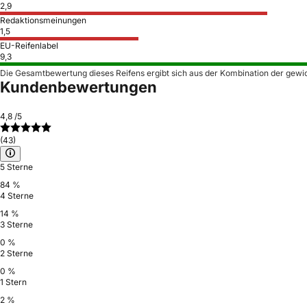
2,9
Redaktionsmeinungen
1,5
EU-Reifenlabel
9,3
Die Gesamtbewertung dieses Reifens ergibt sich aus der Kombination der gewi
Kundenbewertungen
4,8
/5
(43)
5 Sterne
84 %
4 Sterne
14 %
3 Sterne
0 %
2 Sterne
0 %
1 Stern
2 %