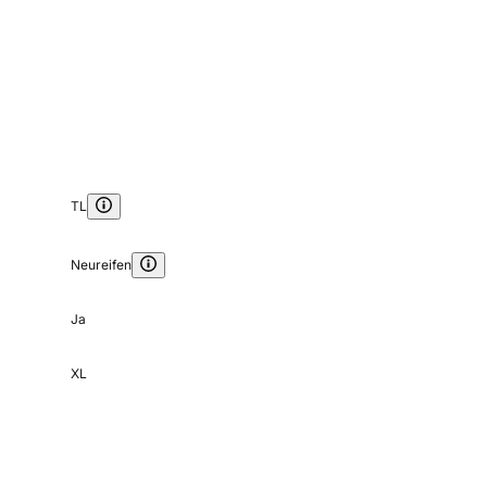
TL
Neureifen
Ja
XL