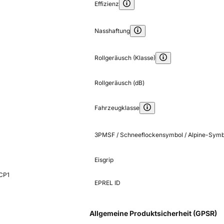
Effizienz
Nasshaftung
Rollgeräusch (Klasse)
Rollgeräusch (dB)
Fahrzeugklasse
3PMSF / Schneeflockensymbol / Alpine-Symb
Eisgrip
CP1
EPREL ID
Allgemeine Produktsicherheit (GPSR)