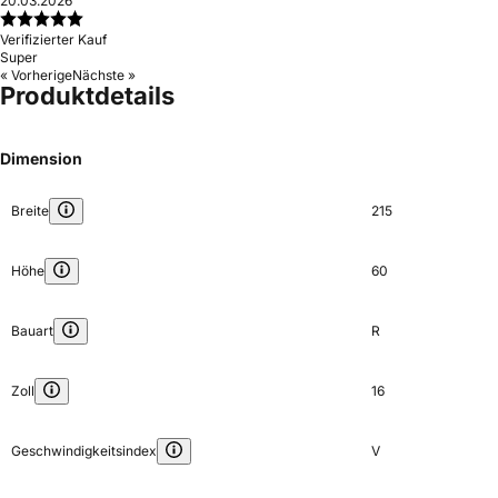
20.03.2026
Verifizierter Kauf
Super
« Vorherige
Nächste »
Produktdetails
Dimension
Breite
215
Höhe
60
Bauart
R
Zoll
16
Geschwindigkeitsindex
V