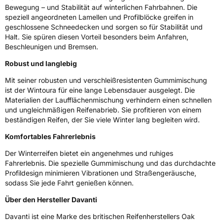
M+S
Ja
Bewegung – und Stabilität auf winterlichen Fahrbahnen. Die
speziell angeordneten Lamellen und Profilblöcke greifen in
EU Label
geschlossene Schneedecken und sorgen so für Stabilität und
Halt. Sie spüren diesen Vorteil besonders beim Anfahren,
Effizienz
D
Beschleunigen und Bremsen.
Robust und langlebig
Nasshaftung
C
Mit seiner robusten und verschleißresistenten Gummimischung
Rollgeräusch (Klasse)
B
ist der Wintoura für eine lange Lebensdauer ausgelegt. Die
Materialien der Laufflächenmischung verhindern einen schnellen
und ungleichmäßigen Reifenabrieb. Sie profitieren von einem
Rollgeräusch (dB)
71
beständigen Reifen, der Sie viele Winter lang begleiten wird.
Fahrzeugklasse
C1
Komfortables Fahrerlebnis
3PMSF / Schneeflockensymbol / Alpine-Symbol
Ja
Der Winterreifen bietet ein angenehmes und ruhiges
Fahrerlebnis. Die spezielle Gummimischung und das durchdachte
Profildesign minimieren Vibrationen und Straßengeräusche,
Eisgrip
Nein
sodass Sie jede Fahrt genießen können.
EPREL ID
525237
Über den Hersteller Davanti
Allgemeine Produktsicherheit (GPSR)
Davanti ist eine Marke des britischen Reifenherstellers Oak