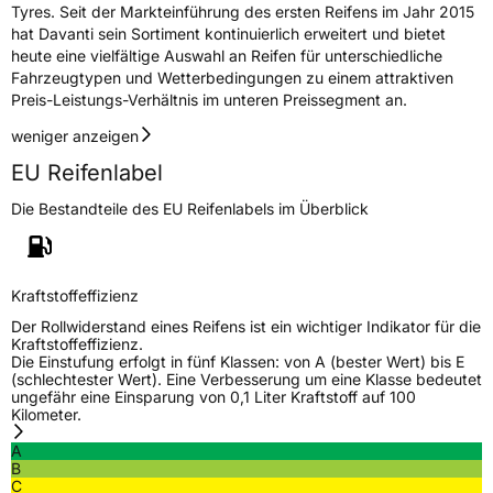
Tyres. Seit der Markteinführung des ersten Reifens im Jahr 2015
Herstellerkontakt
Davanti World B.V., Keizersgrach 62-64 1015
hat Davanti sein Sortiment kontinuierlich erweitert und bietet
CS Amsterdam Netherlands, info@davanti-
tyres.com
heute eine vielfältige Auswahl an Reifen für unterschiedliche
Fahrzeugtypen und Wetterbedingungen zu einem attraktiven
Preis-Leistungs-Verhältnis im unteren Preissegment an.
weniger anzeigen
EU Reifenlabel
Die Bestandteile des EU Reifenlabels im Überblick
Kraftstoffeffizienz
Der Rollwiderstand eines Reifens ist ein wichtiger Indikator für die
Kraftstoffeffizienz.
Die Einstufung erfolgt in fünf Klassen: von A (bester Wert) bis E
(schlechtester Wert). Eine Verbesserung um eine Klasse bedeutet
ungefähr eine Einsparung von 0,1 Liter Kraftstoff auf 100
Kilometer.
A
B
C