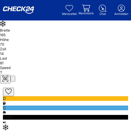
Warenkorb
Merkzettel
Chat
Anmelden
Breite
165
Höhe
70
Zoll
14
Last
81
Speed
T
D
C
71db