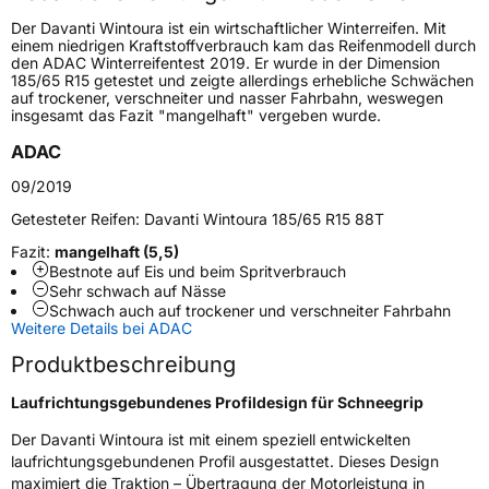
Höchstgeschwindigkeit
190 km/h
Der Davanti Wintoura ist ein wirtschaftlicher Winterreifen. Mit
Lastindex
81
einem niedrigen Kraftstoffverbrauch kam das Reifenmodell durch
den ADAC Winterreifentest 2019. Er wurde in der Dimension
185/65 R15 getestet und zeigte allerdings erhebliche Schwächen
Höchstlast
462 kg
auf trockener, verschneiter und nasser Fahrbahn, weswegen
insgesamt das Fazit "mangelhaft" vergeben wurde.
Generelle Merkmale
ADAC
Fahrzeugtyp
PKW
09/2019
Verwendung
Winterreifen
Getesteter Reifen:
Davanti Wintoura 185/65 R15 88T
Modellname
Wintoura
Fazit:
mangelhaft (5,5)
Bestnote auf Eis und beim Spritverbrauch
Fahrzeugart
PKW & SUV
Sehr schwach auf Nässe
Schwach auch auf trockener und verschneiter Fahrbahn
Weitere Details bei ADAC
Weitere Eigenschaften
Produktbeschreibung
Schlauchtyp
TL
Laufrichtungsgebundenes Profildesign für Schneegrip
Der Davanti Wintoura ist mit einem speziell entwickelten
Zustand
Neureifen
laufrichtungsgebundenen Profil ausgestattet. Dieses Design
maximiert die Traktion – Übertragung der Motorleistung in