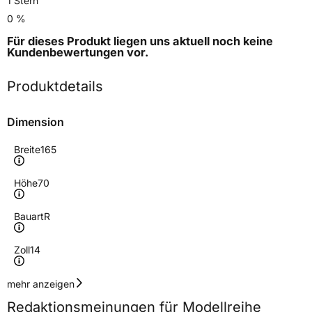
1 Stern
0 %
Für dieses Produkt liegen uns aktuell noch keine
Kundenbewertungen
vor.
Produktdetails
Dimension
Breite
165
Höhe
70
Bauart
R
Zoll
14
Geschwindigkeitsindex
T
mehr anzeigen
Redaktionsmeinungen für Modellreihe