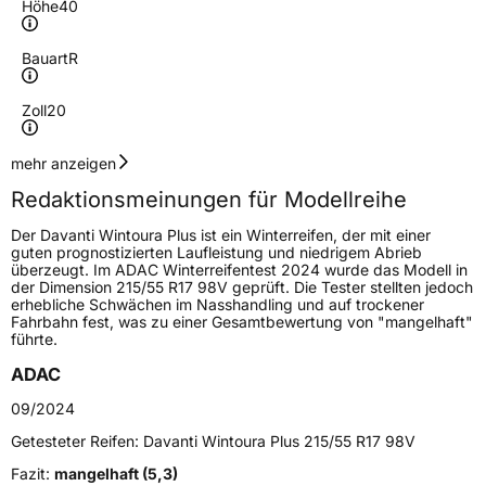
Höhe
40
Bauart
R
Zoll
20
Geschwindigkeitsindex
W
mehr anzeigen
Redaktionsmeinungen für Modellreihe
Höchstgeschwindigkeit
270 km/h
Der Davanti Wintoura Plus ist ein Winterreifen, der mit einer
Lastindex
101
guten prognostizierten Laufleistung und niedrigem Abrieb
überzeugt. Im ADAC Winterreifentest 2024 wurde das Modell in
der Dimension 215/55 R17 98V geprüft. Die Tester stellten jedoch
Höchstlast
825 kg
erhebliche Schwächen im Nasshandling und auf trockener
Fahrbahn fest, was zu einer Gesamtbewertung von "mangelhaft"
führte.
Generelle Merkmale
ADAC
Fahrzeugtyp
PKW
09/2024
Verwendung
Winterreifen
Getesteter Reifen:
Davanti Wintoura Plus 215/55 R17 98V
Modellname
Wintoura Plus
Fazit:
mangelhaft (5,3)
Fahrzeugart
PKW & SUV