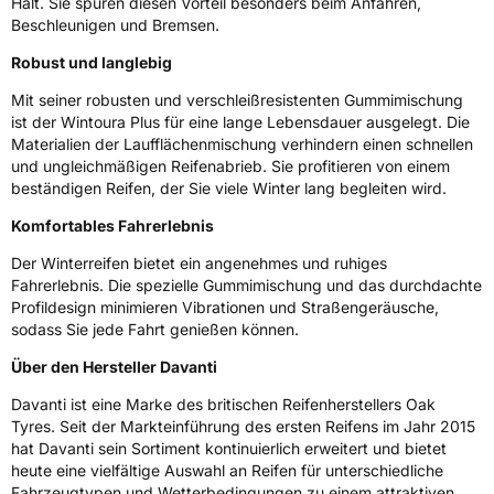
Halt. Sie spüren diesen Vorteil besonders beim Anfahren,
Rollgeräusch (dB)
71
Beschleunigen und Bremsen.
Fahrzeugklasse
C1
Robust und langlebig
Mit seiner robusten und verschleißresistenten Gummimischung
3PMSF / Schneeflockensymbol / Alpine-Symbol
Ja
ist der Wintoura Plus für eine lange Lebensdauer ausgelegt. Die
Materialien der Laufflächenmischung verhindern einen schnellen
EPREL ID
525330
und ungleichmäßigen Reifenabrieb. Sie profitieren von einem
beständigen Reifen, der Sie viele Winter lang begleiten wird.
Allgemeine Produktsicherheit (GPSR)
Komfortables Fahrerlebnis
Herstellerkontakt
Davanti World B.V., Keizersgrach 62-64 1015
Der Winterreifen bietet ein angenehmes und ruhiges
CS Amsterdam Netherlands, info@davanti-
tyres.com
Fahrerlebnis. Die spezielle Gummimischung und das durchdachte
Profildesign minimieren Vibrationen und Straßengeräusche,
sodass Sie jede Fahrt genießen können.
Über den Hersteller Davanti
Davanti ist eine Marke des britischen Reifenherstellers Oak
Tyres. Seit der Markteinführung des ersten Reifens im Jahr 2015
hat Davanti sein Sortiment kontinuierlich erweitert und bietet
heute eine vielfältige Auswahl an Reifen für unterschiedliche
Fahrzeugtypen und Wetterbedingungen zu einem attraktiven