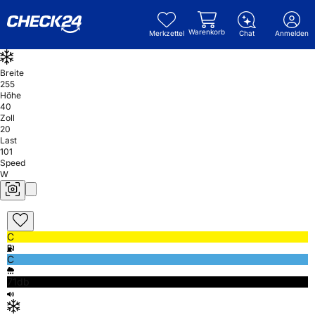
Warenkorb
Merkzettel
Chat
Anmelden
Breite
255
Höhe
40
Zoll
20
Last
101
Speed
W
C
C
71db