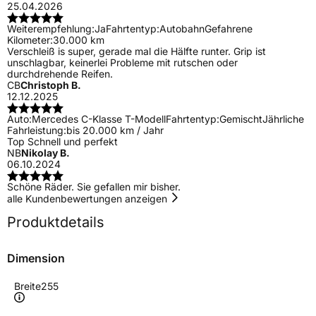
25.04.2026
Weiterempfehlung:
Ja
Fahrtentyp:
Autobahn
Gefahrene
Kilometer:
30.000 km
Verschleiß is super, gerade mal die Hälfte runter. Grip ist
unschlagbar, keinerlei Probleme mit rutschen oder
durchdrehende Reifen.
CB
Christoph B.
12.12.2025
Auto:
Mercedes C-Klasse T-Modell
Fahrtentyp:
Gemischt
Jährliche
Fahrleistung:
bis 20.000 km / Jahr
Top Schnell und perfekt
NB
Nikolay B.
06.10.2024
Schöne Räder. Sie gefallen mir bisher.
alle Kundenbewertungen anzeigen
Produktdetails
Dimension
Breite
255