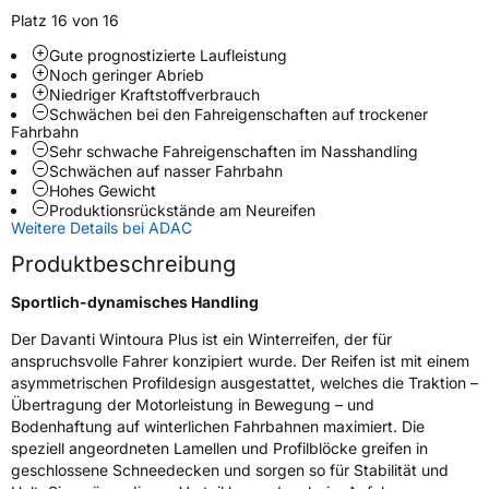
Platz 16 von 16
Gute prognostizierte Laufleistung
Weitere Eigenschaften
Noch geringer Abrieb
Niedriger Kraftstoffverbrauch
Schlauchtyp
TL
Schwächen bei den Fahreigenschaften auf trockener
Fahrbahn
Sehr schwache Fahreigenschaften im Nasshandling
Zustand
Neureifen
Schwächen auf nasser Fahrbahn
Hohes Gewicht
Produktionsrückstände am Neureifen
M+S
Ja
Weitere Details bei ADAC
Verstärkt
XL
Produktbeschreibung
Sportlich-dynamisches Handling
EU Label
Der Davanti Wintoura Plus ist ein Winterreifen, der für
Effizienz
C
anspruchsvolle Fahrer konzipiert wurde. Der Reifen ist mit einem
asymmetrischen Profildesign ausgestattet, welches die Traktion –
Nasshaftung
C
Übertragung der Motorleistung in Bewegung – und
Bodenhaftung auf winterlichen Fahrbahnen maximiert. Die
speziell angeordneten Lamellen und Profilblöcke greifen in
Rollgeräusch (Klasse)
B
geschlossene Schneedecken und sorgen so für Stabilität und