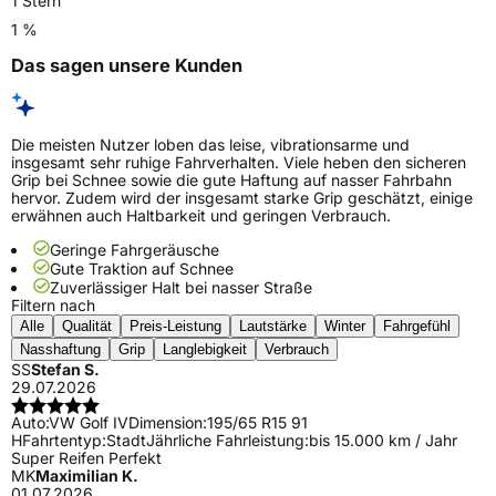
1 Stern
1 %
Das sagen unsere Kunden
Die meisten Nutzer loben das leise, vibrationsarme und
insgesamt sehr ruhige Fahrverhalten. Viele heben den sicheren
Grip bei Schnee sowie die gute Haftung auf nasser Fahrbahn
hervor. Zudem wird der insgesamt starke Grip geschätzt, einige
erwähnen auch Haltbarkeit und geringen Verbrauch.
Geringe Fahrgeräusche
Gute Traktion auf Schnee
Zuverlässiger Halt bei nasser Straße
Filtern nach
Alle
Qualität
Preis-Leistung
Lautstärke
Winter
Fahrgefühl
Nasshaftung
Grip
Langlebigkeit
Verbrauch
SS
Stefan S.
29.07.2026
Auto:
VW Golf IV
Dimension:
195/65 R15 91
H
Fahrtentyp:
Stadt
Jährliche Fahrleistung:
bis 15.000 km / Jahr
Super Reifen Perfekt
MK
Maximilian K.
01.07.2026