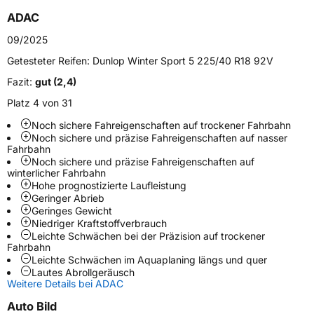
Fahrzeugtyp
PKW
ADAC
Verwendung
Winterreifen
09/2025
Modellname
Winter Sport 5
Getesteter Reifen:
Dunlop Winter Sport 5 225/40 R18 92V
Fahrzeugart
PKW & SUV
Fazit:
gut (2,4)
Platz 4 von 31
Weitere Eigenschaften
Noch sichere Fahreigenschaften auf trockener Fahrbahn
Noch sichere und präzise Fahreigenschaften auf nasser
Schlauchtyp
TL
Fahrbahn
Noch sichere und präzise Fahreigenschaften auf
winterlicher Fahrbahn
Zustand
Neureifen
Hohe prognostizierte Laufleistung
Geringer Abrieb
Geringes Gewicht
M+S
Ja
Niedriger Kraftstoffverbrauch
Verstärkt
XL
Leichte Schwächen bei der Präzision auf trockener
Fahrbahn
Leichte Schwächen im Aquaplaning längs und quer
Lautes Abrollgeräusch
EU Label
Weitere Details bei ADAC
Effizienz
D
Auto Bild