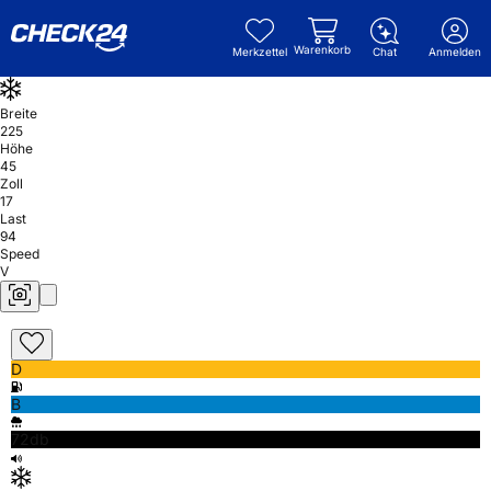
Warenkorb
Merkzettel
Chat
Anmelden
Breite
225
Höhe
45
Zoll
17
Last
94
Speed
V
D
B
72db