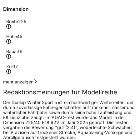
Dimension
Breite
225
Höhe
45
Bauart
R
Zoll
17
Geschwindigkeitsindex
V
mehr anzeigen
Redaktionsmeinungen für Modellreihe
Höchstgeschwindigkeit
240 km/h
Der Dunlop Winter Sport 5 ist ein hochwertiger Winterreifen, der
Lastindex
94
durch zuverlässige Fahreigenschaften auf trockener, nasser und
winterlicher Fahrbahn sowie durch seine hohe Laufleistung und
Effizienz überzeugt. Im ADAC-Test wurde das Modell in der
Höchstlast
670 kg
Dimension 225/40 R18 92V im Jahr 2025 geprüft. Die Tester
vergaben die Bewertung "gut (2,4)", wobei leichte Schwächen
bei Präzision auf trockener Strecke, Aquaplaning-Vorsorge und
Generelle Merkmale
Abrollgeräusch festgestellt wurden.