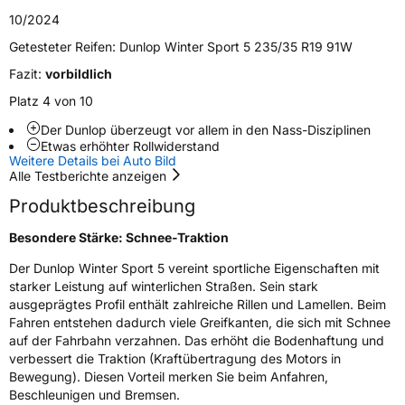
10/2024
Nasshaftung
B
Getesteter Reifen:
Dunlop Winter Sport 5 235/35 R19 91W
Fazit:
vorbildlich
Rollgeräusch (Klasse)
B
Platz 4 von 10
Rollgeräusch (dB)
72
Der Dunlop überzeugt vor allem in den Nass-Disziplinen
Fahrzeugklasse
C1
Etwas erhöhter Rollwiderstand
Weitere Details bei Auto Bild
Alle Testberichte anzeigen
3PMSF / Schneeflockensymbol / Alpine-Symbol
Ja
Produktbeschreibung
Eisgrip
Nein
Besondere Stärke: Schnee-Traktion
EPREL ID
610454
Der Dunlop Winter Sport 5 vereint sportliche Eigenschaften mit
starker Leistung auf winterlichen Straßen. Sein stark
Allgemeine Produktsicherheit (GPSR)
ausgeprägtes Profil enthält zahlreiche Rillen und Lamellen. Beim
Fahren entstehen dadurch viele Greifkanten, die sich mit Schnee
Herstellerkontakt
Goodyear S.A. Innovation Center, Avenue
auf der Fahrbahn verzahnen. Das erhöht die Bodenhaftung und
Gordon Smith 7750 Colmar-Berg Luxemburg,
verbessert die Traktion (Kraftübertragung des Motors in
www.goodyear.eu
Bewegung). Diesen Vorteil merken Sie beim Anfahren,
Beschleunigen und Bremsen.