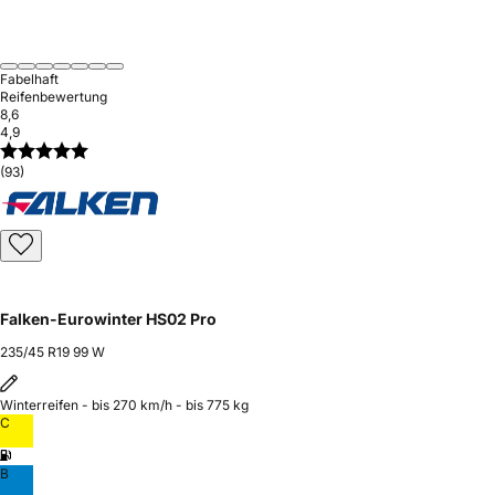
Fabelhaft
Reifenbewertung
8,6
4,9
(93)
Falken-Eurowinter HS02 Pro
235/45 R19 99 W
Winterreifen - bis 270 km/h - bis 775 kg
C
B