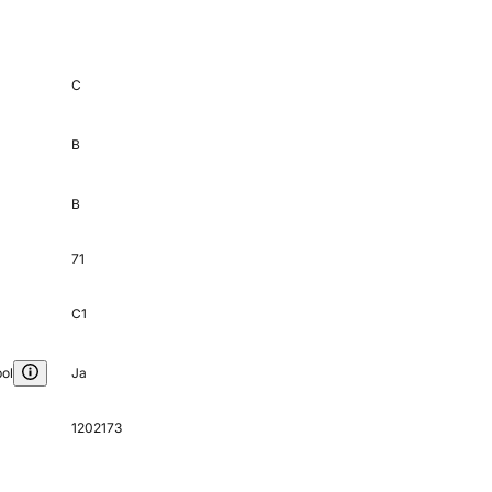
C
B
B
71
C1
ol
Ja
1202173