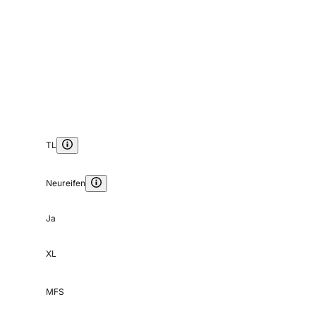
TL
Neureifen
Ja
XL
MFS