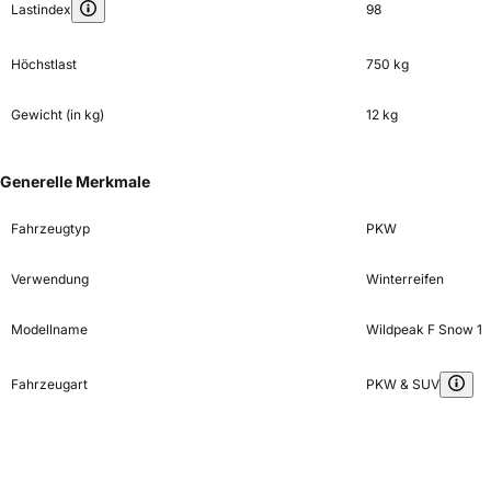
Lastindex
98
Höchstlast
750 kg
Gewicht (in kg)
12 kg
Generelle Merkmale
Fahrzeugtyp
PKW
Verwendung
Winterreifen
Modellname
Wildpeak F Snow 1
Fahrzeugart
PKW & SUV