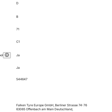
D
B
71
C1
ol
Ja
Ja
544647
Falken Tyre Europe GmbH, Berliner Strasse 74-76
63065 Offenbach am Main Deutschland,