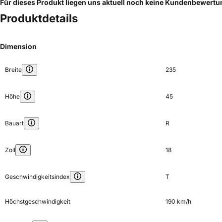
Für dieses Produkt liegen uns aktuell noch keine Kundenbewert
Produktdetails
Dimension
Breite
235
Höhe
45
Bauart
R
Zoll
18
Geschwindigkeitsindex
T
Höchstgeschwindigkeit
190 km/h