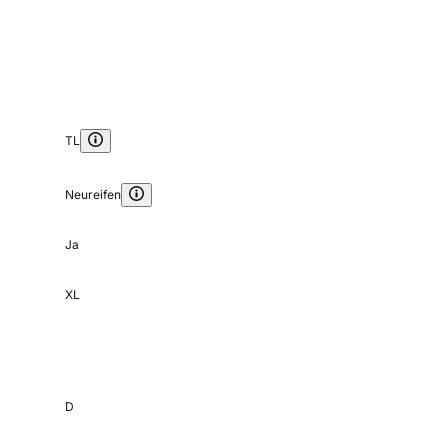
TL
Neureifen
Ja
XL
D