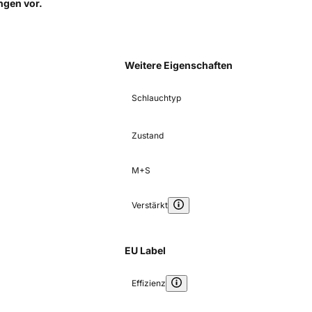
ungen
vor.
Weitere Eigenschaften
Schlauchtyp
Zustand
M+S
Verstärkt
EU Label
Effizienz