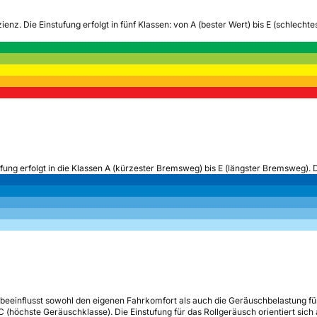
zienz.
Die Einstufung erfolgt in fünf Klassen: von A (bester Wert) bis E (schlech
ufung erfolgt in die Klassen A (kürzester Bremsweg) bis E (längster Bremsweg). 
beeinflusst sowohl den eigenen Fahrkomfort als auch die Geräuschbelastung fü
s C (höchste Geräuschklasse). Die Einstufung für das Rollgeräusch orientiert sic