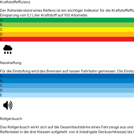
Kraftstoffeffizienz
Der Rollwiderstand eines Reifens ist ein wichtiger Indikator für die Kraftstoffeffi
Einsparung von 0,1 Liter Kraftstoff auf 100 Kilometer.
A
B
C
D
E
Nasshaftung
Für die Einstufung wird das Bremsen auf nasser Fahrbahn gemessen.
Die Einst
A
B
C
D
E
Rollgeräusch
Das Rollgeräusch wirkt sich auf die Gesamtlautstärke eines Fahrzeugs aus
und 
Reifenlabel in die drei Klassen aufgeteilt: von A (niedrigste Geräuschklasse) bi