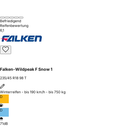
Befriedigend
Reifenbewertung
6,1
Falken-Wildpeak F Snow 1
235/45 R18 98 T
Winterreifen - bis 190 km/h - bis 750 kg
D
D
71dB