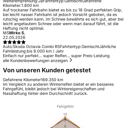
Weiterempfehlung:
Ja
Fahrtentyp:
Gemischt
Gefahrene
Kilometer:
1.800 km
Auf trockener Fahrbahn bietet es bis zu 16 Grad perfekten Grip,
bei leicht nasser Fahrbahn ist jedoch Vorsicht geboten, da es
rutschig werden kann. Im Schnee bewährte es sich gut, aber bei
leicht angetautem Schnee oder wenn man darauf fährt, ist die
Haftung nicht optimal.
MS
Mirko S.
22.05.2026
Auto:
Skoda Octavia Combi RS
Fahrtentyp:
Gemischt
Jährliche
Fahrleistung:
bis 9.000 km / Jahr
Einfach nur perfekt… super Reifen… super Preis-Leistung
alle Kundenbewertungen anzeigen
Von unseren Kunden getestet
Gefahrene Kilometer
169.350 km
Im Vergleich zu anderen Winterreifen bietet er ein besseres
Fahrgefühl, bleibt jedoch bei Wintereigenschaften und
Nasshaftung hinter dem Durchschnitt zurück.