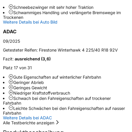
Fahrzeugart
PKW & SUV
Schneebezwinger mit sehr hoher Traktion
Schwammiges Handling und verlängerte Bremswege im
Trockenen
Weitere Eigenschaften
Weitere Details bei Auto Bild
Schlauchtyp
TL
ADAC
09/2025
Zustand
Neureifen
Getesteter Reifen:
Firestone Winterhawk 4 225/40 R18 92V
M+S
Ja
Fazit:
ausreichend (3,6)
Verstärkt
XL
Platz 17 von 31
Gute Eigenschaften auf winterlicher Fahrbahn
Geringer Abrieb
EU Label
Geringes Gewicht
Niedriger Kraftstoffverbrauch
Effizienz
C
Schwach bei den Fahreigenschaften auf trockener
Fahrbahn
Leichte Schwächen bei den Fahreigenschaften auf nasser
Nasshaftung
B
Fahrbahn
Weitere Details bei ADAC
Alle Testberichte anzeigen
Rollgeräusch (Klasse)
B