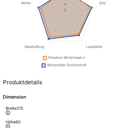
Produktdetails
Dimension
Breite
215
Höhe
60