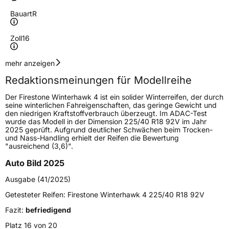
Bauart
R
Zoll
16
Geschwindigkeitsindex
H
mehr anzeigen
Redaktionsmeinungen für Modellreihe
Höchstgeschwindigkeit
210 km/h
Der Firestone Winterhawk 4 ist ein solider Winterreifen, der durch
Lastindex
99
seine winterlichen Fahreigenschaften, das geringe Gewicht und
den niedrigen Kraftstoffverbrauch überzeugt. Im ADAC-Test
wurde das Modell in der Dimension 225/40 R18 92V im Jahr
Höchstlast
775 kg
2025 geprüft. Aufgrund deutlicher Schwächen beim Trocken-
und Nass-Handling erhielt der Reifen die Bewertung
Gewicht (in kg)
9,3 kg
"ausreichend (3,6)".
Auto Bild 2025
Generelle Merkmale
Ausgabe (41/2025)
Fahrzeugtyp
PKW
Getesteter Reifen:
Firestone Winterhawk 4 225/40 R18 92V
Verwendung
Winterreifen
Fazit:
befriedigend
Modellname
Winterhawk 4
Platz 16 von 20