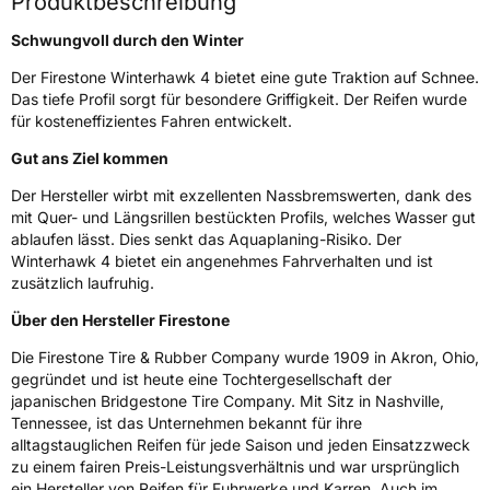
Produktbeschreibung
Rollgeräusch (dB)
71
Schwungvoll durch den Winter
Fahrzeugklasse
C1
Der Firestone Winterhawk 4 bietet eine gute Traktion auf Schnee.
Das tiefe Profil sorgt für besondere Griffigkeit. Der Reifen wurde
3PMSF / Schneeflockensymbol / Alpine-Symbol
Ja
für kosteneffizientes Fahren entwickelt.
Gut ans Ziel kommen
Eisgrip
Nein
EPREL ID
383097
Der Hersteller wirbt mit exzellenten Nassbremswerten, dank des
mit Quer- und Längsrillen bestückten Profils, welches Wasser gut
Allgemeine Produktsicherheit (GPSR)
ablaufen lässt. Dies senkt das Aquaplaning-Risiko. Der
Winterhawk 4 bietet ein angenehmes Fahrverhalten und ist
zusätzlich laufruhig.
Herstellerkontakt
BRIDGESTONE EU NV/SA, Via del Fosso del
Salceto 13/15 00128 Rome Italien,
market.surveillance@bridgestone.eu
Über den Hersteller Firestone
Die Firestone Tire & Rubber Company wurde 1909 in Akron, Ohio,
gegründet und ist heute eine Tochtergesellschaft der
japanischen Bridgestone Tire Company. Mit Sitz in Nashville,
Tennessee, ist das Unternehmen bekannt für ihre
alltagstauglichen Reifen für jede Saison und jeden Einsatzzweck
zu einem fairen Preis-Leistungsverhältnis und war ursprünglich
ein Hersteller von Reifen für Fuhrwerke und Karren. Auch im