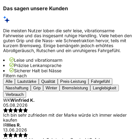
Das sagen unsere Kunden
Die meisten Nutzer loben die sehr leise, vibrationsarme
Fahrweise und das insgesamt ruhige Handling. Viele heben den
guten Grip und die Nass- wie Schneetraktion hervor, teils mit
kurzem Bremsweg. Einige bemängeln jedoch erhöhtes
Abrollgeräusch, Rutschen und ein unruhigeres Fahrgefühl.
Leise und vibrationsarm
Präzise Lenkansprache
Sicherer Halt bei Nässe
Filtern nach
Alle
Lautstärke
Qualität
Preis-Leistung
Fahrgefühl
Nasshaftung
Grip
Winter
Bremsleistung
Langlebigkeit
Verbrauch
WK
Winfried K.
05.08.2026
Ich bin sehr zufrieden mit der Marke würde ich immer wieder
kaufen
IR
Illes R.
13.06.2026