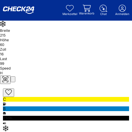
Warenkorb
Merkzettel
Chat
Anmelden
Breite
215
Höhe
60
Zoll
16
Last
99
Speed
H
C
B
71db