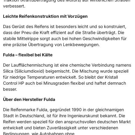
EPREL ID
612651
verbessert.
Allgemeine Produktsicherheit (GPSR)
Leichte Reifenkonstruktion mit Vorzügen
Das Gerüst des Reifens ist besonders leicht und so konstruiert,
Herstellerkontakt
Goodyear S.A. Innovation Center, Avenue
Gordon Smith 7750 Colmar-Berg Luxemburg,
dass der Pneu die Kraft effizient auf die Straße überträgt. Die
www.goodyear.eu
stabile Mittelrippe sorgt auch bei hohen Geschwindigkeiten für
eine präzise Übertragung von Lenkbewegungen.
Fulda – flexibel bei Kälte
Der Laufflächenmischung ist eine chemische Verbindung namens
Silica (Siliciumdioxid) beigemischt. Die Mischung wurde speziell
für niedrige Temperaturen entwickelt. So bleibt der Kristall
Control HP auch bei Minusgraden flexibel und haftet demnach
besser.
Über den Hersteller Fulda
Die Reifenmarke Fulda, gegründet 1990 in der gleichnamigen
Stadt in Deutschland, ist für ihre Ingenieurskunst bekannt. Die
Reifen werden speziell für den anspruchsvollen deutschen Markt
entwickelt und bieten Zuverlässigkeit unter verschiedenen
Bedingungen, wie Autobahnen ohne