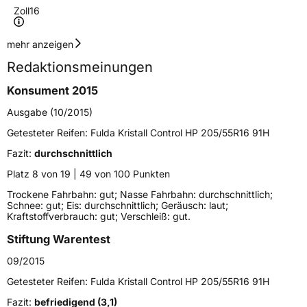
Zoll
16
Geschwindigkeitsindex
H
mehr anzeigen
Redaktionsmeinungen
Höchstgeschwindigkeit
210 km/h
Konsument 2015
Lastindex
89
Ausgabe (10/2015)
Höchstlast
580 kg
Getesteter Reifen:
Fulda Kristall Control HP 205/55R16 91H
Fazit:
durchschnittlich
Generelle Merkmale
Platz 8 von 19 | 49 von 100 Punkten
Fahrzeugtyp
PKW
Trockene Fahrbahn: gut; Nasse Fahrbahn: durchschnittlich;
Schnee: gut; Eis: durchschnittlich; Geräusch: laut;
Verwendung
Winterreifen
Kraftstoffverbrauch: gut; Verschleiß: gut.
Modellname
Kristall Control HP
Stiftung Warentest
Fahrzeugart
PKW & SUV
09/2015
Getesteter Reifen:
Fulda Kristall Control HP 205/55R16 91H
Weitere Eigenschaften
Fazit:
befriedigend (3,1)