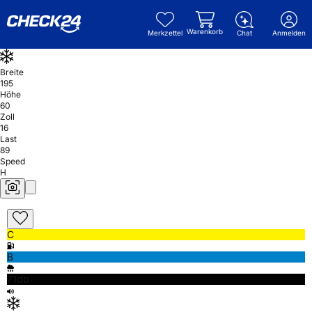
Warenkorb
Merkzettel
Chat
Anmelden
Breite
195
Höhe
60
Zoll
16
Last
89
Speed
H
C
B
71db