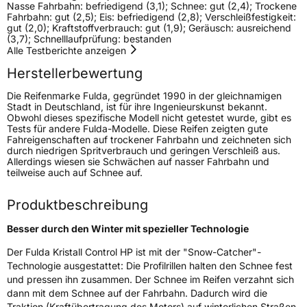
Nasse Fahrbahn: befriedigend (3,1); Schnee: gut (2,4); Trockene
Schlauchtyp
TL
Fahrbahn: gut (2,5); Eis: befriedigend (2,8); Verschleißfestigkeit:
gut (2,0); Kraftstoffverbrauch: gut (1,9); Geräusch: ausreichend
(3,7); Schnelllaufprüfung: bestanden
Zustand
Neureifen
Alle Testberichte anzeigen
Herstellerbewertung
M+S
Ja
Die Reifenmarke Fulda, gegründet 1990 in der gleichnamigen
EU Label
Stadt in Deutschland, ist für ihre Ingenieurskunst bekannt.
Obwohl dieses spezifische Modell nicht getestet wurde, gibt es
Tests für andere Fulda-Modelle. Diese Reifen zeigten gute
Effizienz
C
Fahreigenschaften auf trockener Fahrbahn und zeichneten sich
durch niedrigen Spritverbrauch und geringen Verschleiß aus.
Allerdings wiesen sie Schwächen auf nasser Fahrbahn und
Nasshaftung
B
teilweise auch auf Schnee auf.
Rollgeräusch (Klasse)
B
Produktbeschreibung
Rollgeräusch (dB)
71
Besser durch den Winter mit spezieller Technologie
Fahrzeugklasse
C1
Der Fulda Kristall Control HP ist mit der "Snow-Catcher"-
Technologie ausgestattet: Die Profilrillen halten den Schnee fest
und pressen ihn zusammen. Der Schnee im Reifen verzahnt sich
3PMSF / Schneeflockensymbol / Alpine-Symbol
Ja
dann mit dem Schnee auf der Fahrbahn. Dadurch wird die
Traktion (Kraftübertragung des Motors) auf winterlichen Straßen