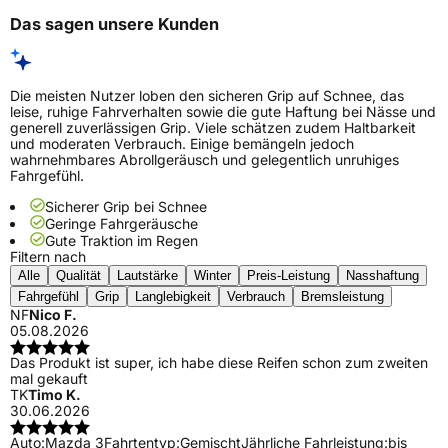
Das sagen unsere Kunden
Die meisten Nutzer loben den sicheren Grip auf Schnee, das
leise, ruhige Fahrverhalten sowie die gute Haftung bei Nässe und
generell zuverlässigen Grip. Viele schätzen zudem Haltbarkeit
und moderaten Verbrauch. Einige bemängeln jedoch
wahrnehmbares Abrollgeräusch und gelegentlich unruhiges
Fahrgefühl.
Sicherer Grip bei Schnee
Geringe Fahrgeräusche
Gute Traktion im Regen
Filtern nach
Alle
Qualität
Lautstärke
Winter
Preis-Leistung
Nasshaftung
Fahrgefühl
Grip
Langlebigkeit
Verbrauch
Bremsleistung
NF
Nico F.
05.08.2026
Das Produkt ist super, ich habe diese Reifen schon zum zweiten
mal gekauft
TK
Timo K.
30.06.2026
Auto:
Mazda 3
Fahrtentyp:
Gemischt
Jährliche Fahrleistung:
bis