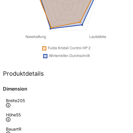
Produktdetails
Dimension
Breite
205
Höhe
55
Bauart
R