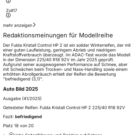
Zoll
17
Geschwindigkeitsindex
V
mehr anzeigen
Redaktionsmeinungen für Modellreihe
Höchstgeschwindigkeit
240 km/h
Der Fulda Kristall Control HP 2 ist ein solider Winterreifen, der mit
Lastindex
95
einer guten Laufleistung, geringem Abrieb und niedrigem
Kraftstoffverbrauch überzeugt. Im ADAC-Test wurde das Modell
in der Dimension 225/40 R18 92V im Jahr 2025 geprüft.
Höchstlast
690 kg
Aufgrund seiner ausgewogenen Performance auf Schnee, aber
mit Schwächen beim Trocken- und Nass-Handling sowie einem
Gewicht (in kg)
8,75 kg
erhöhten Abrollgeräusch erhielt der Reifen die Bewertung
"befriedigend (3,1)".
Generelle Merkmale
Auto Bild 2025
Fahrzeugtyp
PKW
Ausgabe (41/2025)
Verwendung
Winterreifen
Getesteter Reifen:
Fulda Kristall Control HP 2 225/40 R18 92V
Modellname
Kristall Control HP 2
Fazit:
befriedigend
Fahrzeugart
PKW & SUV
Platz 18 von 20