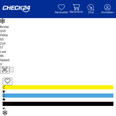
Warenkorb
Merkzettel
Chat
Anmelden
Breite
205
Höhe
55
Zoll
17
Last
95
Speed
V
C
C
71db