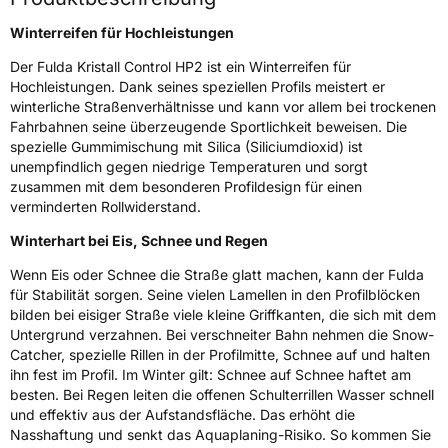
Fahrzeugklasse
C1
Winterreifen für Hochleistungen
3PMSF / Schneeflockensymbol / Alpine-Symbol
Ja
Der Fulda Kristall Control HP2 ist ein Winterreifen für
Hochleistungen. Dank seines speziellen Profils meistert er
winterliche Straßenverhältnisse und kann vor allem bei trockenen
Eisgrip
Nein
Fahrbahnen seine überzeugende Sportlichkeit beweisen. Die
EPREL ID
652148
spezielle Gummimischung mit Silica (Siliciumdioxid) ist
unempfindlich gegen niedrige Temperaturen und sorgt
Allgemeine Produktsicherheit (GPSR)
zusammen mit dem besonderen Profildesign für einen
verminderten Rollwiderstand.
Herstellerkontakt
Goodyear S.A. Innovation Center, Avenue
Gordon Smith 7750 Colmar-Berg Luxemburg,
Winterhart bei Eis, Schnee und Regen
www.goodyear.eu
Wenn Eis oder Schnee die Straße glatt machen, kann der Fulda
für Stabilität sorgen. Seine vielen Lamellen in den Profilblöcken
bilden bei eisiger Straße viele kleine Griffkanten, die sich mit dem
Untergrund verzahnen. Bei verschneiter Bahn nehmen die Snow-
Catcher, spezielle Rillen in der Profilmitte, Schnee auf und halten
ihn fest im Profil. Im Winter gilt: Schnee auf Schnee haftet am
besten. Bei Regen leiten die offenen Schulterrillen Wasser schnell
und effektiv aus der Aufstandsfläche. Das erhöht die
Nasshaftung und senkt das Aquaplaning-Risiko. So kommen Sie