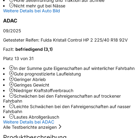
Hohe Seitenführung und Traktion auf Schnee
Nicht mehr gut bei Nässe
Weitere Eigenschaften
Weitere Details bei Auto Bild
Schlauchtyp
TL
ADAC
09/2025
Zustand
Neureifen
Getesteter Reifen:
Fulda Kristall Control HP 2 225/40 R18 92V
M+S
Ja
Fazit:
befriedigend (3,1)
Verstärkt
XL
Platz 13 von 31
In der Summe gute Eigenschaften auf winterlicher Fahrbahn
Gute prognostizierte Laufleistung
EU Label
Geringer Abrieb
Geringes Gewicht
Effizienz
C
Niedriger Kraftstoffverbrauch
Schwächen bei den Fahreigenschaften auf trockener
Fahrbahn
Nasshaftung
C
Leichte Schwächen bei den Fahreigenschaften auf nasser
Fahrbahn
Lautes Abrollgeräusch
Rollgeräusch (Klasse)
B
Weitere Details bei ADAC
Alle Testberichte anzeigen
Rollgeräusch (dB)
71
Produktbeschreibung