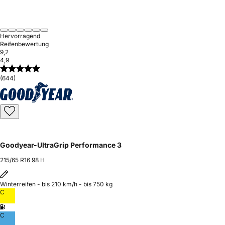
Hervorragend
Reifenbewertung
9,2
4,9
(644)
Goodyear-UltraGrip Performance 3
215/65 R16 98 H
Winterreifen - bis 210 km/h - bis 750 kg
C
C