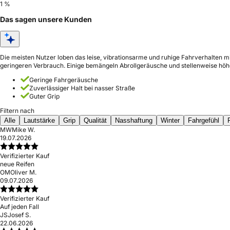
1 %
Das sagen unsere Kunden
Die meisten Nutzer loben das leise, vibrationsarme und ruhige Fahrverhalten m
geringeren Verbrauch. Einige bemängeln Abrollgeräusche und stellenweise höhe
Geringe Fahrgeräusche
Zuverlässiger Halt bei nasser Straße
Guter Grip
Filtern nach
Alle
Lautstärke
Grip
Qualität
Nasshaftung
Winter
Fahrgefühl
MW
Mike W.
19.07.2026
Verifizierter Kauf
neue Reifen
OM
Oliver M.
09.07.2026
Verifizierter Kauf
Auf jeden Fall
JS
Josef S.
22.06.2026