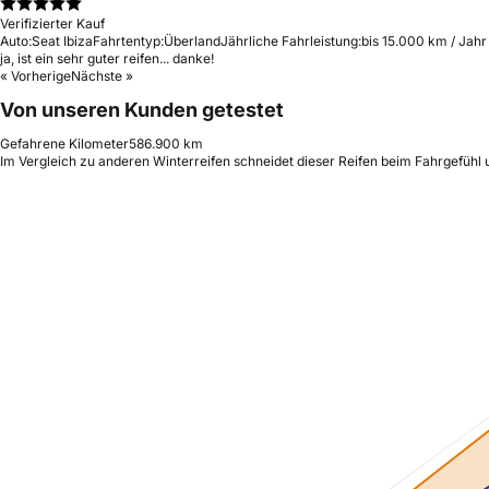
Verifizierter Kauf
Auto:
Seat Ibiza
Fahrtentyp:
Überland
Jährliche Fahrleistung:
bis 15.000 km / Jahr
ja, ist ein sehr guter reifen... danke!
« Vorherige
Nächste »
Von unseren Kunden getestet
Gefahrene Kilometer
586.900 km
Im Vergleich zu anderen Winterreifen schneidet dieser Reifen beim Fahrgefühl 