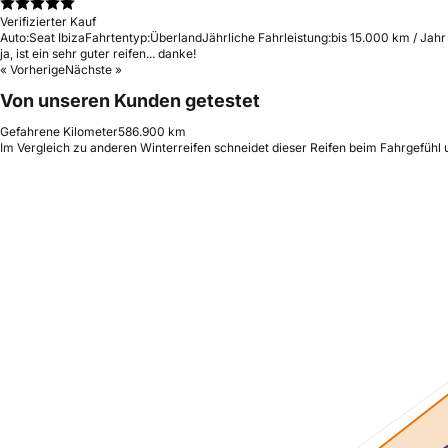
Verifizierter Kauf
Auto:
Seat Ibiza
Fahrtentyp:
Überland
Jährliche Fahrleistung:
bis 15.000 km / Jahr
ja, ist ein sehr guter reifen... danke!
« Vorherige
Nächste »
Von unseren Kunden getestet
Gefahrene Kilometer
586.900 km
Im Vergleich zu anderen Winterreifen schneidet dieser Reifen beim Fahrgefühl 