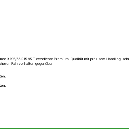
ce 3 195/65 R15 95 T exzellente Premium-Qualität mit präzisem Handling, sehr g
cheren Fahrverhalten gegenüber.
ten.
ten.