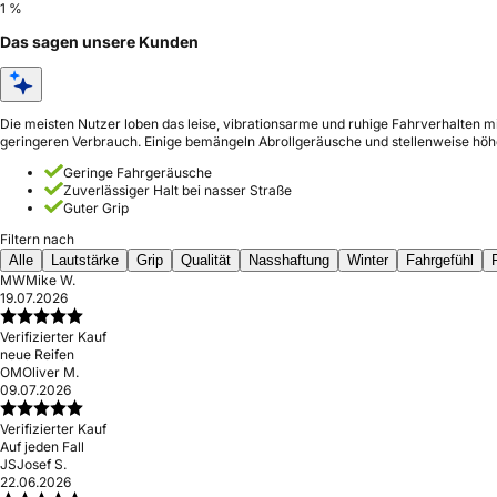
1 %
Das sagen unsere Kunden
Die meisten Nutzer loben das leise, vibrationsarme und ruhige Fahrverhalten m
geringeren Verbrauch. Einige bemängeln Abrollgeräusche und stellenweise höhe
Geringe Fahrgeräusche
Zuverlässiger Halt bei nasser Straße
Guter Grip
Filtern nach
Alle
Lautstärke
Grip
Qualität
Nasshaftung
Winter
Fahrgefühl
MW
Mike W.
19.07.2026
Verifizierter Kauf
neue Reifen
OM
Oliver M.
09.07.2026
Verifizierter Kauf
Auf jeden Fall
JS
Josef S.
22.06.2026