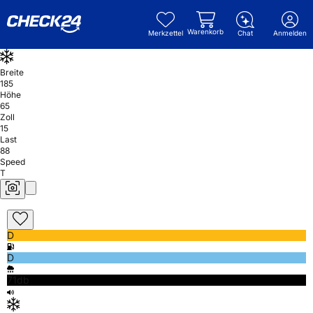
Warenkorb
Merkzettel
Chat
Anmelden
Breite
185
Höhe
65
Zoll
15
Last
88
Speed
T
D
D
71db