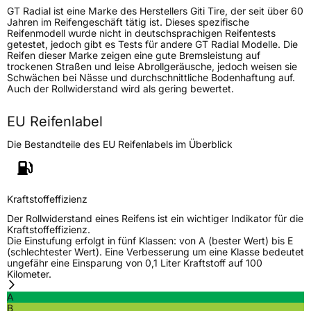
GT Radial ist eine Marke des Herstellers Giti Tire, der seit über 60
Generelle Merkmale
Jahren im Reifengeschäft tätig ist. Dieses spezifische
Reifenmodell wurde nicht in deutschsprachigen Reifentests
Fahrzeugtyp
PKW
getestet, jedoch gibt es Tests für andere GT Radial Modelle. Die
Reifen dieser Marke zeigen eine gute Bremsleistung auf
Verwendung
Winterreifen
trockenen Straßen und leise Abrollgeräusche, jedoch weisen sie
Schwächen bei Nässe und durchschnittliche Bodenhaftung auf.
Modellname
Icepro 3
Auch der Rollwiderstand wird als gering bewertet.
Fahrzeugart
PKW & SUV
EU Reifenlabel
Weitere Eigenschaften
Die Bestandteile des EU Reifenlabels im Überblick
Schlauchtyp
TL
Kraftstoffeffizienz
Zustand
Neureifen
Der Rollwiderstand eines Reifens ist ein wichtiger Indikator für die
Kraftstoffeffizienz.
M+S
Ja
Die Einstufung erfolgt in fünf Klassen: von A (bester Wert) bis E
(schlechtester Wert). Eine Verbesserung um eine Klasse bedeutet
ungefähr eine Einsparung von 0,1 Liter Kraftstoff auf 100
EU Label
Kilometer.
Effizienz
D
A
B