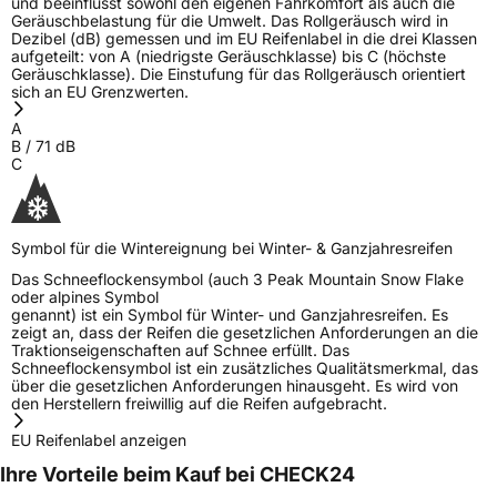
und beeinflusst sowohl den eigenen Fahrkomfort als auch die
Geräuschbelastung für die Umwelt. Das Rollgeräusch wird in
Dezibel (dB) gemessen und im EU Reifenlabel in die drei Klassen
aufgeteilt: von A (niedrigste Geräuschklasse) bis C (höchste
Geräuschklasse). Die Einstufung für das Rollgeräusch orientiert
sich an EU Grenzwerten.
A
B
/
71
dB
C
Symbol für die Wintereignung bei Winter- & Ganzjahresreifen
Das Schneeflockensymbol (auch 3 Peak Mountain Snow Flake
oder alpines Symbol
genannt) ist ein Symbol für Winter- und Ganzjahresreifen. Es
zeigt an, dass der Reifen die gesetzlichen Anforderungen an die
Traktionseigenschaften auf Schnee erfüllt. Das
Schneeflockensymbol ist ein zusätzliches Qualitätsmerkmal, das
über die gesetzlichen Anforderungen hinausgeht. Es wird von
den Herstellern freiwillig auf die Reifen aufgebracht.
EU Reifenlabel anzeigen
Ihre Vorteile beim Kauf bei CHECK24