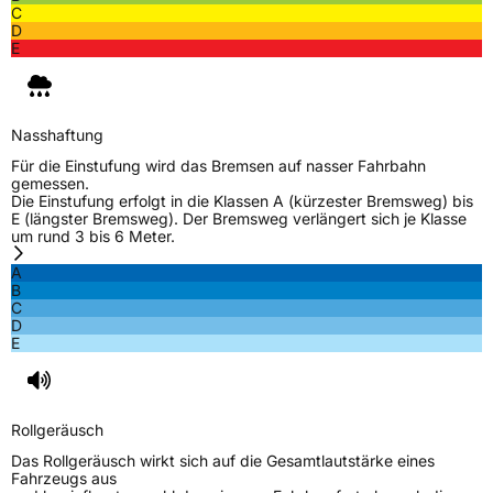
C
Nasshaftung
D
D
E
Rollgeräusch (Klasse)
B
Rollgeräusch (dB)
71
Nasshaftung
Für die Einstufung wird das Bremsen auf nasser Fahrbahn
Fahrzeugklasse
C1
gemessen.
Die Einstufung erfolgt in die Klassen A (kürzester Bremsweg) bis
E (längster Bremsweg). Der Bremsweg verlängert sich je Klasse
3PMSF / Schneeflockensymbol / Alpine-Symbol
Ja
um rund 3 bis 6 Meter.
A
Eisgrip
Nein
B
EPREL ID
2076503
C
D
E
Allgemeine Produktsicherheit (GPSR)
Herstellerkontakt
Giti Tire Deutschland GmbH, Giti Tire
Deutschland GmbH Hollerithallee 18a 30419
Rollgeräusch
Hannover Germany,
label.information@eu.giti.com
Das Rollgeräusch wirkt sich auf die Gesamtlautstärke eines
Fahrzeugs aus