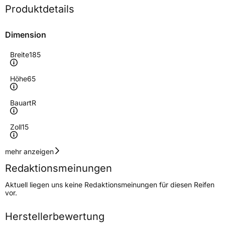
Produktdetails
Dimension
Breite
185
Höhe
65
Bauart
R
Zoll
15
Geschwindigkeitsindex
T
mehr anzeigen
Redaktionsmeinungen
Höchstgeschwindigkeit
190 km/h
Aktuell liegen uns keine Redaktionsmeinungen für diesen Reifen
Lastindex
88
vor.
Höchstlast
560 kg
Herstellerbewertung