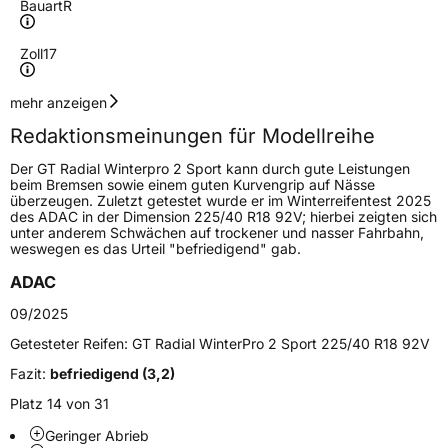
Bauart
R
Zoll
17
Geschwindigkeitsindex
V
mehr anzeigen
Redaktionsmeinungen für Modellreihe
Lastindex
99
Der GT Radial Winterpro 2 Sport kann durch gute Leistungen
beim Bremsen sowie einem guten Kurvengrip auf Nässe
Höchstlast
775 kg
überzeugen. Zuletzt getestet wurde er im Winterreifentest 2025
des ADAC in der Dimension 225/40 R18 92V; hierbei zeigten sich
unter anderem Schwächen auf trockener und nasser Fahrbahn,
Generelle Merkmale
weswegen es das Urteil "befriedigend" gab.
Fahrzeugtyp
PKW
ADAC
Verwendung
Winterreifen
09/2025
Modellname
Winterpro 2 Sport
Getesteter Reifen:
GT Radial WinterPro 2 Sport 225/40 R18 92V
Fahrzeugart
PKW & SUV
Fazit:
befriedigend (3,2)
Platz 14 von 31
Weitere Eigenschaften
Geringer Abrieb