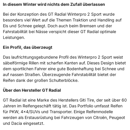
In diesem Winter wird nichts dem Zufall überlassen
EPREL ID
2076489
Bei der Konzeption des GT Radial Winterpro 2 Sport wurde
Allgemeine Produktsicherheit (GPSR)
besonders viel Wert auf die Themen Traktion und Handling auf
Eis und Schnee gelegt. Doch auch beim Bremsen und der
Herstellerkontakt
Giti Tire Deutschland GmbH, Giti Tire
Fahrstabilität bei Nässe verspicht dieser GT Radial optimale
Deutschland GmbH Hollerithallee 18a 30419
Leistungen.
Hannover Germany,
label.information@eu.giti.com
Ein Profil, das überzeugt
Das laufrichtungsgebundene Profil des Winterpro 2 Sport weist
säbelförmige Rillen mit scharfen Kanten auf. Dieses Design bietet
dem sportlichen Fahrer eine gute Bodenhaftung bei Schnee und
auf nassen Straßen. Überzeugende Fahrstabilität bietet der
Reifen dank der großen Schulterblöcke.
Über den Hersteller GT Radial
GT Radial ist eine Marke des Herstellers Giti Tire, der seit über 60
Jahren im Reifengeschäft tätig ist. Das Portfolio umfasst Reifen
für PKW, 4x4/SUVs und Transporter. Einige Reifenmodelle
werden als Erstausrüstung bei Fahrzeugen von Citroën, Peugeot
und Dacia eingesetzt.