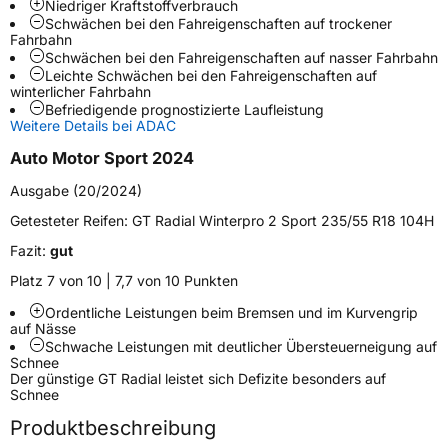
Niedriger Kraftstoffverbrauch
Schlauchtyp
TL
Schwächen bei den Fahreigenschaften auf trockener
Fahrbahn
Schwächen bei den Fahreigenschaften auf nasser Fahrbahn
Zustand
Neureifen
Leichte Schwächen bei den Fahreigenschaften auf
winterlicher Fahrbahn
Befriedigende prognostizierte Laufleistung
M+S
Ja
Weitere Details bei ADAC
EU Label
Auto Motor Sport 2024
Ausgabe (20/2024)
Effizienz
C
Getesteter Reifen:
GT Radial Winterpro 2 Sport 235/55 R18 104H
Nasshaftung
B
Fazit:
gut
Platz 7 von 10 | 7,7 von 10 Punkten
Rollgeräusch (Klasse)
B
Ordentliche Leistungen beim Bremsen und im Kurvengrip
auf Nässe
Rollgeräusch (dB)
70
Schwache Leistungen mit deutlicher Übersteuerneigung auf
Schnee
Fahrzeugklasse
C1
Der günstige GT Radial leistet sich Defizite besonders auf
Schnee
3PMSF / Schneeflockensymbol / Alpine-Symbol
Ja
Produktbeschreibung