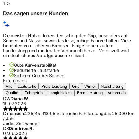
1 %
Das sagen unsere Kunden
Die meisten Nutzer loben den sehr guten Grip, besonders auf
Schnee und Nässe, sowie das leise, ruhige Fahrverhalten. Viele
berichten von sicherem Bremsen. Einige heben zudem
Laufleistung und moderaten Verbrauch hervor. Vereinzelt wird
ein deutlicheres Abrollgeräusch kritisiert.
Gute Kurvenstabilität
Reduzierte Lautstärke
Sicherer Grip bei Schnee
Filtern nach
Alle
Lautstärke
Preis-Leistung
Grip
Winter
Nasshaftung
Qualität
Fahrgefühl
Langlebigkeit
Bremsleistung
Verbrauch
DW
Diana W.
19.07.2026
Dimension:
225/45 R18 95 V
Jährliche Fahrleistung:
bis 25.000 km
/ Jahr
Jeder Zeit wieder
DR
Dimitrios R.
07.06.2026