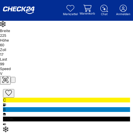
Warenkorb
Merkzettel
Chat
Anmelden
Breite
225
Höhe
60
Zoll
17
Last
99
Speed
V
C
B
70db