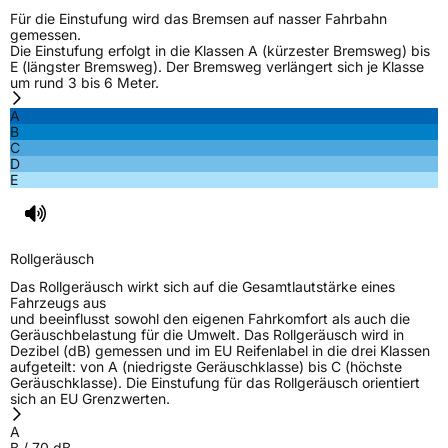
Für die Einstufung wird das Bremsen auf nasser Fahrbahn
gemessen.
Die Einstufung erfolgt in die Klassen A (kürzester Bremsweg) bis
E (längster Bremsweg). Der Bremsweg verlängert sich je Klasse
um rund 3 bis 6 Meter.
A
B
C
D
E
Rollgeräusch
Das Rollgeräusch wirkt sich auf die Gesamtlautstärke eines
Fahrzeugs aus
und beeinflusst sowohl den eigenen Fahrkomfort als auch die
Geräuschbelastung für die Umwelt. Das Rollgeräusch wird in
Dezibel (dB) gemessen und im EU Reifenlabel in die drei Klassen
aufgeteilt: von A (niedrigste Geräuschklasse) bis C (höchste
Geräuschklasse). Die Einstufung für das Rollgeräusch orientiert
sich an EU Grenzwerten.
A
B
/
70
dB