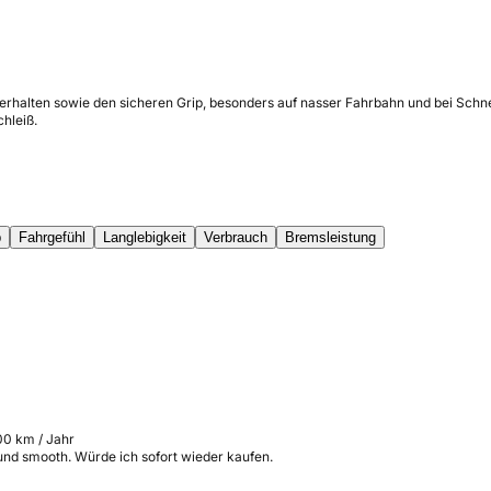
verhalten sowie den sicheren Grip, besonders auf nasser Fahrbahn und bei Sch
chleiß.
p
Fahrgefühl
Langlebigkeit
Verbrauch
Bremsleistung
00 km / Jahr
 und smooth. Würde ich sofort wieder kaufen.