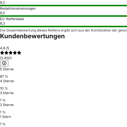
9,2
Redaktionsmeinungen
9,5
EU-Reifenlabel
8,3
Die Gesamtbewertung dieses Reifens ergibt sich aus der Kombination der gewi
Kundenbewertungen
4,8
/5
(2.450)
5 Sterne
87 %
4 Sterne
10 %
3 Sterne
1 %
2 Sterne
1 %
1 Stern
1 %