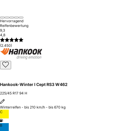
Hervorragend
Reifenbewertung
9,3
4,8
(2.450)
Hankook-Winter I Cept RS3 W462
225/45 R17 94 H
Winterreifen - bis 210 km/h - bis 670 kg
C
B