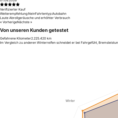
01.08.2026
Verifizierter Kauf
Weiterempfehlung:
Nein
Fahrtentyp:
Autobahn
Laute Abrollgeräusche und erhöhter Verbrauch
« Vorherige
Nächste »
Von unseren Kunden getestet
Gefahrene Kilometer
2.225.420 km
Im Vergleich zu anderen Winterreifen schneidet er bei Fahrgefühl, Bremsleistu