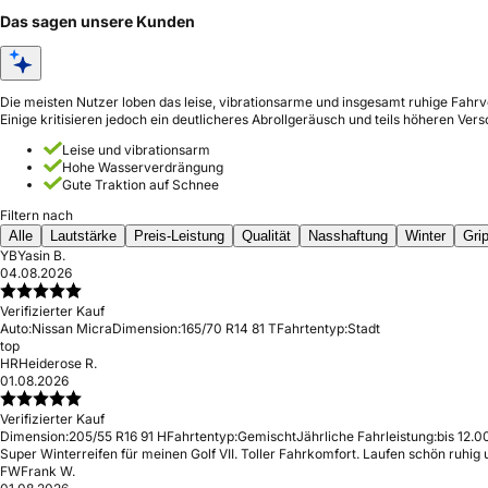
Das sagen unsere Kunden
Die meisten Nutzer loben das leise, vibrationsarme und insgesamt ruhige Fahr
Einige kritisieren jedoch ein deutlicheres Abrollgeräusch und teils höheren Vers
Leise und vibrationsarm
Hohe Wasserverdrängung
Gute Traktion auf Schnee
Filtern nach
Alle
Lautstärke
Preis-Leistung
Qualität
Nasshaftung
Winter
Gri
YB
Yasin B.
04.08.2026
Verifizierter Kauf
Auto:
Nissan Micra
Dimension:
165/70 R14 81 T
Fahrtentyp:
Stadt
top
HR
Heiderose R.
01.08.2026
Verifizierter Kauf
Dimension:
205/55 R16 91 H
Fahrtentyp:
Gemischt
Jährliche Fahrleistung:
bis 12.0
Super Winterreifen für meinen Golf VII. Toller Fahrkomfort. Laufen schön ruhig
FW
Frank W.