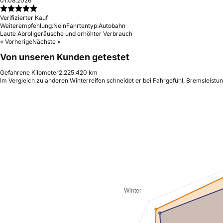
01.08.2026
Verifizierter Kauf
Weiterempfehlung:
Nein
Fahrtentyp:
Autobahn
Laute Abrollgeräusche und erhöhter Verbrauch
« Vorherige
Nächste »
Von unseren Kunden getestet
Gefahrene Kilometer
2.225.420 km
Im Vergleich zu anderen Winterreifen schneidet er bei Fahrgefühl, Bremsleistu