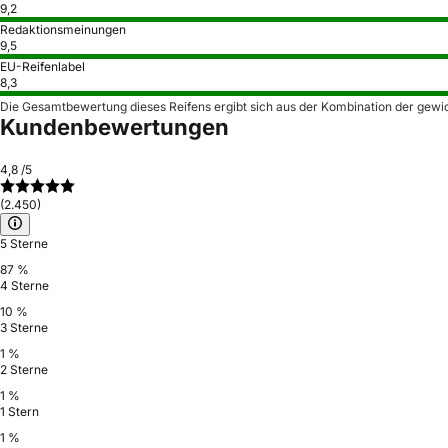
9,2
Redaktionsmeinungen
9,5
EU-Reifenlabel
8,3
Die Gesamtbewertung dieses Reifens ergibt sich aus der Kombination der gewi
Kundenbewertungen
4,8
/5
(2.450)
5 Sterne
87 %
4 Sterne
10 %
3 Sterne
1 %
2 Sterne
1 %
1 Stern
1 %