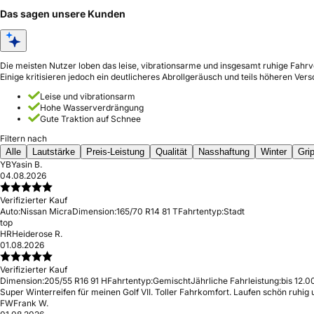
Das sagen unsere Kunden
Die meisten Nutzer loben das leise, vibrationsarme und insgesamt ruhige Fahr
Einige kritisieren jedoch ein deutlicheres Abrollgeräusch und teils höheren Vers
Leise und vibrationsarm
Hohe Wasserverdrängung
Gute Traktion auf Schnee
Filtern nach
Alle
Lautstärke
Preis-Leistung
Qualität
Nasshaftung
Winter
Gri
YB
Yasin B.
04.08.2026
Verifizierter Kauf
Auto:
Nissan Micra
Dimension:
165/70 R14 81 T
Fahrtentyp:
Stadt
top
HR
Heiderose R.
01.08.2026
Verifizierter Kauf
Dimension:
205/55 R16 91 H
Fahrtentyp:
Gemischt
Jährliche Fahrleistung:
bis 12.0
Super Winterreifen für meinen Golf VII. Toller Fahrkomfort. Laufen schön ruhig
FW
Frank W.