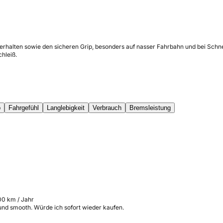
verhalten sowie den sicheren Grip, besonders auf nasser Fahrbahn und bei Sch
chleiß.
p
Fahrgefühl
Langlebigkeit
Verbrauch
Bremsleistung
00 km / Jahr
 und smooth. Würde ich sofort wieder kaufen.