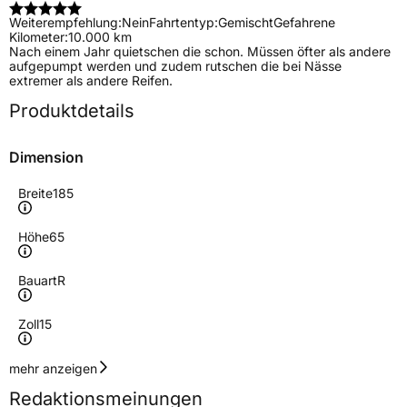
Weiterempfehlung:
Nein
Fahrtentyp:
Gemischt
Gefahrene
Kilometer:
10.000 km
Nach einem Jahr quietschen die schon. Müssen öfter als andere
aufgepumpt werden und zudem rutschen die bei Nässe
extremer als andere Reifen.
Produktdetails
Dimension
Breite
185
Höhe
65
Bauart
R
Zoll
15
Geschwindigkeitsindex
T
mehr anzeigen
Redaktionsmeinungen