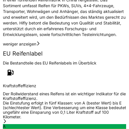
Allgemeine Produktsicherheit (GPSR)
Sortiment umfasst Reifen für PKWs, SUVs, 4x4-Fahrzeuge,
Transporter, Wohnwägen und Anhänger, das ständig aktualisiert
Herstellerkontakt
Shandong Changfeng Tire Co. LTD, YongAn
und erweitert wird, um den Bedürfnissen des Marktes gerecht zu
Street Guangrao County Dongying City
Shandong Province China,
werden. Hifly betont die Bedeutung von Qualität und Stabilität,
liu.yang@hengfengtires.com
unterstützt durch ein erfahrenes Forschungs- und
Entwicklungsteam, sowie fortschrittlichen Testeinrichtungen.
Verantwortliche
SHG Consulting, YongAn Street Guangrao
in der EU
County Dongying City Shandong Province
weniger anzeigen
China, liu.yang@hengfengtires.com
EU Reifenlabel
Die Bestandteile des EU Reifenlabels im Überblick
Kraftstoffeffizienz
Der Rollwiderstand eines Reifens ist ein wichtiger Indikator für die
Kraftstoffeffizienz.
Die Einstufung erfolgt in fünf Klassen: von A (bester Wert) bis E
(schlechtester Wert). Eine Verbesserung um eine Klasse bedeutet
ungefähr eine Einsparung von 0,1 Liter Kraftstoff auf 100
Kilometer.
A