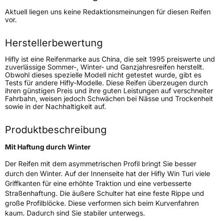
Höchstgeschwindigkeit
190 km/h
Aktuell liegen uns keine Redaktionsmeinungen für diesen Reifen
Lastindex
88
vor.
Höchstlast
560 kg
Herstellerbewertung
Gewicht (in kg)
7,5 kg
Hifly ist eine Reifenmarke aus China, die seit 1995 preiswerte und
zuverlässige Sommer-, Winter- und Ganzjahresreifen herstellt.
Obwohl dieses spezielle Modell nicht getestet wurde, gibt es
Generelle Merkmale
Tests für andere Hifly-Modelle. Diese Reifen überzeugen durch
ihren günstigen Preis und ihre guten Leistungen auf verschneiter
Fahrzeugtyp
PKW
Fahrbahn, weisen jedoch Schwächen bei Nässe und Trockenheit
sowie in der Nachhaltigkeit auf.
Verwendung
Winterreifen
Modellname
Win Turi
Produktbeschreibung
Fahrzeugart
PKW & SUV
Mit Haftung durch Winter
Der Reifen mit dem asymmetrischen Profil bringt Sie besser
Weitere Eigenschaften
durch den Winter. Auf der Innenseite hat der Hifly Win Turi viele
Griffkanten für eine erhöhte Traktion und eine verbesserte
Schlauchtyp
TL
Straßenhaftung. Die äußere Schulter hat eine feste Rippe und
große Profilblöcke. Diese verformen sich beim Kurvenfahren
Zustand
Neureifen
kaum. Dadurch sind Sie stabiler unterwegs.