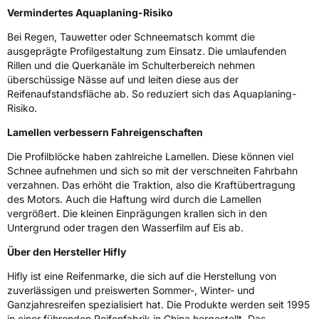
Vermindertes Aquaplaning-Risiko
M+S
Ja
Bei Regen, Tauwetter oder Schneematsch kommt die
EU Label
ausgeprägte Profilgestaltung zum Einsatz. Die umlaufenden
Rillen und die Querkanäle im Schulterbereich nehmen
überschüssige Nässe auf und leiten diese aus der
Effizienz
E
Reifenaufstandsfläche ab. So reduziert sich das Aquaplaning-
Risiko.
Nasshaftung
D
Lamellen verbessern Fahreigenschaften
Rollgeräusch (Klasse)
B
Die Profilblöcke haben zahlreiche Lamellen. Diese können viel
Schnee aufnehmen und sich so mit der verschneiten Fahrbahn
Rollgeräusch (dB)
71
verzahnen. Das erhöht die Traktion, also die Kraftübertragung
des Motors. Auch die Haftung wird durch die Lamellen
Fahrzeugklasse
C1
vergrößert. Die kleinen Einprägungen krallen sich in den
Untergrund oder tragen den Wasserfilm auf Eis ab.
3PMSF / Schneeflockensymbol / Alpine-Symbol
Ja
Über den Hersteller Hifly
Eisgrip
Nein
Hifly ist eine Reifenmarke, die sich auf die Herstellung von
zuverlässigen und preiswerten Sommer-, Winter- und
EPREL ID
631039
Ganzjahresreifen spezialisiert hat. Die Produkte werden seit 1995
in einer führenden Reifenfabrik in China hergestellt. Das