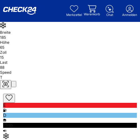
Warenkorb
Merkzettel
Chat
Anmelden
Breite
185
Höhe
65
Zoll
15
Last
88
Speed
T
E
D
71db