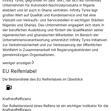
Infinity Tyres, gegründet im Jahr 1981, hat sich als führendes
Rollgeräusch (Klasse)
B
Unternehmen für Automobil-Nachrüstprodukte in Nigeria
etabliert und ist auch in Ghana vertreten. Infinity Tyres legt
Rollgeräusch (dB)
72
großen Wert auf Qualität und Kundenservice und hat eine
Fahrzeugklasse
C1
Vielzahl von Verkaufs- und Servicestellen in wichtigen Städten
Nigerias und Ghanas. Das Unternehmen engagiert sich stark in
der beruflichen Ausbildung und fördert die Qualifikation seiner
3PMSF / Schneeflockensymbol / Alpine-Symbol
Ja
nigerianischen und ghanaischen Mitarbeiter. Im Bereich der
Unternehmensverantwortung unterstützt Infinity Tyres Initiativen
EPREL ID
436734
zur Verkehrssicherheit und zur Verbesserung der öffentlichen
Wohlfahrt in Zusammenarbeit mit Regierungsbehörden und
Allgemeine Produktsicherheit (GPSR)
gemeinnützigen Organisationen.
weniger anzeigen
Herstellerkontakt
Linglong Germany GmbH, Bahnhofstraße 8
30159 Hannover Deutschland,
EU Reifenlabel
LLG_info@linglong.cn
Die Bestandteile des EU Reifenlabels im Überblick
Kraftstoffeffizienz
Der Rollwiderstand eines Reifens ist ein wichtiger Indikator für die
Kraftstoffeffizienz.