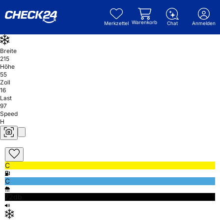
Warenkorb
Merkzettel
Chat
Anmelden
Breite
215
Höhe
55
Zoll
16
Last
97
Speed
H
C
C
72db