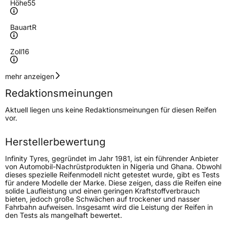
Höhe
55
Bauart
R
Zoll
16
Geschwindigkeitsindex
H
mehr anzeigen
Redaktionsmeinungen
Höchstgeschwindigkeit
210 km/h
Aktuell liegen uns keine Redaktionsmeinungen für diesen Reifen
Lastindex
97
vor.
Höchstlast
730 kg
Herstellerbewertung
Gewicht (in kg)
9,67 kg
Infinity Tyres, gegründet im Jahr 1981, ist ein führender Anbieter
von Automobil-Nachrüstprodukten in Nigeria und Ghana. Obwohl
dieses spezielle Reifenmodell nicht getestet wurde, gibt es Tests
Generelle Merkmale
für andere Modelle der Marke. Diese zeigen, dass die Reifen eine
solide Laufleistung und einen geringen Kraftstoffverbrauch
Fahrzeugtyp
PKW
bieten, jedoch große Schwächen auf trockener und nasser
Fahrbahn aufweisen. Insgesamt wird die Leistung der Reifen in
Verwendung
Winterreifen
den Tests als mangelhaft bewertet.
Modellname
Ecozen