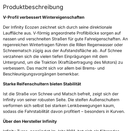
Produktbeschreibung
Fahrzeugart
PKW & SUV
V-Profil verbessert Wintereigenschaften
Weitere Eigenschaften
Der Infinity Ecozen zeichnet sich durch seine direktionale
Lauffläche aus. V-förmig angeordnete Profilblöcke sorgen auf
Schlauchtyp
TL
nassen und verschneiten Straßen für gute Fahreigenschaften. An
regenreichen Wintertragen führen die Rillen Regenwasser oder
Schneematsch zügig aus der Aufstandsfläche ab. Auf Schnee
Zustand
Neureifen
verzahnen sich die vielen tiefen Einprägungen mit dem
Untergrund, um die Traktion (Kraftübertragung des Motors) zu
M+S
Ja
verbessern. Das macht sich vor allem bei Brems- und
Beschleunigungsvorgängen bemerkbar.
Verstärkt
XL
Starke Reifenschultern bieten Stabilität
EU Label
Ist die Straße von Schnee und Matsch befreit, zeigt sich der
Infinity von seiner robusten Seite. Die steifen Außenschultern
Effizienz
C
verformen sich selbst bei starken Lenkbewegungen kaum,
sodass die Fahrstabilität davon profitiert – besonders in Kurven.
Nasshaftung
C
Über den Hersteller Infinity