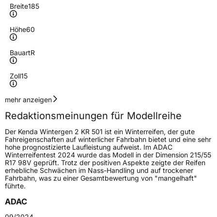
Breite
185
Höhe
60
Bauart
R
Zoll
15
Geschwindigkeitsindex
T
mehr anzeigen
Redaktionsmeinungen für Modellreihe
Höchstgeschwindigkeit
190 km/h
Der Kenda Wintergen 2 KR 501 ist ein Winterreifen, der gute
Lastindex
88
Fahreigenschaften auf winterlicher Fahrbahn bietet und eine sehr
hohe prognostizierte Laufleistung aufweist. Im ADAC
Winterreifentest 2024 wurde das Modell in der Dimension 215/55
Höchstlast
560 kg
R17 98V geprüft. Trotz der positiven Aspekte zeigte der Reifen
erhebliche Schwächen im Nass-Handling und auf trockener
Fahrbahn, was zu einer Gesamtbewertung von "mangelhaft"
Generelle Merkmale
führte.
Fahrzeugtyp
PKW
ADAC
Verwendung
Winterreifen
09/2024