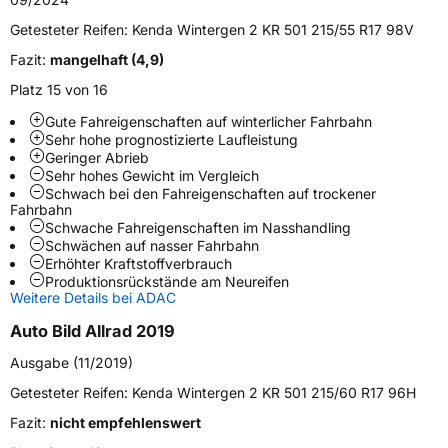
Modellname
Wintergen 2 KR 501
Getesteter Reifen:
Kenda Wintergen 2 KR 501 215/55 R17 98V
Fahrzeugart
PKW & SUV
Fazit:
mangelhaft (4,9)
Platz 15 von 16
Weitere Eigenschaften
Gute Fahreigenschaften auf winterlicher Fahrbahn
Sehr hohe prognostizierte Laufleistung
Schlauchtyp
TL
Geringer Abrieb
Sehr hohes Gewicht im Vergleich
Schwach bei den Fahreigenschaften auf trockener
Zustand
Neureifen
Fahrbahn
Schwache Fahreigenschaften im Nasshandling
Schwächen auf nasser Fahrbahn
M+S
Ja
Erhöhter Kraftstoffverbrauch
Produktionsrückstände am Neureifen
EU Label
Weitere Details bei ADAC
Effizienz
D
Auto Bild Allrad 2019
Ausgabe (11/2019)
Nasshaftung
B
Getesteter Reifen:
Kenda Wintergen 2 KR 501 215/60 R17 96H
Fazit:
nicht empfehlenswert
Rollgeräusch (Klasse)
A