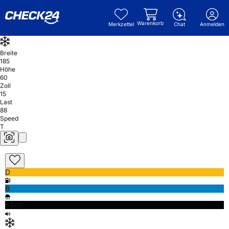
Warenkorb
Merkzettel
Chat
Anmelden
Breite
185
Höhe
60
Zoll
15
Last
88
Speed
T
D
B
68db