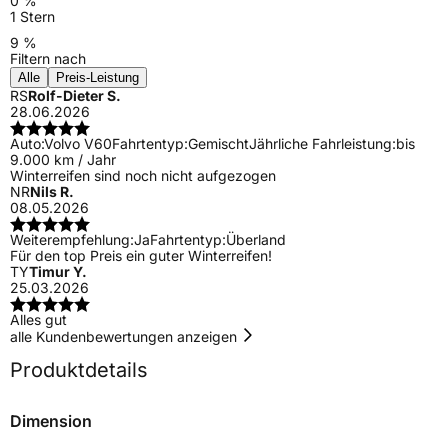
0 %
1 Stern
9 %
Filtern nach
Alle
Preis-Leistung
RS
Rolf-Dieter S.
28.06.2026
Auto:
Volvo V60
Fahrtentyp:
Gemischt
Jährliche Fahrleistung:
bis
9.000 km / Jahr
Winterreifen sind noch nicht aufgezogen
NR
Nils R.
08.05.2026
Weiterempfehlung:
Ja
Fahrtentyp:
Überland
Für den top Preis ein guter Winterreifen!
TY
Timur Y.
25.03.2026
Alles gut
alle Kundenbewertungen anzeigen
Produktdetails
Dimension