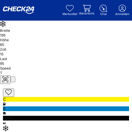
Warenkorb
Merkzettel
Chat
Anmelden
Breite
195
Höhe
65
Zoll
15
Last
95
Speed
T
C
B
69db