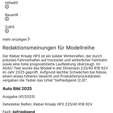
Höhe
65
Bauart
R
Zoll
15
Geschwindigkeitsindex
T
mehr anzeigen
Redaktionsmeinungen für Modellreihe
Höchstgeschwindigkeit
190 km/h
Der Kleber Krisalp HP3 ist ein solider Winterreifen, der durch
Lastindex
95
präzises Fahrverhalten auf trockener und winterlicher Fahrbahn
sowie eine hohe prognostizierte Laufleistung überzeugt. Im
ADAC-Test wurde das Modell in der Dimension 225/40 R18 92V
Höchstlast
690 kg
im Jahr 2025 geprüft. Aufgrund leichter Schwächen bei Nässe,
einem etwas höheren Gewicht und Produktionsrückständen
Gewicht (in kg)
8,161 kg
vergaben die Tester das Urteil "befriedigend (2,6)".
Auto Bild 2025
Generelle Merkmale
Ausgabe (41/2025)
Fahrzeugtyp
PKW
Getesteter Reifen:
Kleber Krisalp HP3 225/40 R18 92V
Verwendung
Winterreifen
Fazit:
befriedigend