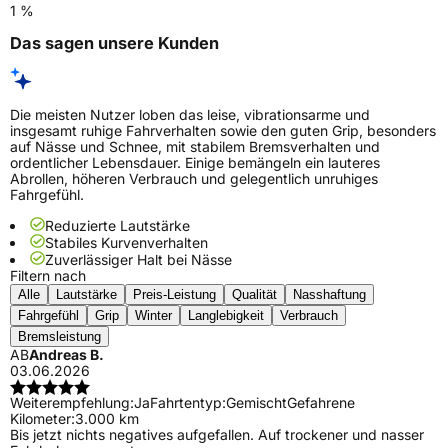
1 %
Das sagen unsere Kunden
Die meisten Nutzer loben das leise, vibrationsarme und
insgesamt ruhige Fahrverhalten sowie den guten Grip, besonders
auf Nässe und Schnee, mit stabilem Bremsverhalten und
ordentlicher Lebensdauer. Einige bemängeln ein lauteres
Abrollen, höheren Verbrauch und gelegentlich unruhiges
Fahrgefühl.
Reduzierte Lautstärke
Stabiles Kurvenverhalten
Zuverlässiger Halt bei Nässe
Filtern nach
Alle
Lautstärke
Preis-Leistung
Qualität
Nasshaftung
Fahrgefühl
Grip
Winter
Langlebigkeit
Verbrauch
Bremsleistung
AB
Andreas B.
03.06.2026
Weiterempfehlung:
Ja
Fahrtentyp:
Gemischt
Gefahrene
Kilometer:
3.000 km
Bis jetzt nichts negatives aufgefallen. Auf trockener und nasser