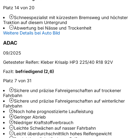
Modellname
Krisalp HP3
Platz 14 von 20
Fahrzeugart
PKW & SUV
Schneespezialist mit kürzestem Bremsweg und höchster
Traktion auf diesem Untergrund
Abwertung bei Nässe und Trockenheit
Weitere Eigenschaften
Weitere Details bei Auto Bild
Schlauchtyp
TL
ADAC
09/2025
Zustand
Neureifen
Getesteter Reifen:
Kleber Krisalp HP3 225/40 R18 92V
M+S
Ja
Fazit:
befriedigend (2,6)
Verstärkt
XL
Platz 7 von 31
Sichere und präzise Fahreigenschaften auf trockener
Fahrbahn
EU Label
Sichere und präzise Fahreigenschaften auf winterlicher
Fahrbahn
Effizienz
C
Noch hohe prognostizierte Laufleistung
Geringer Abrieb
Niedriger Kraftstoffverbrauch
Nasshaftung
B
Leichte Schwächen auf nasser Fahrbahn
Leicht überdurchschnittlich hohes Reifengewicht