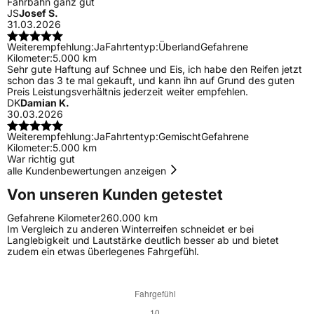
Fahrbahn ganz gut
JS
Josef S.
31.03.2026
Weiterempfehlung:
Ja
Fahrtentyp:
Überland
Gefahrene
Kilometer:
5.000 km
Sehr gute Haftung auf Schnee und Eis, ich habe den Reifen jetzt
schon das 3 te mal gekauft, und kann ihn auf Grund des guten
Preis Leistungsverhältnis jederzeit weiter empfehlen.
DK
Damian K.
30.03.2026
Weiterempfehlung:
Ja
Fahrtentyp:
Gemischt
Gefahrene
Kilometer:
5.000 km
War richtig gut
alle Kundenbewertungen anzeigen
Von unseren Kunden getestet
Gefahrene Kilometer
260.000 km
Im Vergleich zu anderen Winterreifen schneidet er bei
Langlebigkeit und Lautstärke deutlich besser ab und bietet
zudem ein etwas überlegenes Fahrgefühl.