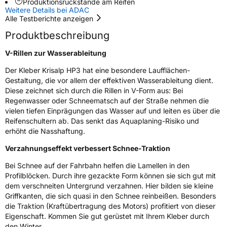
Produktionsrückstände am Reifen
Rollgeräusch (Klasse)
A
Weitere Details bei ADAC
Alle Testberichte anzeigen
Rollgeräusch (dB)
69
Produktbeschreibung
Fahrzeugklasse
C1
V-Rillen zur Wasserableitung
3PMSF / Schneeflockensymbol / Alpine-Symbol
Ja
Der Kleber Krisalp HP3 hat eine besondere Laufflächen-
Gestaltung, die vor allem der effektiven Wasserableitung dient.
Diese zeichnet sich durch die Rillen in V-Form aus: Bei
Eisgrip
Nein
Regenwasser oder Schneematsch auf der Straße nehmen die
EPREL ID
410185
vielen tiefen Einprägungen das Wasser auf und leiten es über die
Reifenschultern ab. Das senkt das Aquaplaning-Risiko und
Allgemeine Produktsicherheit (GPSR)
erhöht die Nasshaftung.
Herstellerkontakt
MANUFACTURE FRANCAISE DES
Verzahnungseffekt verbessert Schnee-Traktion
PNEUMATIQUES MICHELIN, place des
Carmes-Déchaux 23 63000 Clermont-
Bei Schnee auf der Fahrbahn helfen die Lamellen in den
Ferrand Frankreich, contact@tc.michelin.eu
Profilblöcken. Durch ihre gezackte Form können sie sich gut mit
dem verschneiten Untergrund verzahnen. Hier bilden sie kleine
Griffkanten, die sich quasi in den Schnee reinbeißen. Besonders
die Traktion (Kraftübertragung des Motors) profitiert von dieser
Eigenschaft. Kommen Sie gut gerüstet mit Ihrem Kleber durch
den Winter.