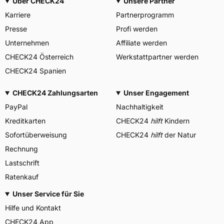
Über CHECK24
Unsere Partner
Karriere
Partnerprogramm
Presse
Profi werden
Unternehmen
Affiliate werden
CHECK24 Österreich
Werkstattpartner werden
CHECK24 Spanien
CHECK24 Zahlungsarten
Unser Engagement
PayPal
Nachhaltigkeit
Kreditkarten
CHECK24
hilft
Kindern
Sofortüberweisung
CHECK24
hilft
der Natur
Rechnung
Lastschrift
Ratenkauf
Unser Service für Sie
Hilfe und Kontakt
CHECK24 App