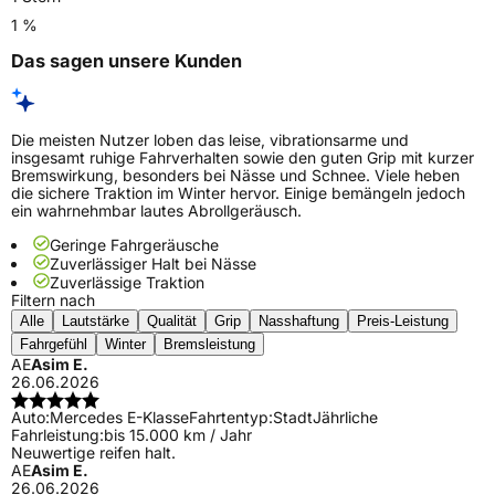
1 %
Das sagen unsere Kunden
Die meisten Nutzer loben das leise, vibrationsarme und
insgesamt ruhige Fahrverhalten sowie den guten Grip mit kurzer
Bremswirkung, besonders bei Nässe und Schnee. Viele heben
die sichere Traktion im Winter hervor. Einige bemängeln jedoch
ein wahrnehmbar lautes Abrollgeräusch.
Geringe Fahrgeräusche
Zuverlässiger Halt bei Nässe
Zuverlässige Traktion
Filtern nach
Alle
Lautstärke
Qualität
Grip
Nasshaftung
Preis-Leistung
Fahrgefühl
Winter
Bremsleistung
AE
Asim E.
26.06.2026
Auto:
Mercedes E-Klasse
Fahrtentyp:
Stadt
Jährliche
Fahrleistung:
bis 15.000 km / Jahr
Neuwertige reifen halt.
AE
Asim E.
26.06.2026