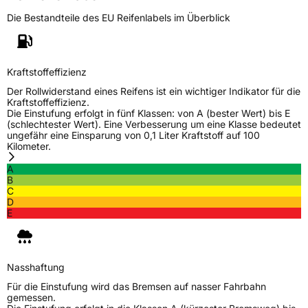
Fahrzeugart
PKW & SUV
Die Bestandteile des EU Reifenlabels im Überblick
Weitere Eigenschaften
Kraftstoffeffizienz
Schlauchtyp
TL
Der Rollwiderstand eines Reifens ist ein wichtiger Indikator für die
Kraftstoffeffizienz.
Zustand
Neureifen
Die Einstufung erfolgt in fünf Klassen: von A (bester Wert) bis E
(schlechtester Wert). Eine Verbesserung um eine Klasse bedeutet
ungefähr eine Einsparung von 0,1 Liter Kraftstoff auf 100
M+S
Ja
Kilometer.
Verstärkt
XL
A
B
C
Felgenschutz
MFS
D
E
EU Label
Effizienz
C
Nasshaftung
Für die Einstufung wird das Bremsen auf nasser Fahrbahn
gemessen.
Nasshaftung
C