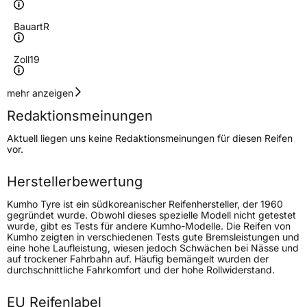
Bauart
R
Zoll
19
Geschwindigkeitsindex
V
mehr anzeigen
Redaktionsmeinungen
Höchstgeschwindigkeit
240 km/h
Aktuell liegen uns keine Redaktionsmeinungen für diesen Reifen
Lastindex
96
vor.
Höchstlast
710 kg
Herstellerbewertung
Gewicht (in kg)
11,35 kg
Kumho Tyre ist ein südkoreanischer Reifenhersteller, der 1960
gegründet wurde. Obwohl dieses spezielle Modell nicht getestet
wurde, gibt es Tests für andere Kumho-Modelle. Die Reifen von
Generelle Merkmale
Kumho zeigten in verschiedenen Tests gute Bremsleistungen und
eine hohe Laufleistung, wiesen jedoch Schwächen bei Nässe und
Fahrzeugtyp
PKW
auf trockener Fahrbahn auf. Häufig bemängelt wurden der
durchschnittliche Fahrkomfort und der hohe Rollwiderstand.
Verwendung
Winterreifen
Modellname
Wintercraft WP72
EU Reifenlabel