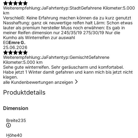
Weiterempfehlung:
Ja
Fahrtentyp:
Stadt
Gefahrene Kilometer:
5.000
km
Verschleiß: Keine Erfahrung machen können da zu kurz genutzt
Nasshaftung: ganz ok neuwertige reifen halt Lärm: Schon etwas
lauter als premium hersteller Muss noch erwähnen: Es gab in
meiner Reifen dimension nur 245/35/19 275/30/19 Nur die
Kumho als Winterreifen zur auswahl
EG
Emre G.
25.06.2026
Weiterempfehlung:
Ja
Fahrtentyp:
Gemischt
Gefahrene
Kilometer:
5.000 km
Sehe gute winterreifen. Sehr geräuscharm und komfortabel.
Habe jetzt 1 Winter damit gefahren und kann mich bis jetzt nicht
klagen.
alle Kundenbewertungen anzeigen
Produktdetails
Dimension
Breite
235
Höhe
40