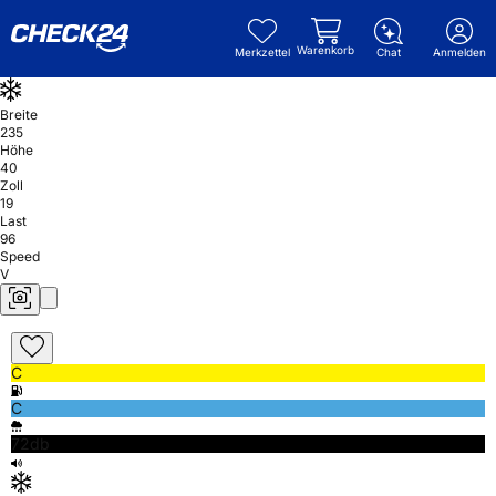
Warenkorb
Merkzettel
Chat
Anmelden
Breite
235
Höhe
40
Zoll
19
Last
96
Speed
V
C
C
72db