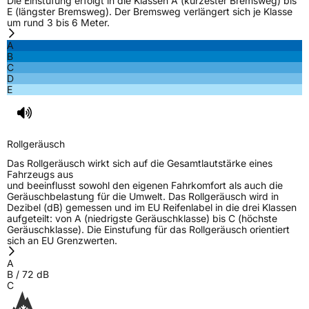
Die Einstufung erfolgt in die Klassen A (kürzester Bremsweg) bis
E (längster Bremsweg). Der Bremsweg verlängert sich je Klasse
um rund 3 bis 6 Meter.
Rollgeräusch (Klasse)
B
A
B
Rollgeräusch (dB)
72
C
Fahrzeugklasse
C1
D
E
3PMSF / Schneeflockensymbol / Alpine-Symbol
Ja
EPREL ID
1223930
Rollgeräusch
Das Rollgeräusch wirkt sich auf die Gesamtlautstärke eines
Allgemeine Produktsicherheit (GPSR)
Fahrzeugs aus
und beeinflusst sowohl den eigenen Fahrkomfort als auch die
Geräuschbelastung für die Umwelt. Das Rollgeräusch wird in
Herstellerkontakt
Kumho Tire Europe GmbH, KUMHO TIRE
Dezibel (dB) gemessen und im EU Reifenlabel in die drei Klassen
EUROPE GmbH Strahlenberger Str. 110-112
aufgeteilt: von A (niedrigste Geräuschklasse) bis C (höchste
D-63067 Offenbach Germany, kumhotire.de,
Geräuschklasse). Die Einstufung für das Rollgeräusch orientiert
technik@kumhotire.de
sich an EU Grenzwerten.
A
B
/
72
dB
C