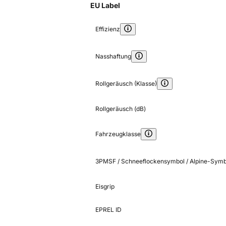
EU Label
Effizienz
Nasshaftung
Rollgeräusch (Klasse)
Rollgeräusch (dB)
Fahrzeugklasse
3PMSF / Schneeflockensymbol / Alpine-Symb
Eisgrip
EPREL ID