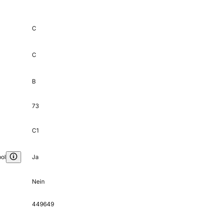
C
C
B
73
C1
ol
Ja
Nein
449649