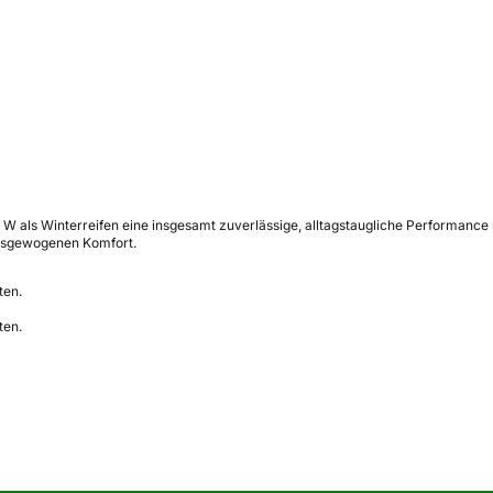
 als Winterreifen eine insgesamt zuverlässige, alltagstaugliche Performance m
ausgewogenen Komfort.
ten.
ten.