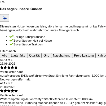
1 %
Das sagen unsere Kunden
Die meisten Nutzer loben das leise, vibrationsarme und insgesamt ruhige Fahrv
bemängeln jedoch ein wahrnehmbar lautes Abrollgeräusch.
Geringe Fahrgeräusche
Zuverlässiger Halt bei Nässe
Zuverlässige Traktion
Filtern nach
Alle
Lautstärke
Qualität
Grip
Nasshaftung
Preis-Leistung
Fahrg
AE
Asim E.
26.06.2026
Verifizierter Kauf
Auto:
Mercedes E-Klasse
Fahrtentyp:
Stadt
Jährliche Fahrleistung:
bis 15.000 km 
Neuwertige reifen halt.
AE
Asim E.
26.06.2026
Verifizierter Kauf
Weiterempfehlung:
Ja
Fahrtentyp:
Stadt
Gefahrene Kilometer:
5.000 km
Verschleiß: Keine Erfahrung machen können da zu kurz genutzt Nasshaftung: ga