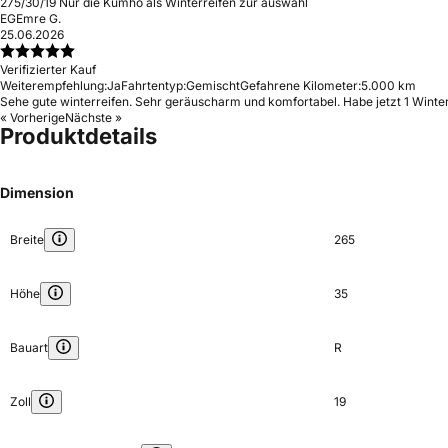
275/30/19 Nur die Kumho als Winterreifen zur auswahl
EG
Emre G.
25.06.2026
Verifizierter Kauf
Weiterempfehlung:
Ja
Fahrtentyp:
Gemischt
Gefahrene Kilometer:
5.000 km
Sehe gute winterreifen. Sehr geräuscharm und komfortabel. Habe jetzt 1 Winter
« Vorherige
Nächste »
Produktdetails
Dimension
Breite
265
Höhe
35
Bauart
R
Zoll
19