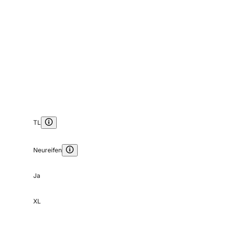
TL
Neureifen
Ja
XL