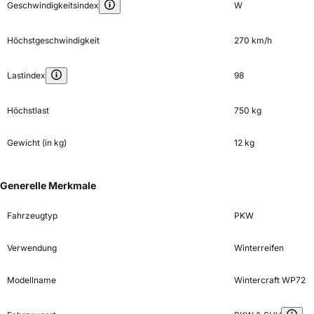
Geschwindigkeitsindex
W
Höchstgeschwindigkeit
270 km/h
Lastindex
98
Höchstlast
750 kg
Gewicht (in kg)
12 kg
Generelle Merkmale
Fahrzeugtyp
PKW
Verwendung
Winterreifen
Modellname
Wintercraft WP72