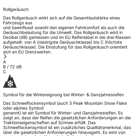
Rollgeräusch
3PMSF / Schneeflockensymbol / Alpine-Symbol
Ja
Das Rollgeräusch wirkt sich auf die Gesamtlautstärke eines
Fahrzeugs aus
EPREL ID
727527
und beeinflusst sowohl den eigenen Fahrkomfort als auch die
Geräuschbelastung für die Umwelt. Das Rollgeräusch wird in
Allgemeine Produktsicherheit (GPSR)
Dezibel (dB) gemessen und im EU Reifenlabel in die drei Klassen
aufgeteilt: von A (niedrigste Geräuschklasse) bis C (höchste
Geräuschklasse). Die Einstufung für das Rollgeräusch orientiert
Herstellerkontakt
LANVIGATOR, Qingdao China,
sich an EU Grenzwerten.
www.haohuatire.com,
miranda@haohuatire.com
A
B
/
72
dB
Verantwortliche
corrado bergagna, Qingdao China,
C
in der EU
www.haohuatire.com,
miranda@haohuatire.com
Symbol für die Wintereignung bei Winter- & Ganzjahresreifen
Das Schneeflockensymbol (auch 3 Peak Mountain Snow Flake
oder alpines Symbol
genannt) ist ein Symbol für Winter- und Ganzjahresreifen. Es
zeigt an, dass der Reifen die gesetzlichen Anforderungen an die
Traktionseigenschaften auf Schnee erfüllt. Das
Schneeflockensymbol ist ein zusätzliches Qualitätsmerkmal, das
über die gesetzlichen Anforderungen hinausgeht. Es wird von