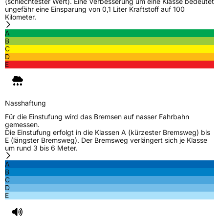
(schlechtester Wert). Eine Verbesserung um eine Klasse bedeutet
ungefähr eine Einsparung von 0,1 Liter Kraftstoff auf 100
Kilometer.
Weitere Eigenschaften
A
Schlauchtyp
TL
B
C
D
Zustand
Neureifen
E
M+S
Ja
Nasshaftung
EU Label
Für die Einstufung wird das Bremsen auf nasser Fahrbahn
gemessen.
Effizienz
C
Die Einstufung erfolgt in die Klassen A (kürzester Bremsweg) bis
E (längster Bremsweg). Der Bremsweg verlängert sich je Klasse
um rund 3 bis 6 Meter.
Nasshaftung
B
A
B
Rollgeräusch (Klasse)
B
C
D
E
Rollgeräusch (dB)
72
Fahrzeugklasse
C1