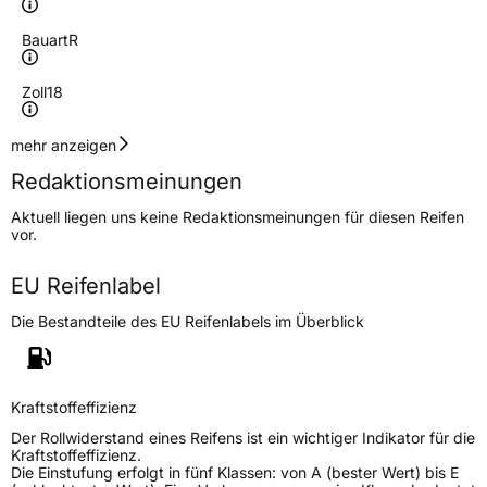
Bauart
R
Zoll
18
Geschwindigkeitsindex
V
mehr anzeigen
Redaktionsmeinungen
Höchstgeschwindigkeit
240 km/h
Aktuell liegen uns keine Redaktionsmeinungen für diesen Reifen
Lastindex
99
vor.
Höchstlast
775 kg
EU Reifenlabel
Die Bestandteile des EU Reifenlabels im Überblick
Generelle Merkmale
Fahrzeugtyp
PKW
Verwendung
Winterreifen
Kraftstoffeffizienz
Modellname
Wintergrip UHP
Der Rollwiderstand eines Reifens ist ein wichtiger Indikator für die
Kraftstoffeffizienz.
Fahrzeugart
PKW & SUV
Die Einstufung erfolgt in fünf Klassen: von A (bester Wert) bis E