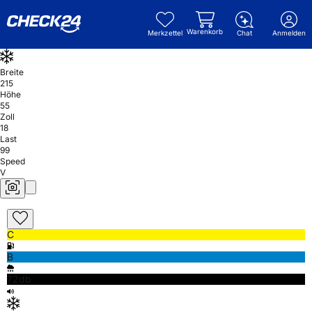
Warenkorb
Merkzettel
Chat
Anmelden
Breite
215
Höhe
55
Zoll
18
Last
99
Speed
V
C
B
72db