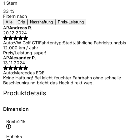
1 Stern
33 %
Filtern nach
Alle
Grip
Nasshaftung
Preis-Leistung
AR
Andreas R.
20.12.2024
Auto:
VW Golf GTI
Fahrtentyp:
Stadt
Jährliche Fahrleistung:
bis
12.000 km / Jahr
Preis/Leistung super!
AP
Alexander P.
13.11.2024
Auto:
Mercedes EQE
Keine Haftung! Bei leicht feuchter Fahrbahn ohne schnelle
Beschleunigung bricht das Heck direkt weg.
Produktdetails
Dimension
Breite
215
Höhe
55