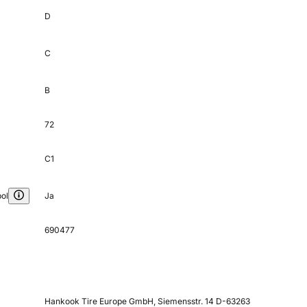
D
C
B
72
C1
ol
Ja
690477
Hankook Tire Europe GmbH, Siemensstr. 14 D-63263