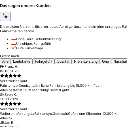
Das sagen unsere Kunden
Die meisten Nutzer kritisieren lautes Abrollgeräusch und ein eher unruhiges Fa
Fahrverhalten hervor.
Hohe Geräuschentwicklung
Unruhiges Fahrgefühl
Gute Kurvenlage
Filtern nach
Alle
Lautstärke
Fahrgefühl
Qualität
Preis-Leistung
Grip
Nasshaf
FH
Franz H.
08.06.2026
Verifizierter Kauf
Fahrtentyp:
Gemischt
Jährliche Fahrleistung:
bis 15.000 km / Jahr
Alles bestens! Läuft sehr ruhig! Bremst gut!!
SK
Sven K.
14.03.2026
Verifizierter Kauf
Weiterempfehlung:
Ja
Fahrtentyp:
Gemischt
Gefahrene Kilometer:
10.000 km
Alles ok
JB
Jan B.