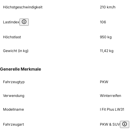
Höchstgeschwindigkeit
210 km/h
Lastindex
106
Höchstlast
950 kg
Gewicht (in kg)
11,42 kg
Generelle Merkmale
Fahrzeugtyp
PKW
Verwendung
Winterreifen
Modellname
I Fit Plus LW31
Fahrzeugart
PKW & SUV