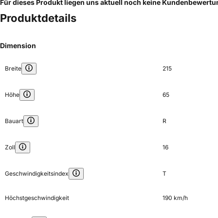
Für dieses Produkt liegen uns aktuell noch keine Kundenbewert
Produktdetails
Dimension
Breite
215
Höhe
65
Bauart
R
Zoll
16
Geschwindigkeitsindex
T
Höchstgeschwindigkeit
190 km/h