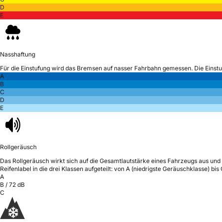
D
E
Nasshaftung
Für die Einstufung wird das Bremsen auf nasser Fahrbahn gemessen.
Die Einst
A
B
C
D
E
Rollgeräusch
Das Rollgeräusch wirkt sich auf die Gesamtlautstärke eines Fahrzeugs aus
und 
Reifenlabel in die drei Klassen aufgeteilt: von A (niedrigste Geräuschklasse) bi
A
B
/
72
dB
C