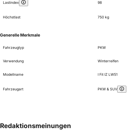
Lastindex
98
Höchstlast
750 kg
Generelle Merkmale
Fahrzeugtyp
PKW
Verwendung
Winterreifen
Modellname
I Fit IZ LW51
Fahrzeugart
PKW & SUV
Redaktionsmeinungen