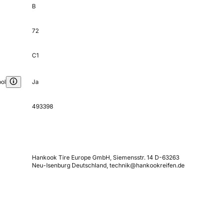
B
72
C1
ol
Ja
493398
Hankook Tire Europe GmbH, Siemensstr. 14 D-63263
Neu-Isenburg Deutschland, technik@hankookreifen.de