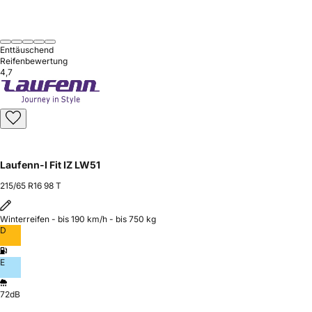
Enttäuschend
Reifenbewertung
4,7
Laufenn-I Fit IZ LW51
215/65 R16 98 T
Winterreifen - bis 190 km/h - bis 750 kg
D
E
72dB