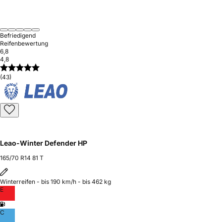
Befriedigend
Reifenbewertung
6,8
4,8
(43)
Leao-Winter Defender HP
165/70 R14 81 T
Winterreifen - bis 190 km/h - bis 462 kg
E
C