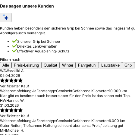
Das sagen unsere Kunden
Kunden heben besonders den sicheren Grip bei Schnee sowie das insgesamt gute 
Abrollgeräusch bemängelt.
Sicherer Grip bei Schnee
Direktes Lenkverhalten
Effektiver Aquaplaning-Schutz
Filtern nach
Alle
Preis-Leistung
Qualität
Winter
Fahrgefühl
Lautstärke
Grip
WA
Wassiliki A.
05.04.2026
Verifizierter Kauf
Weiterempfehlung:
Ja
Fahrtentyp:
Gemischt
Gefahrene Kilometer:
10.000 km
Klar gibt es bestimmt auch bessere aber für den Preis ist das schon echt Top.
HW
Hannes W.
31.03.2026
Verifizierter Kauf
Weiterempfehlung:
Ja
Fahrtentyp:
Gemischt
Gefahrene Kilometer:
6.000 km
Guter Reifen, Tiefschnee Haftung schlecht aber sonst Preis/ Leistung gut
MH
Michael H.