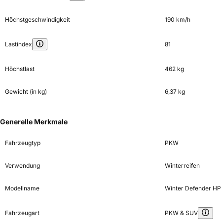
Höchstgeschwindigkeit
190 km/h
Lastindex
81
Höchstlast
462 kg
Gewicht (in kg)
6,37 kg
Generelle Merkmale
Fahrzeugtyp
PKW
Verwendung
Winterreifen
Modellname
Winter Defender HP
Fahrzeugart
PKW & SUV