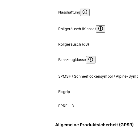
Nasshaftung
Rollgeräusch (Klasse)
Rollgeräusch (dB)
Fahrzeugklasse
3PMSF / Schneeflockensymbol / Alpine-Symb
Eisgrip
EPREL ID
Allgemeine Produktsicherheit (GPSR)