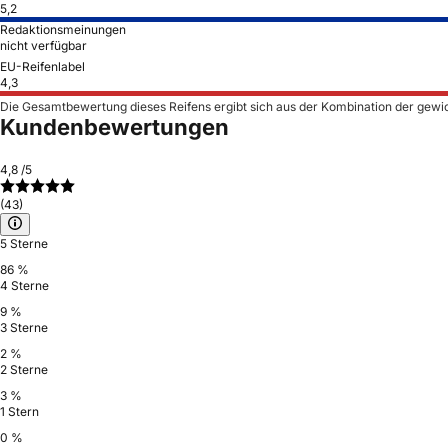
5,2
Redaktionsmeinungen
nicht verfügbar
EU-Reifenlabel
4,3
Die Gesamtbewertung dieses Reifens ergibt sich aus der Kombination der gewi
Kundenbewertungen
4,8
/5
(43)
5 Sterne
86 %
4 Sterne
9 %
3 Sterne
2 %
2 Sterne
3 %
1 Stern
0 %