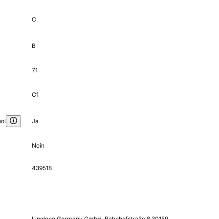
C
B
71
C1
ol
Ja
Nein
439518
Linglong Germany GmbH, Bahnhofstraße 8 30159