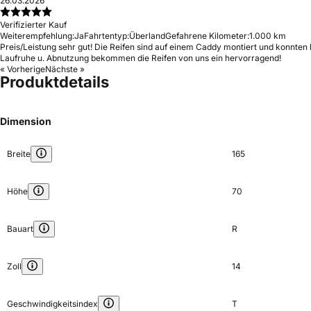
26.03.2026
Verifizierter Kauf
Weiterempfehlung:
Ja
Fahrtentyp:
Überland
Gefahrene Kilometer:
1.000 km
Preis/Leistung sehr gut! Die Reifen sind auf einem Caddy montiert und konnte
Laufruhe u. Abnutzung bekommen die Reifen von uns ein hervorragend!
« Vorherige
Nächste »
Produktdetails
Dimension
Breite
165
Höhe
70
Bauart
R
Zoll
14
Geschwindigkeitsindex
T