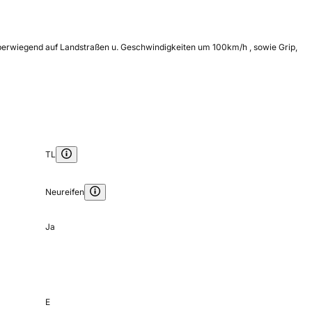
 überwiegend auf Landstraßen u. Geschwindigkeiten um 100km/h , sowie Grip,
TL
Neureifen
Ja
E