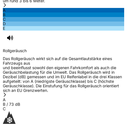
um rund 3 bis 6 Meter.
3PMSF / Schneeflockensymbol / Alpine-Symbol
Ja
A
B
C
EPREL ID
2084853
D
E
Allgemeine Produktsicherheit (GPSR)
Herstellerkontakt
Linglong Germany GmbH, Bahnhofstraße 8
30159 Hannover Deutschland,
Rollgeräusch
LLG_info@linglong.cn
Das Rollgeräusch wirkt sich auf die Gesamtlautstärke eines
Fahrzeugs aus
und beeinflusst sowohl den eigenen Fahrkomfort als auch die
Geräuschbelastung für die Umwelt. Das Rollgeräusch wird in
Dezibel (dB) gemessen und im EU Reifenlabel in die drei Klassen
aufgeteilt: von A (niedrigste Geräuschklasse) bis C (höchste
Geräuschklasse). Die Einstufung für das Rollgeräusch orientiert
sich an EU Grenzwerten.
A
B
/
73
dB
C