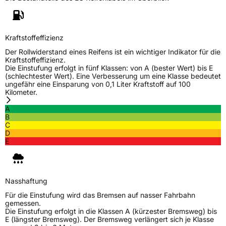
Schlauchtyp
TL
Zustand
Neureifen
Kraftstoffeffizienz
Der Rollwiderstand eines Reifens ist ein wichtiger Indikator für die
M+S
Ja
Kraftstoffeffizienz.
Die Einstufung erfolgt in fünf Klassen: von A (bester Wert) bis E
Verstärkt
XL
(schlechtester Wert). Eine Verbesserung um eine Klasse bedeutet
ungefähr eine Einsparung von 0,1 Liter Kraftstoff auf 100
Kilometer.
EU Label
A
B
Effizienz
D
C
D
E
Nasshaftung
A
Rollgeräusch (Klasse)
B
Nasshaftung
Für die Einstufung wird das Bremsen auf nasser Fahrbahn
Rollgeräusch (dB)
73
gemessen.
Die Einstufung erfolgt in die Klassen A (kürzester Bremsweg) bis
Fahrzeugklasse
C1
E (längster Bremsweg). Der Bremsweg verlängert sich je Klasse