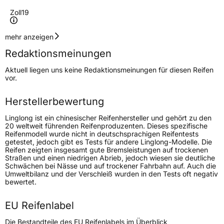
Zoll
19
Geschwindigkeitsindex
V
mehr anzeigen
Redaktionsmeinungen
Höchstgeschwindigkeit
240 km/h
Aktuell liegen uns keine Redaktionsmeinungen für diesen Reifen
Lastindex
96
vor.
Höchstlast
710 kg
Herstellerbewertung
Linglong ist ein chinesischer Reifenhersteller und gehört zu den
Generelle Merkmale
20 weltweit führenden Reifenproduzenten. Dieses spezifische
Reifenmodell wurde nicht in deutschsprachigen Reifentests
Fahrzeugtyp
PKW
getestet, jedoch gibt es Tests für andere Linglong-Modelle. Die
Reifen zeigten insgesamt gute Bremsleistungen auf trockenen
Verwendung
Winterreifen
Straßen und einen niedrigen Abrieb, jedoch wiesen sie deutliche
Schwächen bei Nässe und auf trockener Fahrbahn auf. Auch die
Modellname
Grip Master Winter
Umweltbilanz und der Verschleiß wurden in den Tests oft negativ
bewertet.
Fahrzeugart
PKW & SUV
EU Reifenlabel
Weitere Eigenschaften
Die Bestandteile des EU Reifenlabels im Überblick