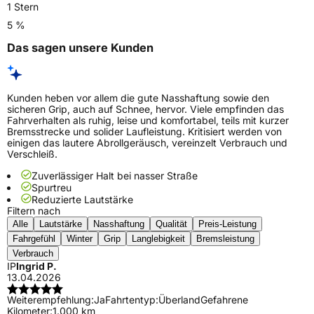
1 Stern
5 %
Das sagen unsere Kunden
Kunden heben vor allem die gute Nasshaftung sowie den
sicheren Grip, auch auf Schnee, hervor. Viele empfinden das
Fahrverhalten als ruhig, leise und komfortabel, teils mit kurzer
Bremsstrecke und solider Laufleistung. Kritisiert werden von
einigen das lautere Abrollgeräusch, vereinzelt Verbrauch und
Verschleiß.
Zuverlässiger Halt bei nasser Straße
Spurtreu
Reduzierte Lautstärke
Filtern nach
Alle
Lautstärke
Nasshaftung
Qualität
Preis-Leistung
Fahrgefühl
Winter
Grip
Langlebigkeit
Bremsleistung
Verbrauch
IP
Ingrid P.
13.04.2026
Weiterempfehlung:
Ja
Fahrtentyp:
Überland
Gefahrene
Kilometer:
1.000 km