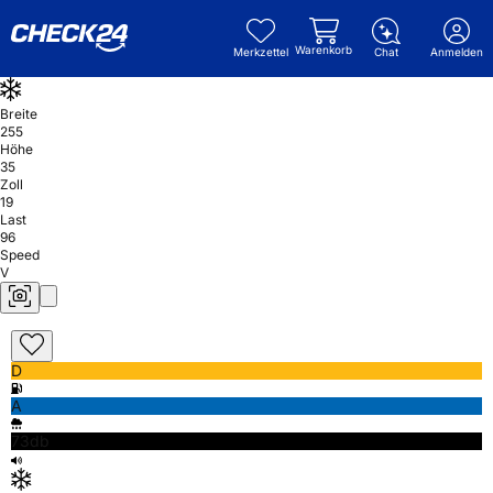
Warenkorb
Merkzettel
Chat
Anmelden
Breite
255
Höhe
35
Zoll
19
Last
96
Speed
V
D
A
73db