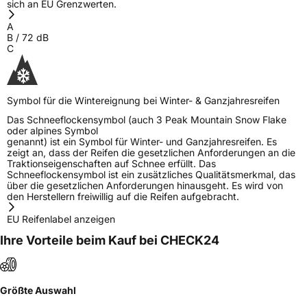
Allgemeine Produktsicherheit (GPSR)
sich an EU Grenzwerten.
A
Herstellerkontakt
EUCEREP B.V., Roald Dahllaan 33 5629MC
B
/
72
dB
Eindhoven The Netherlands Niederlande,
C
eucerep@eucerep.com
Symbol für die Wintereignung bei Winter- & Ganzjahresreifen
Das Schneeflockensymbol (auch 3 Peak Mountain Snow Flake
oder alpines Symbol
genannt) ist ein Symbol für Winter- und Ganzjahresreifen. Es
zeigt an, dass der Reifen die gesetzlichen Anforderungen an die
Traktionseigenschaften auf Schnee erfüllt. Das
Schneeflockensymbol ist ein zusätzliches Qualitätsmerkmal, das
über die gesetzlichen Anforderungen hinausgeht. Es wird von
den Herstellern freiwillig auf die Reifen aufgebracht.
EU Reifenlabel anzeigen
Ihre Vorteile beim Kauf bei CHECK24
Größte Auswahl