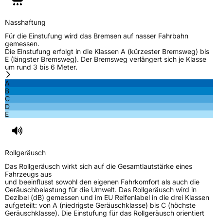
M+S
Ja
Verstärkt
XL
Nasshaftung
Für die Einstufung wird das Bremsen auf nasser Fahrbahn
gemessen.
EU Label
Die Einstufung erfolgt in die Klassen A (kürzester Bremsweg) bis
E (längster Bremsweg). Der Bremsweg verlängert sich je Klasse
um rund 3 bis 6 Meter.
Effizienz
D
A
B
Nasshaftung
C
C
D
E
Rollgeräusch (Klasse)
B
Rollgeräusch (dB)
72
Rollgeräusch
Fahrzeugklasse
C1
Das Rollgeräusch wirkt sich auf die Gesamtlautstärke eines
Fahrzeugs aus
3PMSF / Schneeflockensymbol / Alpine-Symbol
Ja
und beeinflusst sowohl den eigenen Fahrkomfort als auch die
Geräuschbelastung für die Umwelt. Das Rollgeräusch wird in
Dezibel (dB) gemessen und im EU Reifenlabel in die drei Klassen
EPREL ID
627219
aufgeteilt: von A (niedrigste Geräuschklasse) bis C (höchste
Geräuschklasse). Die Einstufung für das Rollgeräusch orientiert