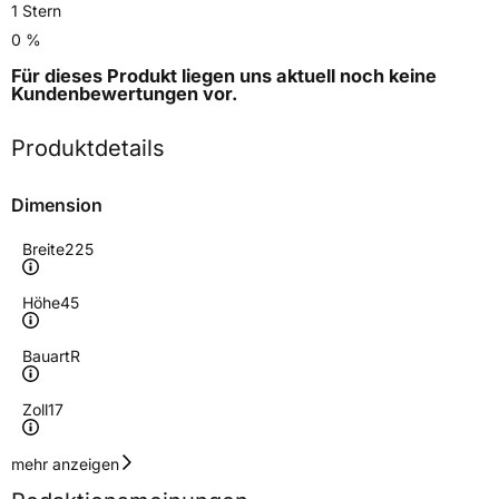
1 Stern
0 %
Für dieses Produkt liegen uns aktuell noch keine
Kundenbewertungen
vor.
Produktdetails
Dimension
Breite
225
Höhe
45
Bauart
R
Zoll
17
Geschwindigkeitsindex
H
mehr anzeigen