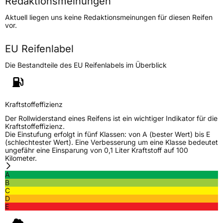
Redaktionsmeinungen
Höchstgeschwindigkeit
210 km/h
Aktuell liegen uns keine Redaktionsmeinungen für diesen Reifen
Lastindex
94
vor.
Höchstlast
670 kg
EU Reifenlabel
Die Bestandteile des EU Reifenlabels im Überblick
Generelle Merkmale
Fahrzeugtyp
PKW
Verwendung
Winterreifen
Kraftstoffeffizienz
Modellname
Snow Leopard 2
Der Rollwiderstand eines Reifens ist ein wichtiger Indikator für die
Kraftstoffeffizienz.
Fahrzeugart
PKW & SUV
Die Einstufung erfolgt in fünf Klassen: von A (bester Wert) bis E
(schlechtester Wert). Eine Verbesserung um eine Klasse bedeutet
ungefähr eine Einsparung von 0,1 Liter Kraftstoff auf 100
Kilometer.
Weitere Eigenschaften
A
Schlauchtyp
TL
B
C
D
Zustand
Neureifen
E