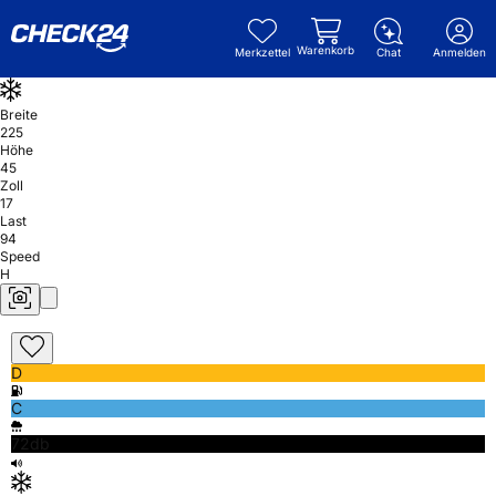
Warenkorb
Merkzettel
Chat
Anmelden
Breite
225
Höhe
45
Zoll
17
Last
94
Speed
H
D
C
72db