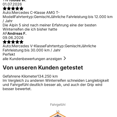
01.07.2026
Auto:
Mercedes C-Klasse AMG T-
Modell
Fahrtentyp:
Gemischt
Jährliche Fahrleistung:
bis 12.000 km
/ Jahr
Die Alpin 5 sind nach meiner Erfahrung eine der besten
Winterreifen die ich bisher hatte
AF
Andreas F.
09.06.2026
Auto:
Mercedes V-Klasse
Fahrtentyp:
Gemischt
Jährliche
Fahrleistung:
bis 30.000 km / Jahr
Perfekt
alle Kundenbewertungen anzeigen
Von unseren Kunden getestet
Gefahrene Kilometer
134.250 km
Im Vergleich zu anderen Winterreifen schneiden Langlebigkeit
und Fahrgefühl deutlich besser ab, und auch der Grip wird
besser bewertet.