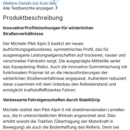
Weitere Details bei Auto Bild
Alle Testberichte anzeigen
Rollgeräusch (Klasse)
B
Produktbeschreibung
Rollgeräusch (dB)
72
Innovative Profilmischungen für winterlichen
Fahrzeugklasse
C1
Straßenverhältnisse
Der Michelin Pilot Alpin 5 besitzt ein neues
3PMSF / Schneeflockensymbol / Alpine-Symbol
Ja
laufrichtungsgebundenes, symmetrisches Profil, das für
ausgewogene Leistungseigenschaften auf trockener, nasser und
Eisgrip
Nein
verschneiter Fahrbahn sorgt. Die ausgeprägte Mittelrille senkt
das Aquaplaning-Risiko. Auch die innovative Gummimischung mit
EPREL ID
409016
funktionalem Polymer ist an die Herausforderungen der
winterlichen Straßenverhältnisse angepasst. Außerdem reduziert
Allgemeine Produktsicherheit (GPSR)
diese zusammen mit dem Unterbau den Rollwiderstand und
ermöglicht kraftstoffeffizientes Fahren.
Herstellerkontakt
MANUFACTURE FRANCAISE DES
PNEUMATIQUES MICHELIN, place des
Verbesserte Fahreigenschaften durch StabiliGrip
Carmes-Déchaux 23 63000 Clermont-
Ferrand Frankreich, contact@tc.michelin.eu
Michelin stattet den Pilot Alpin 5 mit dreidimensionalen Lamellen
aus, die in unterschiedlichen Winkeln angeordnet sind. Dies
erhöht sowohl die Traktion (Übertragung der Motorkraft in
Bewegung) als auch die Bodenhaftung des Reifens. Denn bei