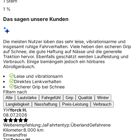
1 Stern
1 %
Das sagen unsere Kunden
Die meisten Nutzer loben das sehr leise, vibrationsarme und
insgesamt ruhige Fahrverhalten. Viele heben den sicheren Grip
auf Schnee, die gute Haftung auf Nässe und die generelle
Traktion hervor. Ebenfalls geschätzt werden Laufleistung und
Verbrauch. Einige bemängeln jedoch ein hörbares
Abrollgeräusch.
Leise und vibrationsarm
Direktes Lenkverhalten
Sicherer Grip bei Schnee
Filtern nach
Alle
Lautstärke
Fahrgefühl
Grip
Qualität
Winter
Langlebigkeit
Nasshaftung
Preis-Leistung
Verbrauch
YH
Yorck H.
08.07.2026
Weiterempfehlung:
Ja
Fahrtentyp:
Überland
Gefahrene
Kilometer:
8.000 km
Einwandfrei
TW
Tobias W.