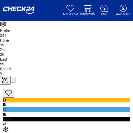
Warenkorb
Merkzettel
Chat
Anmelden
Breite
245
Höhe
35
Zoll
20
Last
95
Speed
V
D
C
72db