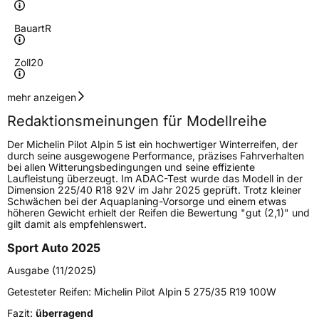
Bauart
R
Zoll
20
Geschwindigkeitsindex
V
mehr anzeigen
Redaktionsmeinungen für Modellreihe
Höchstgeschwindigkeit
240 km/h
Der Michelin Pilot Alpin 5 ist ein hochwertiger Winterreifen, der
Lastindex
95
durch seine ausgewogene Performance, präzises Fahrverhalten
bei allen Witterungsbedingungen und seine effiziente
Laufleistung überzeugt. Im ADAC-Test wurde das Modell in der
Höchstlast
690 kg
Dimension 225/40 R18 92V im Jahr 2025 geprüft. Trotz kleiner
Schwächen bei der Aquaplaning-Vorsorge und einem etwas
Gewicht (in kg)
11,1 kg
höheren Gewicht erhielt der Reifen die Bewertung "gut (2,1)" und
gilt damit als empfehlenswert.
Generelle Merkmale
Sport Auto 2025
Fahrzeugtyp
PKW
Ausgabe (11/2025)
Verwendung
Winterreifen
Getesteter Reifen:
Michelin Pilot Alpin 5 275/35 R19 100W
Modellname
Pilot Alpin 5
Fazit:
überragend