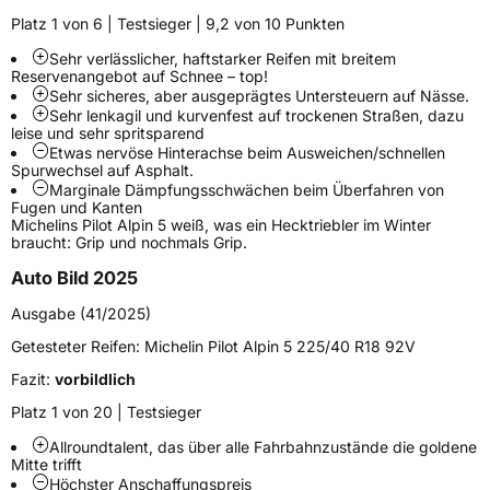
Fahrzeugart
PKW & SUV
Platz 1 von 6 | Testsieger | 9,2 von 10 Punkten
Sehr verlässlicher, haftstarker Reifen mit breitem
Reservenangebot auf Schnee – top!
Weitere Eigenschaften
Sehr sicheres, aber ausgeprägtes Untersteuern auf Nässe.
Sehr lenkagil und kurvenfest auf trockenen Straßen, dazu
Schlauchtyp
TL
leise und sehr spritsparend
Etwas nervöse Hinterachse beim Ausweichen/schnellen
Spurwechsel auf Asphalt.
Zustand
Neureifen
Marginale Dämpfungsschwächen beim Überfahren von
Fugen und Kanten
Michelins Pilot Alpin 5 weiß, was ein Hecktriebler im Winter
M+S
Ja
braucht: Grip und nochmals Grip.
Verstärkt
XL
Auto Bild 2025
Ausgabe (41/2025)
Felgenschutz
FSL
Getesteter Reifen:
Michelin Pilot Alpin 5 225/40 R18 92V
EU Label
Fazit:
vorbildlich
Platz 1 von 20 | Testsieger
Effizienz
D
Allroundtalent, das über alle Fahrbahnzustände die goldene
Mitte trifft
Nasshaftung
C
Höchster Anschaffungspreis