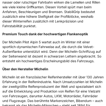
nasser oder rutschiger Fahrbahn wirken die Lamellen und Rillen
wie viele kleine Griffkanten. Diesen Vorteil spürt man beim
Anfahren, Beschleunigen und Bremsen. StabiliGrip bedeutet
zusätzlich eine höhere Steifigkeit der Profilblöcke, weshalb
dieser Winterreifen zusätzlich mit Lenkpräzision und
Fahrstabilität punktet.
Premium Touch dank der hochwertigen Flankenoptik
Der Michelin Pilot Alpin 5 wartet auch im Winter mit einer
sportlich-dynamischen Fahrweise auf, die durch die Velvet-
Außenflanke unterstützt wird. Denn der Michelin-Schriftzug auf
der Seitenwand ist dezent in schwarzen Lettern angebracht. So
entsteht ein hochwertiges Erscheinungsbild des Fahrzeugs.
Über den Hersteller Michelin
Michelin ist ein französischer Reifenhersteller mit über 130 Jahren
Erfahrung in der Reifenindustrie. Nach Umsatzzahlen ist Michelin
der zweitgrößte Reifenproduzent der Welt und spezialisiert sich
auf die Entwicklung und Produktion von Reifen für eine Vielzahl
von Fahrzeugen, darunter Autos, LKW, Motorräder, Fahrräder
und Flugzeuge. Das berühmte Markenzeichen, Bibendum – auch
bekannt als das Michelin-Männchen – steht seit 1894 für