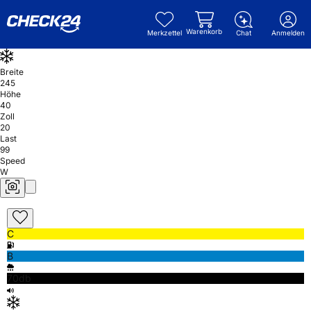
Warenkorb
Merkzettel
Chat
Anmelden
Breite
245
Höhe
40
Zoll
20
Last
99
Speed
W
C
B
70db