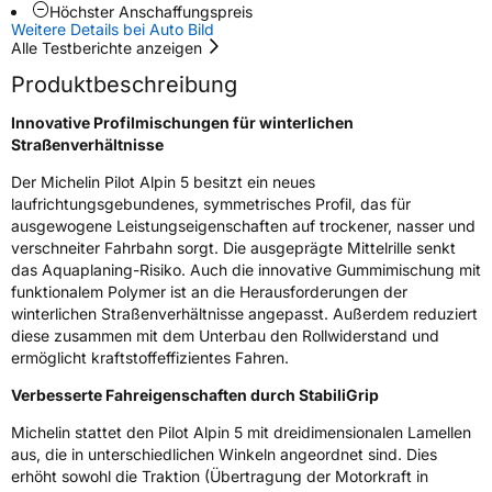
Rollgeräusch (Klasse)
B
Höchster Anschaffungspreis
Weitere Details bei Auto Bild
Alle Testberichte anzeigen
Rollgeräusch (dB)
70
Produktbeschreibung
Fahrzeugklasse
C1
Innovative Profilmischungen für winterlichen
3PMSF / Schneeflockensymbol / Alpine-Symbol
Ja
Straßenverhältnisse
Der Michelin Pilot Alpin 5 besitzt ein neues
Eisgrip
Nein
laufrichtungsgebundenes, symmetrisches Profil, das für
ausgewogene Leistungseigenschaften auf trockener, nasser und
EPREL ID
409737
verschneiter Fahrbahn sorgt. Die ausgeprägte Mittelrille senkt
das Aquaplaning-Risiko. Auch die innovative Gummimischung mit
Allgemeine Produktsicherheit (GPSR)
funktionalem Polymer ist an die Herausforderungen der
winterlichen Straßenverhältnisse angepasst. Außerdem reduziert
Herstellerkontakt
MANUFACTURE FRANCAISE DES
PNEUMATIQUES MICHELIN, place des
diese zusammen mit dem Unterbau den Rollwiderstand und
Carmes-Déchaux 23 63000 Clermont-
ermöglicht kraftstoffeffizientes Fahren.
Ferrand Frankreich, contact@tc.michelin.eu
Verbesserte Fahreigenschaften durch StabiliGrip
Michelin stattet den Pilot Alpin 5 mit dreidimensionalen Lamellen
aus, die in unterschiedlichen Winkeln angeordnet sind. Dies
erhöht sowohl die Traktion (Übertragung der Motorkraft in