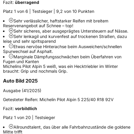
Modellname
Pilot Alpin 5
Fazit:
überragend
Fahrzeugart
PKW & SUV
Platz 1 von 6 | Testsieger | 9,2 von 10 Punkten
Sehr verlässlicher, haftstarker Reifen mit breitem
Reservenangebot auf Schnee – top!
Weitere Eigenschaften
Sehr sicheres, aber ausgeprägtes Untersteuern auf Nässe.
Sehr lenkagil und kurvenfest auf trockenen Straßen, dazu
Schlauchtyp
TL
leise und sehr spritsparend
Etwas nervöse Hinterachse beim Ausweichen/schnellen
Spurwechsel auf Asphalt.
Zustand
Neureifen
Marginale Dämpfungsschwächen beim Überfahren von
Fugen und Kanten
Michelins Pilot Alpin 5 weiß, was ein Hecktriebler im Winter
M+S
Ja
braucht: Grip und nochmals Grip.
Verstärkt
XL
Auto Bild 2025
Ausgabe (41/2025)
EU Label
Getesteter Reifen:
Michelin Pilot Alpin 5 225/40 R18 92V
Effizienz
C
Fazit:
vorbildlich
Platz 1 von 20 | Testsieger
Nasshaftung
B
Allroundtalent, das über alle Fahrbahnzustände die goldene
Mitte trifft