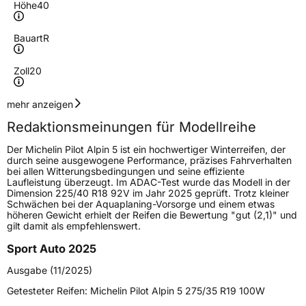
Höhe
40
Bauart
R
Zoll
20
Geschwindigkeitsindex
W
mehr anzeigen
Redaktionsmeinungen für Modellreihe
Höchstgeschwindigkeit
270 km/h
Der Michelin Pilot Alpin 5 ist ein hochwertiger Winterreifen, der
Lastindex
99
durch seine ausgewogene Performance, präzises Fahrverhalten
bei allen Witterungsbedingungen und seine effiziente
Laufleistung überzeugt. Im ADAC-Test wurde das Modell in der
Höchstlast
775 kg
Dimension 225/40 R18 92V im Jahr 2025 geprüft. Trotz kleiner
Schwächen bei der Aquaplaning-Vorsorge und einem etwas
Gewicht (in kg)
12,82 kg
höheren Gewicht erhielt der Reifen die Bewertung "gut (2,1)" und
gilt damit als empfehlenswert.
Generelle Merkmale
Sport Auto 2025
Fahrzeugtyp
PKW
Ausgabe (11/2025)
Verwendung
Winterreifen
Getesteter Reifen:
Michelin Pilot Alpin 5 275/35 R19 100W