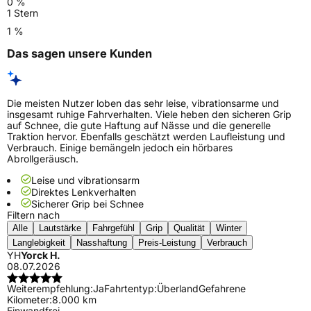
0 %
1 Stern
1 %
Das sagen unsere Kunden
Die meisten Nutzer loben das sehr leise, vibrationsarme und
insgesamt ruhige Fahrverhalten. Viele heben den sicheren Grip
auf Schnee, die gute Haftung auf Nässe und die generelle
Traktion hervor. Ebenfalls geschätzt werden Laufleistung und
Verbrauch. Einige bemängeln jedoch ein hörbares
Abrollgeräusch.
Leise und vibrationsarm
Direktes Lenkverhalten
Sicherer Grip bei Schnee
Filtern nach
Alle
Lautstärke
Fahrgefühl
Grip
Qualität
Winter
Langlebigkeit
Nasshaftung
Preis-Leistung
Verbrauch
YH
Yorck H.
08.07.2026
Weiterempfehlung:
Ja
Fahrtentyp:
Überland
Gefahrene
Kilometer:
8.000 km
Einwandfrei