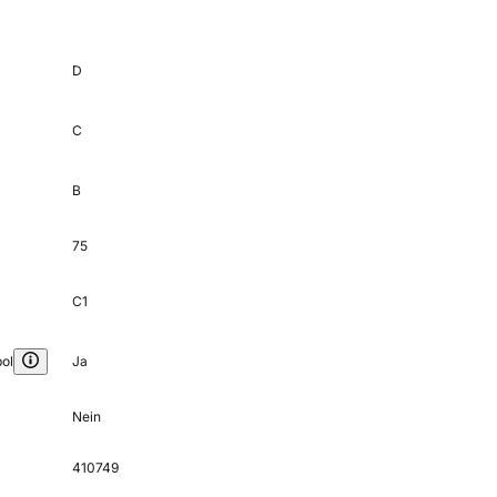
D
C
B
75
C1
ol
Ja
Nein
410749