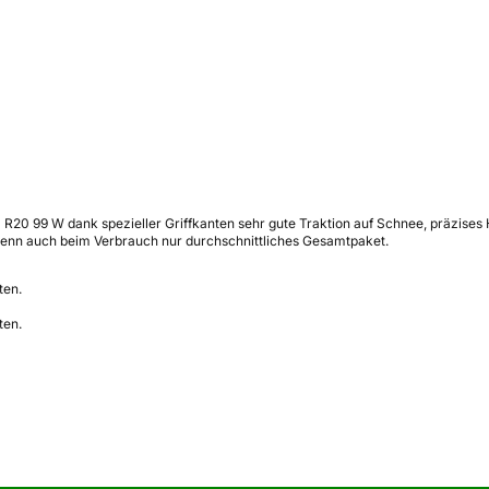
30 R20 99 W dank spezieller Griffkanten sehr gute Traktion auf Schnee, präzise
wenn auch beim Verbrauch nur durchschnittliches Gesamtpaket.
ten.
ten.