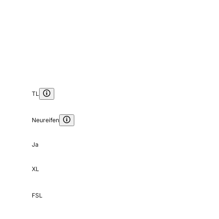
TL
Neureifen
Ja
XL
FSL