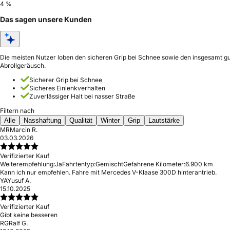
4 %
Das sagen unsere Kunden
Die meisten Nutzer loben den sicheren Grip bei Schnee sowie den insgesamt gut
Abrollgeräusch.
Sicherer Grip bei Schnee
Sicheres Einlenkverhalten
Zuverlässiger Halt bei nasser Straße
Filtern nach
Alle
Nasshaftung
Qualität
Winter
Grip
Lautstärke
MR
Marcin R.
03.03.2026
Verifizierter Kauf
Weiterempfehlung:
Ja
Fahrtentyp:
Gemischt
Gefahrene Kilometer:
6.900 km
Kann ich nur empfehlen. Fahre mit Mercedes V-Klaase 300D hinterantrieb.
YA
Yusuf A.
15.10.2025
Verifizierter Kauf
Gibt keine besseren
RG
Ralf G.