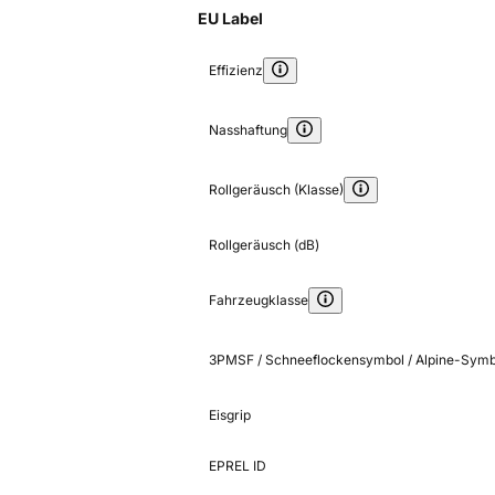
EU Label
Effizienz
Nasshaftung
Rollgeräusch (Klasse)
Rollgeräusch (dB)
Fahrzeugklasse
3PMSF / Schneeflockensymbol / Alpine-Symb
Eisgrip
EPREL ID