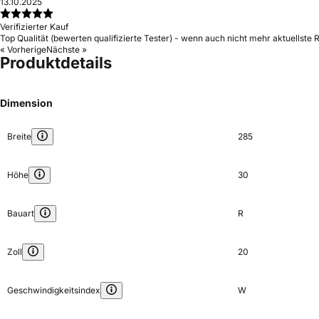
13.10.2025
Verifizierter Kauf
Top Qualität (bewerten qualifizierte Tester) - wenn auch nicht mehr aktuellste 
« Vorherige
Nächste »
Produktdetails
Dimension
Breite
285
Höhe
30
Bauart
R
Zoll
20
Geschwindigkeitsindex
W