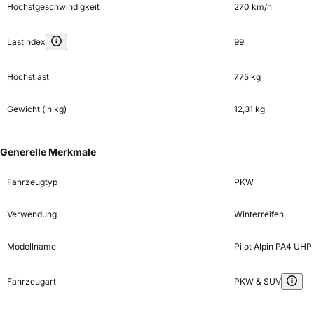
Höchstgeschwindigkeit
270 km/h
Lastindex
99
Höchstlast
775 kg
Gewicht (in kg)
12,31 kg
Generelle Merkmale
Fahrzeugtyp
PKW
Verwendung
Winterreifen
Modellname
Pilot Alpin PA4 UHP
Fahrzeugart
PKW & SUV