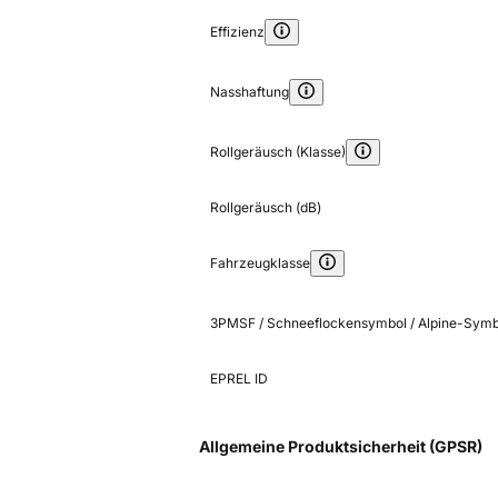
Effizienz
Nasshaftung
Rollgeräusch (Klasse)
Rollgeräusch (dB)
Fahrzeugklasse
3PMSF / Schneeflockensymbol / Alpine-Symb
EPREL ID
Allgemeine Produktsicherheit (GPSR)