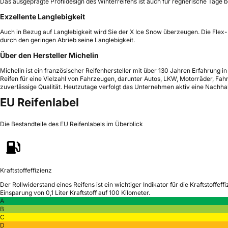
Das ausgeprägte Profildesign des Winterreifens ist auch für regnerische Tage b
Exzellente Langlebigkeit
Auch in Bezug auf Langlebigkeit wird Sie der X Ice Snow überzeugen. Die Flex-
durch den geringen Abrieb seine Langlebigkeit.
Über den Hersteller Michelin
Michelin ist ein französischer Reifenhersteller mit über 130 Jahren Erfahrung i
Reifen für eine Vielzahl von Fahrzeugen, darunter Autos, LKW, Motorräder, F
zuverlässige Qualität. Heutzutage verfolgt das Unternehmen aktiv eine Nachhalt
EU Reifenlabel
Die Bestandteile des EU Reifenlabels im Überblick
Kraftstoffeffizienz
Der Rollwiderstand eines Reifens ist ein wichtiger Indikator für die Kraftstoffeffi
Einsparung von 0,1 Liter Kraftstoff auf 100 Kilometer.
A
B
C
D