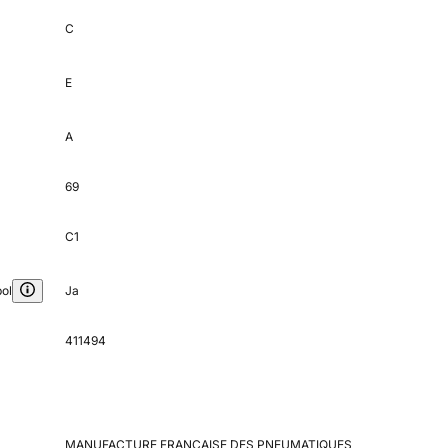
C
E
A
69
C1
ol
Ja
411494
MANUFACTURE FRANCAISE DES PNEUMATIQUES