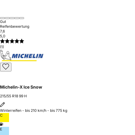
Gut
Reifenbewertung
7,6
5,0
(1)
Michelin-X Ice Snow
215/55 R18 99 H
Winterreifen - bis 210 km/h - bis 775 kg
C
E