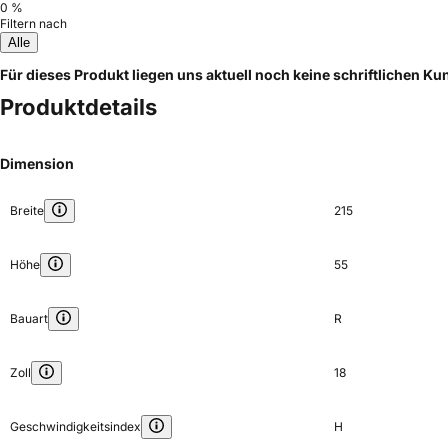
0 %
Filtern nach
Alle
Für dieses Produkt liegen uns aktuell noch keine schriftlichen 
Produktdetails
Dimension
Breite
215
Höhe
55
Bauart
R
Zoll
18
Geschwindigkeitsindex
H