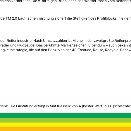
estens vorbereitet. Die v-förmigen Rillen leiten das Wasser rasch vom Reifenpr
Ice TM 2.0 Laufflächenmischung sichert die Steifigkeit des Profilblocks in ein
n der Reifenindustrie. Nach Umsatzzahlen ist Michelin der zweitgrößte Reifenpro
ahrräder und Flugzeuge. Das berühmte Markenzeichen, Bibendum – auch bekannt 
igkeitsstrategie, die auf den Prinzipien der 4R (Reduce, Reuse, Recycle, Renew
zienz.
Die Einstufung erfolgt in fünf Klassen: von A (bester Wert) bis E (schlech