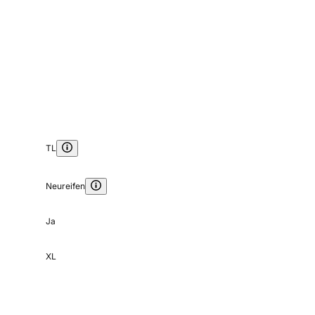
TL
Neureifen
Ja
XL