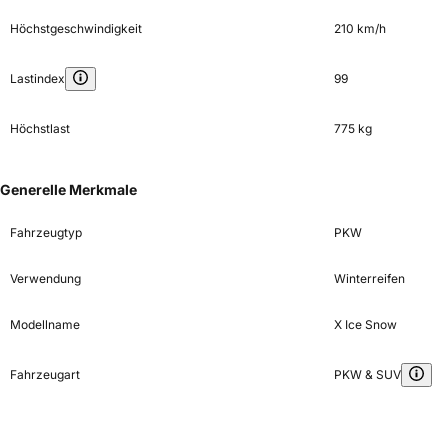
Höchstgeschwindigkeit
210 km/h
Lastindex
99
Höchstlast
775 kg
Generelle Merkmale
Fahrzeugtyp
PKW
Verwendung
Winterreifen
Modellname
X Ice Snow
Fahrzeugart
PKW & SUV