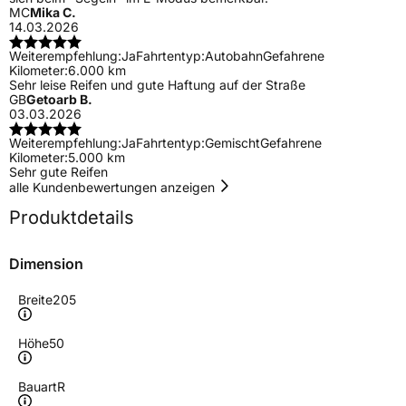
MC
Mika C.
14.03.2026
Weiterempfehlung:
Ja
Fahrtentyp:
Autobahn
Gefahrene
Kilometer:
6.000 km
Sehr leise Reifen und gute Haftung auf der Straße
GB
Getoarb B.
03.03.2026
Weiterempfehlung:
Ja
Fahrtentyp:
Gemischt
Gefahrene
Kilometer:
5.000 km
Sehr gute Reifen
alle Kundenbewertungen anzeigen
Produktdetails
Dimension
Breite
205
Höhe
50
Bauart
R