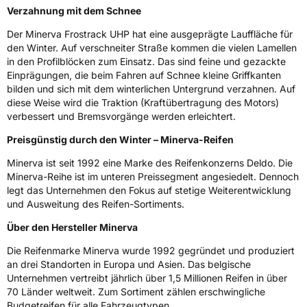
Verzahnung mit dem Schnee
Schlauchtyp
TL
Der Minerva Frostrack UHP hat eine ausgeprägte Lauffläche für
den Winter. Auf verschneiter Straße kommen die vielen Lamellen
Zustand
Neureifen
in den Profilblöcken zum Einsatz. Das sind feine und gezackte
Einprägungen, die beim Fahren auf Schnee kleine Griffkanten
M+S
Ja
bilden und sich mit dem winterlichen Untergrund verzahnen. Auf
Verstärkt
XL
diese Weise wird die Traktion (Kraftübertragung des Motors)
verbessert und Bremsvorgänge werden erleichtert.
Preisgünstig durch den Winter – Minerva-Reifen
EU Label
Minerva ist seit 1992 eine Marke des Reifenkonzerns Deldo. Die
Effizienz
C
Minerva-Reihe ist im unteren Preissegment angesiedelt. Dennoch
legt das Unternehmen den Fokus auf stetige Weiterentwicklung
Nasshaftung
C
und Ausweitung des Reifen-Sortiments.
Über den Hersteller Minerva
Rollgeräusch (Klasse)
B
Die Reifenmarke Minerva wurde 1992 gegründet und produziert
an drei Standorten in Europa und Asien. Das belgische
Rollgeräusch (dB)
72
Unternehmen vertreibt jährlich über 1,5 Millionen Reifen in über
Fahrzeugklasse
C1
70 Länder weltweit. Zum Sortiment zählen erschwingliche
Budgetreifen für alle Fahrzeugtypen.