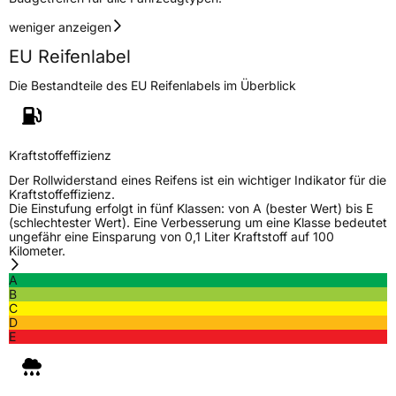
3PMSF / Schneeflockensymbol / Alpine-Symbol
Ja
weniger anzeigen
EU Reifenlabel
Eisgrip
Nein
Die Bestandteile des EU Reifenlabels im Überblick
EPREL ID
547448
Allgemeine Produktsicherheit (GPSR)
Kraftstoffeffizienz
Herstellerkontakt
Deldo Autobanden NV, Essensteenweg 113
2930 Brasschaat, compliance@deldo.com
Der Rollwiderstand eines Reifens ist ein wichtiger Indikator für die
Kraftstoffeffizienz.
Die Einstufung erfolgt in fünf Klassen: von A (bester Wert) bis E
(schlechtester Wert). Eine Verbesserung um eine Klasse bedeutet
ungefähr eine Einsparung von 0,1 Liter Kraftstoff auf 100
Kilometer.
A
B
C
D
E