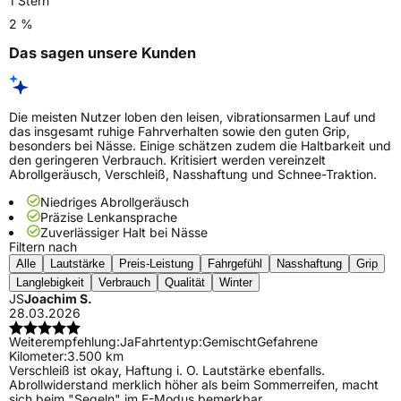
1 Stern
2 %
Das sagen unsere Kunden
Die meisten Nutzer loben den leisen, vibrationsarmen Lauf und
das insgesamt ruhige Fahrverhalten sowie den guten Grip,
besonders bei Nässe. Einige schätzen zudem die Haltbarkeit und
den geringeren Verbrauch. Kritisiert werden vereinzelt
Abrollgeräusch, Verschleiß, Nasshaftung und Schnee-Traktion.
Niedriges Abrollgeräusch
Präzise Lenkansprache
Zuverlässiger Halt bei Nässe
Filtern nach
Alle
Lautstärke
Preis-Leistung
Fahrgefühl
Nasshaftung
Grip
Langlebigkeit
Verbrauch
Qualität
Winter
JS
Joachim S.
28.03.2026
Weiterempfehlung:
Ja
Fahrtentyp:
Gemischt
Gefahrene
Kilometer:
3.500 km
Verschleiß ist okay, Haftung i. O. Lautstärke ebenfalls.
Abrollwiderstand merklich höher als beim Sommerreifen, macht
sich beim "Segeln" im E-Modus bemerkbar.