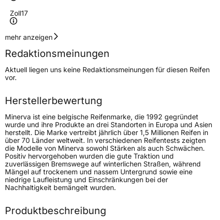
Zoll
17
Geschwindigkeitsindex
V
mehr anzeigen
Redaktionsmeinungen
Höchstgeschwindigkeit
240 km/h
Aktuell liegen uns keine Redaktionsmeinungen für diesen Reifen
Lastindex
93
vor.
Höchstlast
650 kg
Herstellerbewertung
Minerva ist eine belgische Reifenmarke, die 1992 gegründet
Generelle Merkmale
wurde und ihre Produkte an drei Standorten in Europa und Asien
herstellt. Die Marke vertreibt jährlich über 1,5 Millionen Reifen in
Fahrzeugtyp
PKW
über 70 Länder weltweit. In verschiedenen Reifentests zeigten
die Modelle von Minerva sowohl Stärken als auch Schwächen.
Verwendung
Winterreifen
Positiv hervorgehoben wurden die gute Traktion und
zuverlässigen Bremswege auf winterlichen Straßen, während
Modellname
Frostrack UHP
Mängel auf trockenem und nassem Untergrund sowie eine
niedrige Laufleistung und Einschränkungen bei der
Fahrzeugart
PKW & SUV
Nachhaltigkeit bemängelt wurden.
Produktbeschreibung
Weitere Eigenschaften