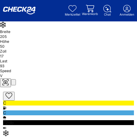
Warenkorb
Merkzettel
Chat
Anmelden
Breite
205
Höhe
50
Zoll
17
Last
93
Speed
V
C
C
72db