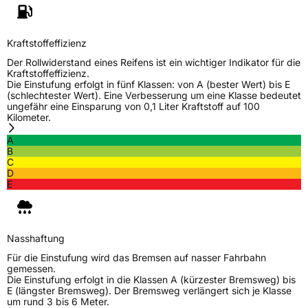
Generelle Merkmale
Fahrzeugtyp
PKW
Kraftstoffeffizienz
Verwendung
Winterreifen
Der Rollwiderstand eines Reifens ist ein wichtiger Indikator für die
Kraftstoffeffizienz.
Modellname
MR W562
Die Einstufung erfolgt in fünf Klassen: von A (bester Wert) bis E
(schlechtester Wert). Eine Verbesserung um eine Klasse bedeutet
Fahrzeugart
PKW & SUV
ungefähr eine Einsparung von 0,1 Liter Kraftstoff auf 100
Kilometer.
A
Weitere Eigenschaften
B
C
Schlauchtyp
TL
D
E
Zustand
Neureifen
M+S
Ja
Nasshaftung
Verstärkt
XL
Für die Einstufung wird das Bremsen auf nasser Fahrbahn
gemessen.
Die Einstufung erfolgt in die Klassen A (kürzester Bremsweg) bis
E (längster Bremsweg). Der Bremsweg verlängert sich je Klasse
EU Label
um rund 3 bis 6 Meter.