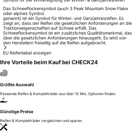
liu.yang@hengfengtires.com
Das Schneeflockensymbol (auch 3 Peak Mountain Snow Flake
Verantwortliche
SHG Consulting, YongAn Street Guangrao
oder alpines Symbol
in der EU
County Dongying City Shandong Province
genannt) ist ein Symbol für Winter- und Ganzjahresreifen. Es
China, liu.yang@hengfengtires.com
zeigt an, dass der Reifen die gesetzlichen Anforderungen an die
Traktionseigenschaften auf Schnee erfüllt. Das
Schneeflockensymbol ist ein zusätzliches Qualitätsmerkmal, das
über die gesetzlichen Anforderungen hinausgeht. Es wird von
den Herstellern freiwillig auf die Reifen aufgebracht.
EU Reifenlabel anzeigen
Ihre Vorteile beim Kauf bei CHECK24
Größte Auswahl
Passende Reifen & Kompletträder aus über 10 Mio. Optionen finden.
Günstige Preise
Reifen & Kompletträder vergleichen und sparen.