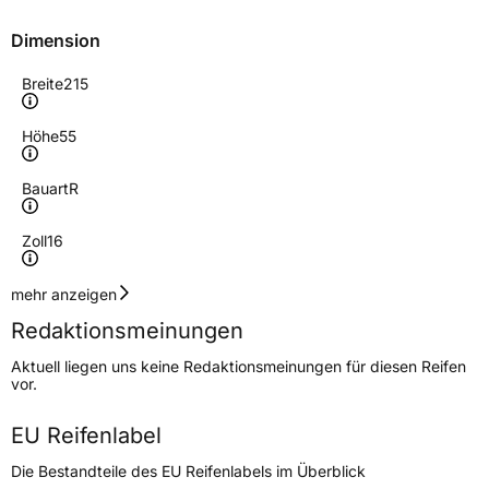
Dimension
Breite
215
Höhe
55
Bauart
R
Zoll
16
Geschwindigkeitsindex
H
mehr anzeigen
Redaktionsmeinungen
Höchstgeschwindigkeit
210 km/h
Aktuell liegen uns keine Redaktionsmeinungen für diesen Reifen
Lastindex
97
vor.
Höchstlast
730 kg
EU Reifenlabel
Gewicht (in kg)
5,44 kg
Die Bestandteile des EU Reifenlabels im Überblick