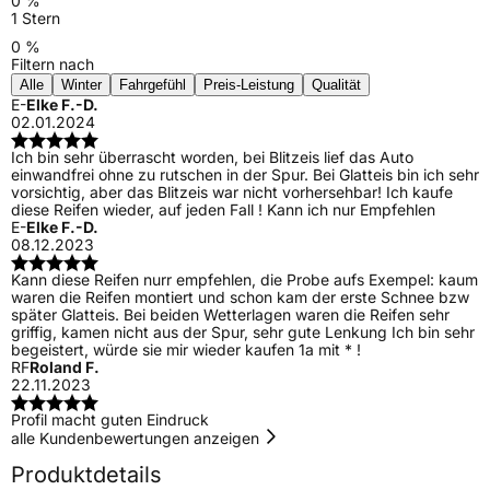
0 %
1 Stern
0 %
Filtern nach
Alle
Winter
Fahrgefühl
Preis-Leistung
Qualität
E-
Elke F.-D.
02.01.2024
Ich bin sehr überrascht worden, bei Blitzeis lief das Auto
einwandfrei ohne zu rutschen in der Spur. Bei Glatteis bin ich sehr
vorsichtig, aber das Blitzeis war nicht vorhersehbar! Ich kaufe
diese Reifen wieder, auf jeden Fall ! Kann ich nur Empfehlen
E-
Elke F.-D.
08.12.2023
Kann diese Reifen nurr empfehlen, die Probe aufs Exempel: kaum
waren die Reifen montiert und schon kam der erste Schnee bzw
später Glatteis. Bei beiden Wetterlagen waren die Reifen sehr
griffig, kamen nicht aus der Spur, sehr gute Lenkung Ich bin sehr
begeistert, würde sie mir wieder kaufen 1a mit * !
RF
Roland F.
22.11.2023
Profil macht guten Eindruck
alle Kundenbewertungen anzeigen
Produktdetails