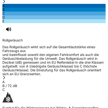
A
Effizienz
E
B
C
D
Nasshaftung
D
E
Rollgeräusch (Klasse)
B
Rollgeräusch
Rollgeräusch (dB)
72
Das Rollgeräusch wirkt sich auf die Gesamtlautstärke eines
Fahrzeugklasse
C1
Fahrzeugs aus
und beeinflusst sowohl den eigenen Fahrkomfort als auch die
Geräuschbelastung für die Umwelt. Das Rollgeräusch wird in
3PMSF / Schneeflockensymbol / Alpine-Symbol
Ja
Dezibel (dB) gemessen und im EU Reifenlabel in die drei Klassen
aufgeteilt: von A (niedrigste Geräuschklasse) bis C (höchste
Geräuschklasse). Die Einstufung für das Rollgeräusch orientiert
Eisgrip
Nein
sich an EU Grenzwerten.
EPREL ID
646232
A
B
/
72
dB
Allgemeine Produktsicherheit (GPSR)
C
Herstellerkontakt
Shandong Changfeng Tire Co. LTD, YongAn
Street Guangrao County Dongying City
Shandong Province China,
Symbol für die Wintereignung bei Winter- & Ganzjahresreifen