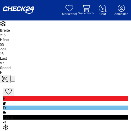
Warenkorb
Merkzettel
Chat
Anmelden
Breite
215
Höhe
55
Zoll
16
Last
97
Speed
H
E
D
72db