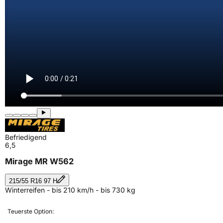
Befriedigend
6,5
Mirage MR W562
215/55 R16 97 H
Winterreifen - bis 210 km/h - bis 730 kg
Teuerste Option: