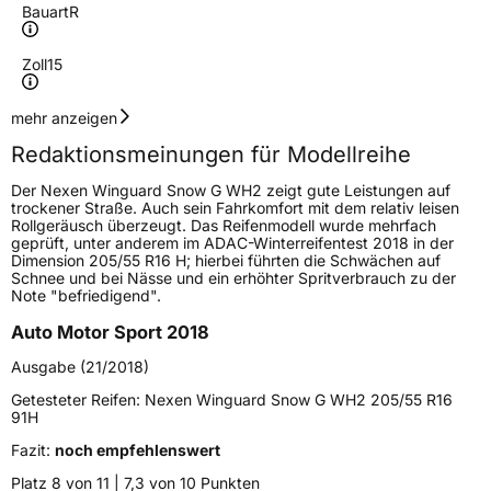
Bauart
R
Zoll
15
Geschwindigkeitsindex
H
mehr anzeigen
Redaktionsmeinungen für Modellreihe
Höchstgeschwindigkeit
210 km/h
Der Nexen Winguard Snow G WH2 zeigt gute Leistungen auf
Lastindex
85
trockener Straße. Auch sein Fahrkomfort mit dem relativ leisen
Rollgeräusch überzeugt. Das Reifenmodell wurde mehrfach
geprüft, unter anderem im ADAC-Winterreifentest 2018 in der
Höchstlast
515 kg
Dimension 205/55 R16 H; hierbei führten die Schwächen auf
Schnee und bei Nässe und ein erhöhter Spritverbrauch zu der
Gewicht (in kg)
8,174 kg
Note "befriedigend".
Auto Motor Sport 2018
Generelle Merkmale
Ausgabe (21/2018)
Fahrzeugtyp
PKW
Getesteter Reifen:
Nexen Winguard Snow G WH2 205/55 R16
Verwendung
Winterreifen
91H
Modellname
Winguard Snow G WH2
Fazit:
noch empfehlenswert
Fahrzeugart
PKW & SUV
Platz 8 von 11 | 7,3 von 10 Punkten