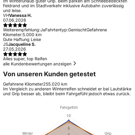
Im Winterurlaub guter Grip. Beim parken am Schneebedeckten
Feldrand und im Stadtverkehr inklusive Autobahn zuverlässig
und leise.
VH
Vanessa H.
07.06.2026
Weiterempfehlung:
Ja
Fahrtentyp:
Gemischt
Gefahrene
Kilometer:
5.000 km
Gute Haftung Leise
JS
Jacqueline S.
27.05.2026
Alles super, top Reifen
alle Kundenbewertungen anzeigen
Von unseren Kunden getestet
Gefahrene Kilometer
255.020 km
Im Vergleich zu anderen Winterreifen schneidet er bei Lautstärke
und Grip besser ab, bleibt beim Fahrgefühl jedoch etwas zurück.