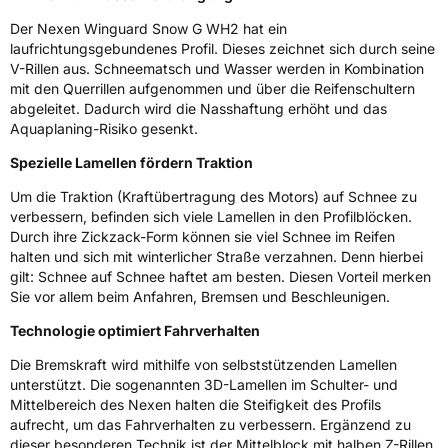
Der Nexen Winguard Snow G WH2 hat ein
3PMSF / Schneeflockensymbol / Alpine-Symbol
Ja
laufrichtungsgebundenes Profil. Dieses zeichnet sich durch seine
V-Rillen aus. Schneematsch und Wasser werden in Kombination
Eisgrip
Nein
mit den Querrillen aufgenommen und über die Reifenschultern
abgeleitet. Dadurch wird die Nasshaftung erhöht und das
EPREL ID
430226
Aquaplaning-Risiko gesenkt.
Allgemeine Produktsicherheit (GPSR)
Spezielle Lamellen fördern Traktion
Herstellerkontakt
NEXEN TIRE EUROPE s.r.o., Lise-Meitner-
Um die Traktion (Kraftübertragung des Motors) auf Schnee zu
Strasse 1 65779 Kelkheim Deutschland,
verbessern, befinden sich viele Lamellen in den Profilblöcken.
marketing.nte@nexentire.com
Durch ihre Zickzack-Form können sie viel Schnee im Reifen
halten und sich mit winterlicher Straße verzahnen. Denn hierbei
gilt: Schnee auf Schnee haftet am besten. Diesen Vorteil merken
Sie vor allem beim Anfahren, Bremsen und Beschleunigen.
Technologie optimiert Fahrverhalten
Die Bremskraft wird mithilfe von selbststützenden Lamellen
unterstützt. Die sogenannten 3D-Lamellen im Schulter- und
Mittelbereich des Nexen halten die Steifigkeit des Profils
aufrecht, um das Fahrverhalten zu verbessern. Ergänzend zu
dieser besonderen Technik ist der Mittelblock mit halben Z-Rillen