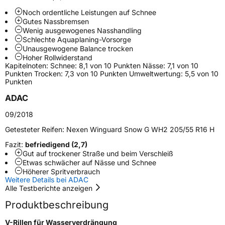
Noch ordentliche Leistungen auf Schnee
Gutes Nassbremsen
Weitere Eigenschaften
Wenig ausgewogenes Nasshandling
Schlechte Aquaplaning-Vorsorge
Schlauchtyp
TL
Unausgewogene Balance trocken
Hoher Rollwiderstand
Kapitelnoten: Schnee: 8,1 von 10 Punkten Nässe: 7,1 von 10
Zustand
Neureifen
Punkten Trocken: 7,3 von 10 Punkten Umweltwertung: 5,5 von 10
Punkten
M+S
Ja
ADAC
EU Label
09/2018
Getesteter Reifen:
Nexen Winguard Snow G WH2 205/55 R16 H
Effizienz
D
Fazit:
befriedigend (2,7)
Gut auf trockener Straße und beim Verschleiß
Nasshaftung
B
Etwas schwächer auf Nässe und Schnee
Höherer Spritverbrauch
Weitere Details bei ADAC
Rollgeräusch (Klasse)
B
Alle Testberichte anzeigen
Produktbeschreibung
Rollgeräusch (dB)
70
Fahrzeugklasse
C1
V-Rillen für Wasserverdrängung