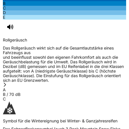
B
C
D
E
Rollgeräusch
Das Rollgeräusch wirkt sich auf die Gesamtlautstärke eines
Fahrzeugs aus
und beeinflusst sowohl den eigenen Fahrkomfort als auch die
Geräuschbelastung für die Umwelt. Das Rollgeräusch wird in
Dezibel (dB) gemessen und im EU Reifenlabel in die drei Klassen
aufgeteilt: von A (niedrigste Geräuschklasse) bis C (höchste
Geräuschklasse). Die Einstufung für das Rollgeräusch orientiert
sich an EU Grenzwerten.
A
B
/
70
dB
C
Symbol für die Wintereignung bei Winter- & Ganzjahresreifen
Das Schneeflockensymbol (auch 3 Peak Mountain Snow Flake