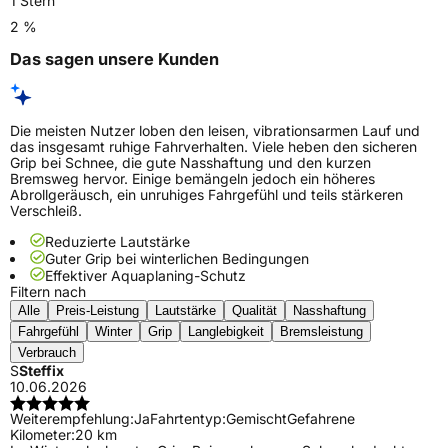
1 Stern
2 %
Das sagen unsere Kunden
Die meisten Nutzer loben den leisen, vibrationsarmen Lauf und
das insgesamt ruhige Fahrverhalten. Viele heben den sicheren
Grip bei Schnee, die gute Nasshaftung und den kurzen
Bremsweg hervor. Einige bemängeln jedoch ein höheres
Abrollgeräusch, ein unruhiges Fahrgefühl und teils stärkeren
Verschleiß.
Reduzierte Lautstärke
Guter Grip bei winterlichen Bedingungen
Effektiver Aquaplaning-Schutz
Filtern nach
Alle
Preis-Leistung
Lautstärke
Qualität
Nasshaftung
Fahrgefühl
Winter
Grip
Langlebigkeit
Bremsleistung
Verbrauch
S
Steffix
10.06.2026
Weiterempfehlung:
Ja
Fahrtentyp:
Gemischt
Gefahrene
Kilometer:
20 km