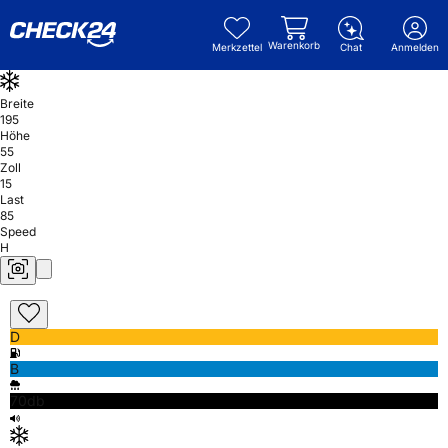
Warenkorb
Merkzettel
Chat
Anmelden
Breite
195
Höhe
55
Zoll
15
Last
85
Speed
H
D
B
70db