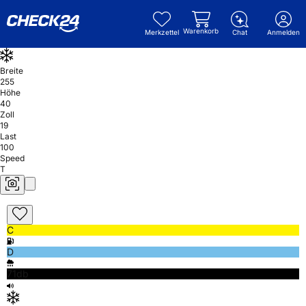
Warenkorb
Merkzettel
Chat
Anmelden
Breite
255
Höhe
40
Zoll
19
Last
100
Speed
T
C
D
71db