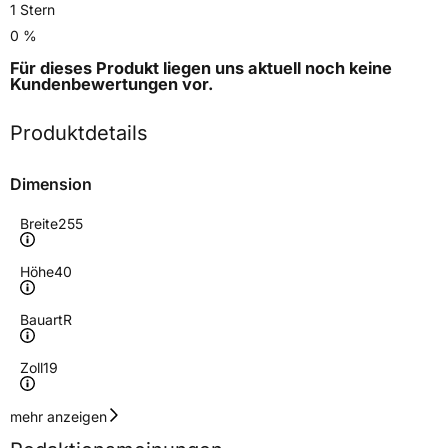
1 Stern
0 %
Für dieses Produkt liegen uns aktuell noch keine
Kundenbewertungen
vor.
Produktdetails
Dimension
Breite
255
Höhe
40
Bauart
R
Zoll
19
Geschwindigkeitsindex
T
mehr anzeigen