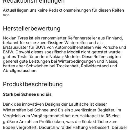
Redaktionsmeinungen
Höchstgeschwindigkeit
190 km/h
Aktuell liegen uns keine Redaktionsmeinungen für diesen Reifen
Lastindex
100
vor.
Höchstlast
800 kg
Herstellerbewertung
Gewicht (in kg)
13 kg
Nokian Tyres ist ein renommierter Reifenhersteller aus Finnland,
bekannt für seine zuverlässigen Winterreifen und als
Erstausrüster für SUVs von Automobilherstellern wie Porsche und
Generelle Merkmale
BMW. Obwohl dieses spezifische Modell nicht getestet wurde,
gibt es Tests für andere Nokian-Modelle. Diese Reifen zeigten
Fahrzeugtyp
PKW
generell gute Leistungen bei Winterbedingungen und Nässe,
hatten aber Schwächen bei Trockenheit, Rollwiderstand und
Verwendung
Winterreifen
Abrollgeräuschen.
Modellname
Hakkapeliitta R5
Produktbeschreibung
Fahrzeugart
PKW & SUV
Stark bei Schnee und Eis
Weitere Eigenschaften
Dank des innovativen Designs der Lauffläche ist dieser
Winterreifen bei Schnee und Eis ein zuverlässiger Begleiter. Im
Schlauchtyp
TL
Vergleich zum Vorgängermodell hat der Hakkapeliitta R5 eine
größere Anzahl an Profilblöcken, was die Kontaktfläche zum
Boden vergrößert. Dadurch wird die Haftung verbessert. Darüber
Zustand
Neureifen