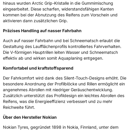
hinaus wurden Arctic Grip-Kristalle in die Gummimischung
eingearbeitet. Diese scharfen, widerstandsfähigen Kanten
M+S
Ja
kommen bei der Abnutzung des Reifens zum Vorschein und
aktivieren dann zusätzlichen Grip.
Verstärkt
XL
Präzises Handling auf nasser Fahrbahn
Felgenschutz
MFS
Auch auf nasser Fahrbahn und bei Schneematsch erlaubt die
Gestaltung des Laufflächenprofils kontrolliertes Fahrverhalten.
EU Label
Die V-förmigen Hauptrillen leiten Wasser und Schneematsch
effektiv ab und wirken somit Aquaplaning entgegen.
Effizienz
C
Komfortabel und kraftstoffsparend
Der Fahrkomfort wird dank des Silent-Touch-Designs erhöht. Die
Nasshaftung
D
besondere Anordnung der Profilblöcke und Rillen ermöglicht ein
angenehmes Abrollen mit niedriger Geräuschentwicklung.
Rollgeräusch (Klasse)
B
Zusätzlich unterstützt das Profildesign ein leichtes Abrollen des
Reifens, was die Energieeffizienz verbessert und zu mehr
Rollgeräusch (dB)
71
Reichweite führt.
Fahrzeugklasse
C1
Über den Hersteller Nokian
Nokian Tyres, gegründet 1898 in Nokia, Finnland, unter dem
3PMSF / Schneeflockensymbol / Alpine-Symbol
Ja