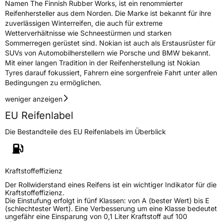
Namen The Finnish Rubber Works, ist ein renommierter
Reifenhersteller aus dem Norden. Die Marke ist bekannt für ihre
EPREL ID
511661
zuverlässigen Winterreifen, die auch für extreme
Wetterverhältnisse wie Schneestürmen und starken
Allgemeine Produktsicherheit (GPSR)
Sommerregen gerüstet sind. Nokian ist auch als Erstausrüster für
SUVs von Automobilherstellern wie Porsche und BMW bekannt.
Herstellerkontakt
Nokian Tyres plc, Pirkkalaistie 7 37100 Nokia
Mit einer langen Tradition in der Reifenherstellung ist Nokian
Finnland, info@nokiantyres.com
Tyres darauf fokussiert, Fahrern eine sorgenfreie Fahrt unter allen
Bedingungen zu ermöglichen.
weniger anzeigen
EU Reifenlabel
Die Bestandteile des EU Reifenlabels im Überblick
Kraftstoffeffizienz
Der Rollwiderstand eines Reifens ist ein wichtiger Indikator für die
Kraftstoffeffizienz.
Die Einstufung erfolgt in fünf Klassen: von A (bester Wert) bis E
(schlechtester Wert). Eine Verbesserung um eine Klasse bedeutet
ungefähr eine Einsparung von 0,1 Liter Kraftstoff auf 100