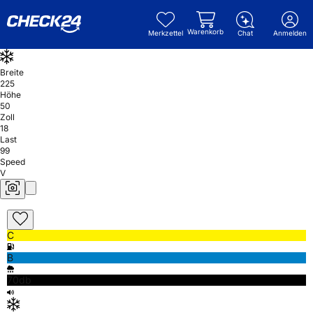
Warenkorb
Merkzettel
Chat
Anmelden
Breite
225
Höhe
50
Zoll
18
Last
99
Speed
V
C
B
70db