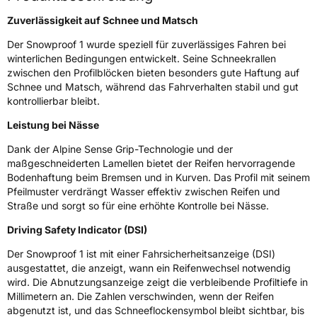
Weitere Eigenschaften
Zuverlässigkeit auf Schnee und Matsch
Der Snowproof 1 wurde speziell für zuverlässiges Fahren bei
Schlauchtyp
TL
winterlichen Bedingungen entwickelt. Seine Schneekrallen
zwischen den Profilblöcken bieten besonders gute Haftung auf
Zustand
Neureifen
Schnee und Matsch, während das Fahrverhalten stabil und gut
kontrollierbar bleibt.
M+S
Ja
Leistung bei Nässe
Verstärkt
XL
Dank der Alpine Sense Grip-Technologie und der
maßgeschneiderten Lamellen bietet der Reifen hervorragende
Bodenhaftung beim Bremsen und in Kurven. Das Profil mit seinem
EU Label
Pfeilmuster verdrängt Wasser effektiv zwischen Reifen und
Straße und sorgt so für eine erhöhte Kontrolle bei Nässe.
Effizienz
C
Driving Safety Indicator (DSI)
Nasshaftung
B
Der Snowproof 1 ist mit einer Fahrsicherheitsanzeige (DSI)
ausgestattet, die anzeigt, wann ein Reifenwechsel notwendig
Rollgeräusch (Klasse)
B
wird. Die Abnutzungsanzeige zeigt die verbleibende Profiltiefe in
Millimetern an. Die Zahlen verschwinden, wenn der Reifen
Rollgeräusch (dB)
70
abgenutzt ist, und das Schneeflockensymbol bleibt sichtbar, bis