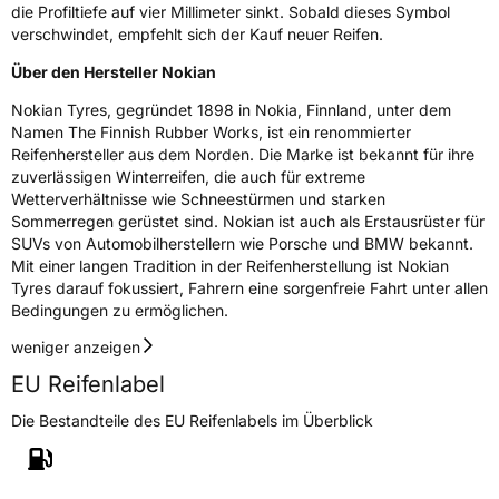
die Profiltiefe auf vier Millimeter sinkt. Sobald dieses Symbol
Fahrzeugklasse
C1
verschwindet, empfehlt sich der Kauf neuer Reifen.
Über den Hersteller Nokian
3PMSF / Schneeflockensymbol / Alpine-Symbol
Ja
Nokian Tyres, gegründet 1898 in Nokia, Finnland, unter dem
EPREL ID
1452077
Namen The Finnish Rubber Works, ist ein renommierter
Reifenhersteller aus dem Norden. Die Marke ist bekannt für ihre
Allgemeine Produktsicherheit (GPSR)
zuverlässigen Winterreifen, die auch für extreme
Wetterverhältnisse wie Schneestürmen und starken
Herstellerkontakt
Nokian Tyres plc, Pirkkalaistie 7 37100 Nokia
Sommerregen gerüstet sind. Nokian ist auch als Erstausrüster für
Finnland, info@nokiantyres.com
SUVs von Automobilherstellern wie Porsche und BMW bekannt.
Mit einer langen Tradition in der Reifenherstellung ist Nokian
Tyres darauf fokussiert, Fahrern eine sorgenfreie Fahrt unter allen
Bedingungen zu ermöglichen.
weniger anzeigen
EU Reifenlabel
Die Bestandteile des EU Reifenlabels im Überblick