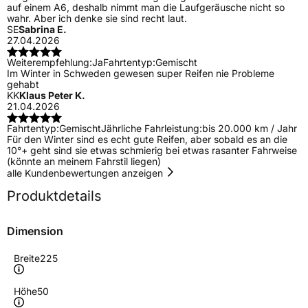
auf einem A6, deshalb nimmt man die Laufgeräusche nicht so
wahr. Aber ich denke sie sind recht laut.
SE
Sabrina E.
27.04.2026
Weiterempfehlung:
Ja
Fahrtentyp:
Gemischt
Im Winter in Schweden gewesen super Reifen nie Probleme
gehabt
KK
Klaus Peter K.
21.04.2026
Fahrtentyp:
Gemischt
Jährliche Fahrleistung:
bis 20.000 km / Jahr
Für den Winter sind es echt gute Reifen, aber sobald es an die
10°+ geht sind sie etwas schmierig bei etwas rasanter Fahrweise
(könnte an meinem Fahrstil liegen)
alle Kundenbewertungen anzeigen
Produktdetails
Dimension
Breite
225
Höhe
50