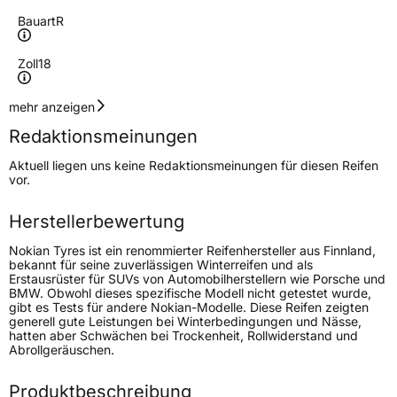
Bauart
R
Zoll
18
Geschwindigkeitsindex
V
mehr anzeigen
Redaktionsmeinungen
Höchstgeschwindigkeit
240 km/h
Aktuell liegen uns keine Redaktionsmeinungen für diesen Reifen
Lastindex
99
vor.
Höchstlast
775 kg
Herstellerbewertung
Nokian Tyres ist ein renommierter Reifenhersteller aus Finnland,
Generelle Merkmale
bekannt für seine zuverlässigen Winterreifen und als
Erstausrüster für SUVs von Automobilherstellern wie Porsche und
Fahrzeugtyp
PKW
BMW. Obwohl dieses spezifische Modell nicht getestet wurde,
gibt es Tests für andere Nokian-Modelle. Diese Reifen zeigten
Verwendung
Winterreifen
generell gute Leistungen bei Winterbedingungen und Nässe,
hatten aber Schwächen bei Trockenheit, Rollwiderstand und
Modellname
Snowproof 1
Abrollgeräuschen.
Fahrzeugart
PKW & SUV
Produktbeschreibung