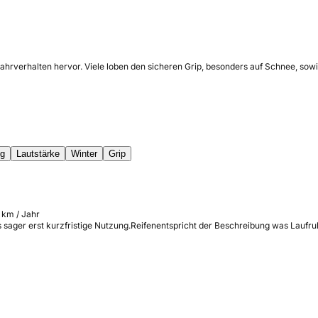
 Fahrverhalten hervor. Viele loben den sicheren Grip, besonders auf Schnee, 
ng
Lautstärke
Winter
Grip
 km / Jahr
ts sager erst kurzfristige Nutzung.Reifenentspricht der Beschreibung was Laufruh