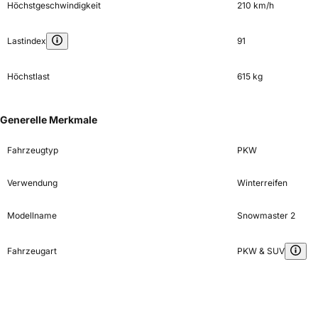
Höchstgeschwindigkeit
210 km/h
Lastindex
91
Höchstlast
615 kg
Generelle Merkmale
Fahrzeugtyp
PKW
Verwendung
Winterreifen
Modellname
Snowmaster 2
Fahrzeugart
PKW & SUV