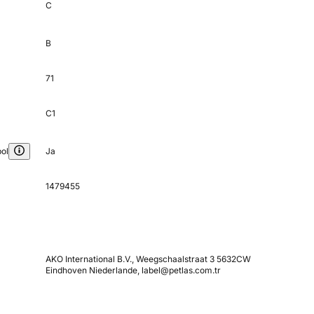
C
B
71
C1
ol
Ja
1479455
AKO International B.V., Weegschaalstraat 3 5632CW
Eindhoven Niederlande, label@petlas.com.tr