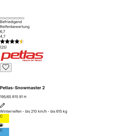
Befriedigend
Reifenbewertung
6,7
4,7
(25)
Petlas-Snowmaster 2
195/65 R15 91 H
Winterreifen - bis 210 km/h - bis 615 kg
C
C