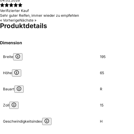
04.02.2026
Verifizierter Kauf
Sehr guter Reifen, immer wieder zu empfehlen
« Vorherige
Nächste »
Produktdetails
Dimension
Breite
195
Höhe
65
Bauart
R
Zoll
15
Geschwindigkeitsindex
H