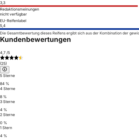
3,3
Redaktionsmeinungen
nicht verfügbar
EU-Reifenlabel
5,4
Die Gesamtbewertung dieses Reifens ergibt sich aus der Kombination der gewi
Kundenbewertungen
4,7
/5
(25)
5 Sterne
84 %
4 Sterne
8 %
3 Sterne
4 %
2 Sterne
0 %
1 Stern
4 %