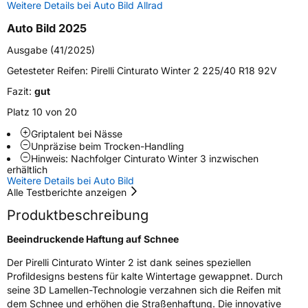
Schlauchtyp
TL
Weitere Details bei Auto Bild Allrad
Auto Bild 2025
Zustand
Neureifen
Ausgabe (41/2025)
M+S
Ja
Getesteter Reifen:
Pirelli Cinturato Winter 2 225/40 R18 92V
Verstärkt
XL
Fazit:
gut
Platz 10 von 20
Felgenschutz
FP
Griptalent bei Nässe
Unpräzise beim Trocken-Handling
Hinweis: Nachfolger Cinturato Winter 3 inzwischen
EU Label
erhältlich
Weitere Details bei Auto Bild
Effizienz
B
Alle Testberichte anzeigen
Produktbeschreibung
Nasshaftung
B
Beeindruckende Haftung auf Schnee
Rollgeräusch (Klasse)
B
Der Pirelli Cinturato Winter 2 ist dank seines speziellen
Profildesigns bestens für kalte Wintertage gewappnet. Durch
Rollgeräusch (dB)
71
seine 3D Lamellen-Technologie verzahnen sich die Reifen mit
dem Schnee und erhöhen die Straßenhaftung. Die innovative