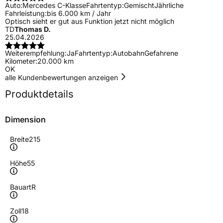
Auto:
Mercedes C-Klasse
Fahrtentyp:
Gemischt
Jährliche
Fahrleistung:
bis 6.000 km / Jahr
Optisch sieht er gut aus Funktion jetzt nicht möglich
TD
Thomas D.
25.04.2026
Weiterempfehlung:
Ja
Fahrtentyp:
Autobahn
Gefahrene
Kilometer:
20.000 km
OK
alle Kundenbewertungen anzeigen
Produktdetails
Dimension
Breite
215
Höhe
55
Bauart
R
Zoll
18