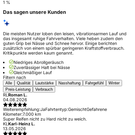
1 %
Das sagen unsere Kunden
Die meisten Nutzer loben den leisen, vibrationsarmen Lauf und
das insgesamt ruhige Fahrverhalten. Viele heben zudem den
guten Grip bei Nässe und Schnee hervor. Einige berichten
zusätzlich von einem spürbar geringeren Kraftstoffverbrauch.
Kritikpunkte werden kaum genannt.
Niedriges Abrollgeräusch
Zuverlässiger Halt bei Nässe
Gleichmäßiger Lauf
Filtern nach
Alle
Qualität
Lautstärke
Nasshaftung
Fahrgefühl
Winter
Preis-Leistung
Verbrauch
RL
Roman L.
04.08.2026
Weiterempfehlung:
Ja
Fahrtentyp:
Gemischt
Gefahrene
Kilometer:
7.000 km
Super Reifen nicht zu Hard nicht zu weich.
KL
Karl-Heinz L.
13.05.2026