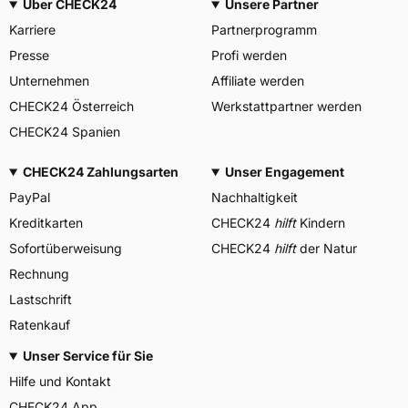
Über CHECK24
Unsere Partner
Karriere
Partnerprogramm
Presse
Profi werden
Unternehmen
Affiliate werden
CHECK24 Österreich
Werkstattpartner werden
CHECK24 Spanien
CHECK24 Zahlungsarten
Unser Engagement
PayPal
Nachhaltigkeit
Kreditkarten
CHECK24
hilft
Kindern
Sofortüberweisung
CHECK24
hilft
der Natur
Rechnung
Lastschrift
Ratenkauf
Unser Service für Sie
Hilfe und Kontakt
CHECK24 App