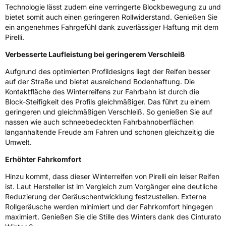
Fahrzeugklasse
C1
Technologie lässt zudem eine verringerte Blockbewegung zu und
bietet somit auch einen geringeren Rollwiderstand. Genießen Sie
3PMSF / Schneeflockensymbol / Alpine-Symbol
Ja
ein angenehmes Fahrgefühl dank zuverlässiger Haftung mit dem
Pirelli.
Eisgrip
Nein
Verbesserte Laufleistung bei geringerem Verschleiß
EPREL ID
596784
Aufgrund des optimierten Profildesigns liegt der Reifen besser
auf der Straße und bietet ausreichend Bodenhaftung. Die
Allgemeine Produktsicherheit (GPSR)
Kontaktfläche des Winterreifens zur Fahrbahn ist durch die
Block-Steifigkeit des Profils gleichmäßiger. Das führt zu einem
Herstellerkontakt
PIRELLI TYRE SPA, Viale Piero e Alberto
geringeren und gleichmäßigen Verschleiß. So genießen Sie auf
Pirelli 25 20126 Milano Italien,
www.pirelli.com,
nassen wie auch schneebedeckten Fahrbahnoberflächen
consumer.support@pirelli.com
langanhaltende Freude am Fahren und schonen gleichzeitig die
Umwelt.
Erhöhter Fahrkomfort
Hinzu kommt, dass dieser Winterreifen von Pirelli ein leiser Reifen
ist. Laut Hersteller ist im Vergleich zum Vorgänger eine deutliche
Reduzierung der Geräuschentwicklung festzustellen. Externe
Rollgeräusche werden minimiert und der Fahrkomfort hingegen
maximiert. Genießen Sie die Stille des Winters dank des Cinturato