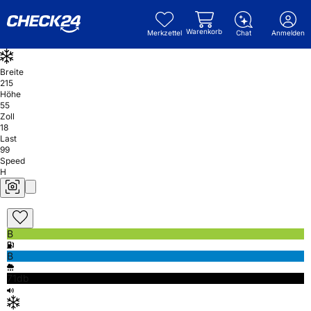
Warenkorb
Merkzettel
Chat
Anmelden
Breite
215
Höhe
55
Zoll
18
Last
99
Speed
H
B
B
71db