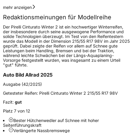
Geschwindigkeitsindex
H
mehr anzeigen
Redaktionsmeinungen für Modellreihe
Höchstgeschwindigkeit
210 km/h
Der Pirelli Cinturato Winter 2 ist ein hochwertiger Winterreifen,
Lastindex
99
der insbesondere durch seine ausgewogene Performance und
solide Technologien überzeugt. Im Test von den Reifentestern
wurde das Modell in der Dimension 215/55 R17 98V im Jahr 2025
Höchstlast
775 kg
geprüft. Dabei zeigte der Reifen vor allem auf Schnee gute
Leistungen beim Handling, Bremsen und bei der Traktion,
Gewicht (in kg)
10,3 kg
während leichte Schwächen bei der Längs-Aquaplaning-
Vorsorge festgestellt wurden, was insgesamt zu einem Urteil
"gut" führte.
Generelle Merkmale
Auto Bild Allrad 2025
Fahrzeugtyp
PKW
Ausgabe (42/2025)
Verwendung
Winterreifen
Getesteter Reifen:
Pirelli Cinturato Winter 2 215/55 R17 98V
Modellname
Cinturato Winter 2
Fazit:
gut
Fahrzeugart
PKW & SUV
Platz 7 von 12
Bester Hütchenwedler auf Schnee mit hoher
Weitere Eigenschaften
Seitenführungskraft
Verlängerte Nassbremswege