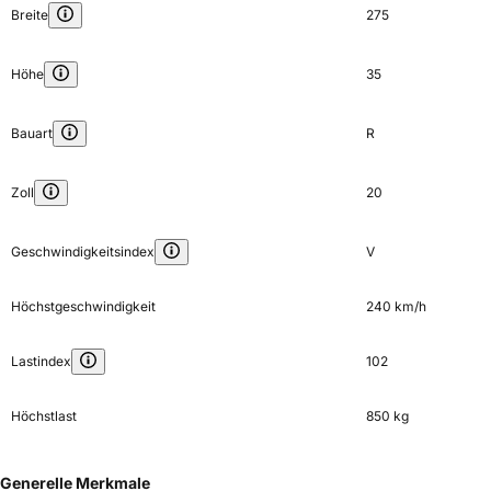
Breite
275
Höhe
35
Bauart
R
Zoll
20
Geschwindigkeitsindex
V
Höchstgeschwindigkeit
240 km/h
Lastindex
102
Höchstlast
850 kg
Generelle Merkmale