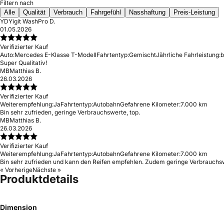
Filtern nach
Alle
Qualität
Verbrauch
Fahrgefühl
Nasshaftung
Preis-Leistung
YD
Yigit WashPro D.
01.05.2026
Verifizierter Kauf
Auto:
Mercedes E-Klasse T-Modell
Fahrtentyp:
Gemischt
Jährliche Fahrleistung:
b
Super Qualitativ!
MB
Matthias B.
26.03.2026
Verifizierter Kauf
Weiterempfehlung:
Ja
Fahrtentyp:
Autobahn
Gefahrene Kilometer:
7.000 km
Bin sehr zufrieden, geringe Verbrauchswerte, top.
MB
Matthias B.
26.03.2026
Verifizierter Kauf
Weiterempfehlung:
Ja
Fahrtentyp:
Autobahn
Gefahrene Kilometer:
7.000 km
Bin sehr zufrieden und kann den Reifen empfehlen. Zudem geringe Verbrauchs
« Vorherige
Nächste »
Produktdetails
Dimension