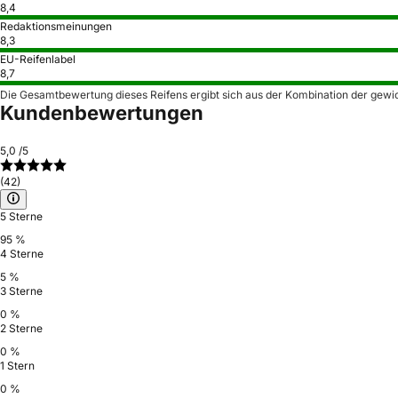
8,4
Redaktionsmeinungen
8,3
EU-Reifenlabel
8,7
Die Gesamtbewertung dieses Reifens ergibt sich aus der Kombination der gewi
Kundenbewertungen
5,0
/5
(42)
5 Sterne
95 %
4 Sterne
5 %
3 Sterne
0 %
2 Sterne
0 %
1 Stern
0 %