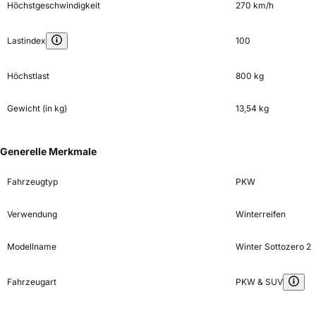
Höchstgeschwindigkeit
270 km/h
Lastindex
100
Höchstlast
800 kg
Gewicht (in kg)
13,54 kg
Generelle Merkmale
Fahrzeugtyp
PKW
Verwendung
Winterreifen
Modellname
Winter Sottozero 2
Fahrzeugart
PKW & SUV