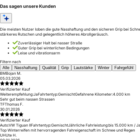
Das sagen unsere Kunden
Die meisten Nutzer loben die gute Nasshaftung und den sicheren Grip bei Schne
stärkeres Rutschen und gelegentlich höheres Abrollgeräusch.
Zuverlässiger Halt bei nasser Straße
Guter Grip bei winterlichen Bedingungen
Leise und vibrationsarm
Filtern nach
Alle
Nasshaftung
Qualität
Grip
Lautstärke
Winter
Fahrgefühl
BM
Bojan M.
05.03.2026
Verifizierter Kauf
Weiterempfehlung:
Ja
Fahrtentyp:
Gemischt
Gefahrene Kilometer:
4.000 km
Sehr gut beim nassen Strassen
TF
Thomas F.
30.01.2026
Verifizierter Kauf
Auto:
VW Tiguan II
Fahrtentyp:
Gemischt
Jährliche Fahrleistung:
bis 15.000 km / J
Top Winterreifen mit hervorragenden Fahreigenschaft im Schnee und Regen
UH
Ute H.