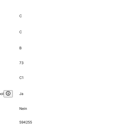
C
C
B
73
C1
ol
Ja
Nein
594255