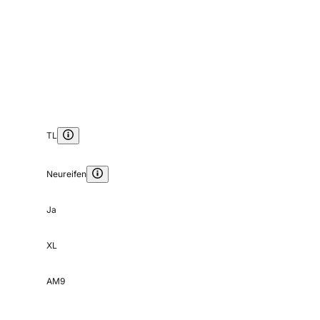
TL
Neureifen
Ja
XL
AM9