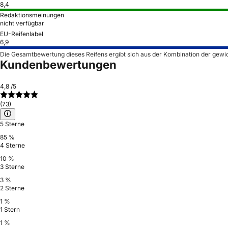
8,4
Redaktionsmeinungen
nicht verfügbar
EU-Reifenlabel
6,9
Die Gesamtbewertung dieses Reifens ergibt sich aus der Kombination der gewi
Kundenbewertungen
4,8
/5
(73)
5 Sterne
85 %
4 Sterne
10 %
3 Sterne
3 %
2 Sterne
1 %
1 Stern
1 %