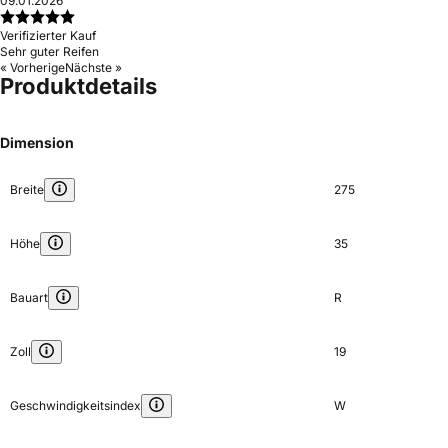
09.01.2026
Verifizierter Kauf
Sehr guter Reifen
« Vorherige
Nächste »
Produktdetails
Dimension
Breite
275
Höhe
35
Bauart
R
Zoll
19
Geschwindigkeitsindex
W