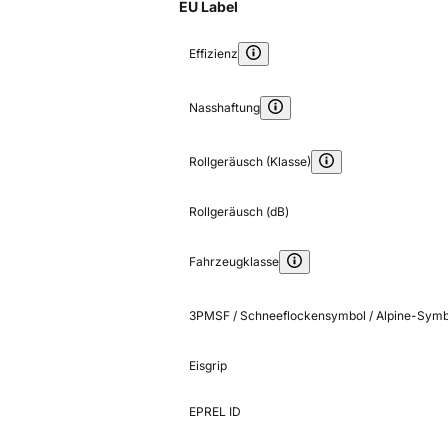
EU Label
Effizienz
Nasshaftung
Rollgeräusch (Klasse)
Rollgeräusch (dB)
Fahrzeugklasse
3PMSF / Schneeflockensymbol / Alpine-Symb
Eisgrip
EPREL ID