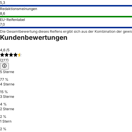
5,3
Redaktionsmeinungen
8,6
EU-Reifenlabel
7,0
Die Gesamtbewertung dieses Reifens ergibt sich aus der Kombination der gewi
Kundenbewertungen
4,6
/5
(277)
5 Sterne
77 %
4 Sterne
15 %
3 Sterne
4 %
2 Sterne
2 %
1 Stern
2 %