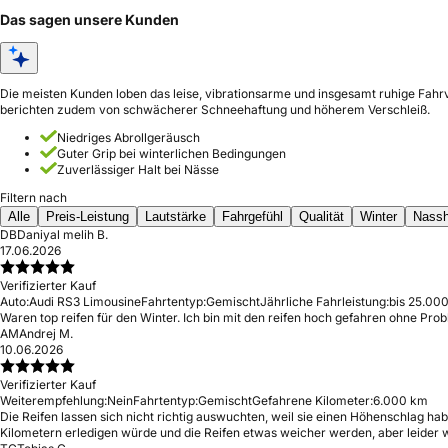
Das sagen unsere Kunden
Die meisten Kunden loben das leise, vibrationsarme und insgesamt ruhige Fahrv
berichten zudem von schwächerer Schneehaftung und höherem Verschleiß.
Niedriges Abrollgeräusch
Guter Grip bei winterlichen Bedingungen
Zuverlässiger Halt bei Nässe
Filtern nach
Alle
Preis-Leistung
Lautstärke
Fahrgefühl
Qualität
Winter
Nassh
DB
Daniyal melih B.
17.06.2026
Verifizierter Kauf
Auto:
Audi RS3 Limousine
Fahrtentyp:
Gemischt
Jährliche Fahrleistung:
bis 25.000
Waren top reifen für den Winter. Ich bin mit den reifen hoch gefahren ohne Pro
AM
Andrej M.
10.06.2026
Verifizierter Kauf
Weiterempfehlung:
Nein
Fahrtentyp:
Gemischt
Gefahrene Kilometer:
6.000 km
Die Reifen lassen sich nicht richtig auswuchten, weil sie einen Höhenschlag h
Kilometern erledigen würde und die Reifen etwas weicher werden, aber leider wa