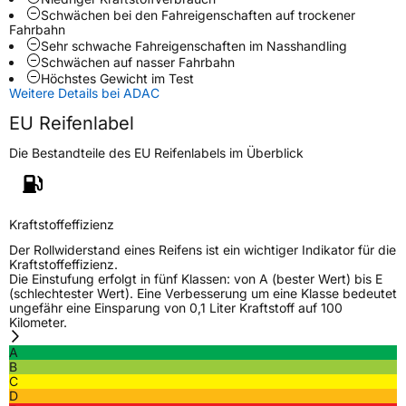
Zustand
Neureifen
Schwächen bei den Fahreigenschaften auf trockener
Fahrbahn
Sehr schwache Fahreigenschaften im Nasshandling
M+S
Ja
Schwächen auf nasser Fahrbahn
Höchstes Gewicht im Test
EU Label
Weitere Details bei ADAC
EU Reifenlabel
Effizienz
C
Die Bestandteile des EU Reifenlabels im Überblick
Nasshaftung
B
Rollgeräusch (Klasse)
B
Kraftstoffeffizienz
Der Rollwiderstand eines Reifens ist ein wichtiger Indikator für die
Rollgeräusch (dB)
71
Kraftstoffeffizienz.
Die Einstufung erfolgt in fünf Klassen: von A (bester Wert) bis E
Fahrzeugklasse
C1
(schlechtester Wert). Eine Verbesserung um eine Klasse bedeutet
ungefähr eine Einsparung von 0,1 Liter Kraftstoff auf 100
Kilometer.
3PMSF / Schneeflockensymbol / Alpine-Symbol
Ja
A
B
EPREL ID
2050933
C
D