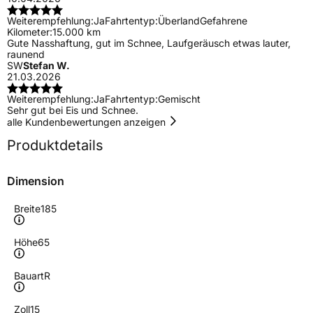
Weiterempfehlung:
Ja
Fahrtentyp:
Überland
Gefahrene
Kilometer:
15.000 km
Gute Nasshaftung, gut im Schnee, Laufgeräusch etwas lauter,
raunend
SW
Stefan W.
21.03.2026
Weiterempfehlung:
Ja
Fahrtentyp:
Gemischt
Sehr gut bei Eis und Schnee.
alle Kundenbewertungen anzeigen
Produktdetails
Dimension
Breite
185
Höhe
65
Bauart
R
Zoll
15