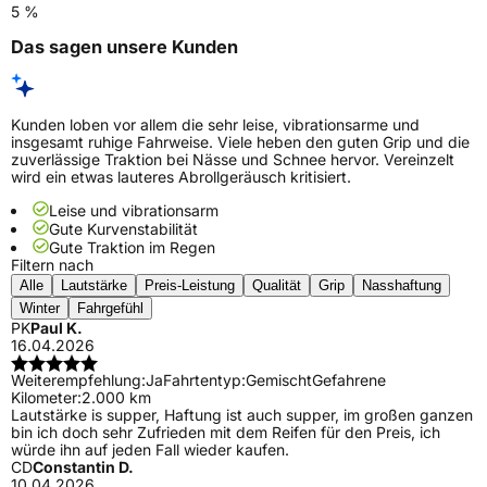
5 %
Das sagen unsere Kunden
Kunden loben vor allem die sehr leise, vibrationsarme und
insgesamt ruhige Fahrweise. Viele heben den guten Grip und die
zuverlässige Traktion bei Nässe und Schnee hervor. Vereinzelt
wird ein etwas lauteres Abrollgeräusch kritisiert.
Leise und vibrationsarm
Gute Kurvenstabilität
Gute Traktion im Regen
Filtern nach
Alle
Lautstärke
Preis-Leistung
Qualität
Grip
Nasshaftung
Winter
Fahrgefühl
PK
Paul K.
16.04.2026
Weiterempfehlung:
Ja
Fahrtentyp:
Gemischt
Gefahrene
Kilometer:
2.000 km
Lautstärke is supper, Haftung ist auch supper, im großen ganzen
bin ich doch sehr Zufrieden mit dem Reifen für den Preis, ich
würde ihn auf jeden Fall wieder kaufen.
CD
Constantin D.
10.04.2026