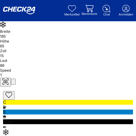
Warenkorb
Merkzettel
Chat
Anmelden
Breite
185
Höhe
65
Zoll
15
Last
88
Speed
T
C
B
71db