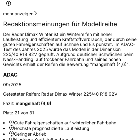
Geschwindigkeitsindex
T
mehr anzeigen
Redaktionsmeinungen für Modellreihe
Lastindex
88
Der Radar Dimax Winter ist ein Winterreifen mit hoher
Laufleistung und effizientem Kraftstoffverbrauch, der durch seine
Höchstlast
560 kg
guten Fahreigenschaften auf Schnee und Eis punktet. Im ADAC-
Test des Jahres 2025 wurde das Modell in der Dimension
225/40 R18 92V geprüft. Aufgrund deutlicher Schwächen beim
Generelle Merkmale
Nass-Handling, auf trockener Fahrbahn und seines hohen
Gewichts erhielt der Reifen die Bewertung "mangelhaft (4,6)".
Fahrzeugtyp
PKW
ADAC
Verwendung
Winterreifen
09/2025
Modellname
Dimax Winter
Getesteter Reifen:
Radar Dimax Winter 225/40 R18 92V
Fahrzeugart
PKW & SUV
Fazit:
mangelhaft (4,6)
Platz 21 von 31
Weitere Eigenschaften
Gute Fahreigenschaften auf winterlicher Fahrbahn
Schlauchtyp
TL
Höchste prognostizierte Laufleistung
Geringer Abrieb
Niedriger Kraftstoffverbrauch