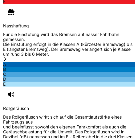
Allgemeine Produktsicherheit (GPSR)
E
Herstellerkontakt
Black Donuts Oy, 4 SHENTON WAY #08-02
SGX CENTRE 2 SINGAPORE 068807,
veneeshpillai@omni-united.com
Nasshaftung
Verantwortliche
Veneesh Pillai, 4 SHENTON WAY #08-02 SGX
Für die Einstufung wird das Bremsen auf nasser Fahrbahn
in der EU
CENTRE 2 SINGAPORE 068807,
gemessen.
veneeshpillai@omni-united.com,
Die Einstufung erfolgt in die Klassen A (kürzester Bremsweg) bis
+6584688270
E (längster Bremsweg). Der Bremsweg verlängert sich je Klasse
um rund 3 bis 6 Meter.
A
B
C
D
E
Rollgeräusch
Das Rollgeräusch wirkt sich auf die Gesamtlautstärke eines
Fahrzeugs aus
und beeinflusst sowohl den eigenen Fahrkomfort als auch die
Geräuschbelastung für die Umwelt. Das Rollgeräusch wird in
Dezibel (dB) gemessen und im EU Reifenlabel in die drei Klassen