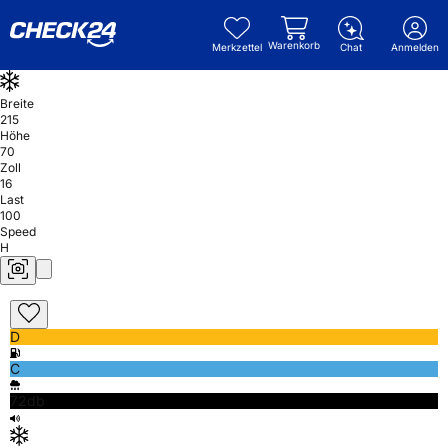
Warenkorb
Merkzettel
Chat
Anmelden
Breite
215
Höhe
70
Zoll
16
Last
100
Speed
H
D
C
72db