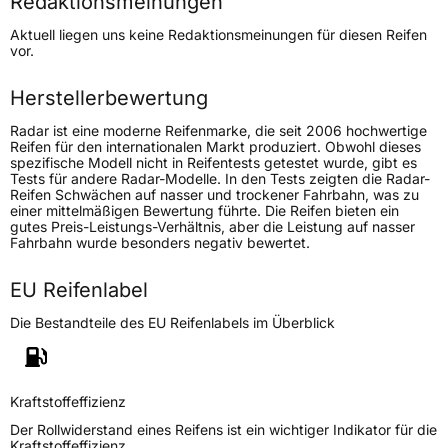
Redaktionsmeinungen
Höchstgeschwindigkeit
210 km/h
Aktuell liegen uns keine Redaktionsmeinungen für diesen Reifen
Lastindex
100
vor.
Höchstlast
800 kg
Herstellerbewertung
Radar ist eine moderne Reifenmarke, die seit 2006 hochwertige
Generelle Merkmale
Reifen für den internationalen Markt produziert. Obwohl dieses
spezifische Modell nicht in Reifentests getestet wurde, gibt es
Fahrzeugtyp
PKW
Tests für andere Radar-Modelle. In den Tests zeigten die Radar-
Reifen Schwächen auf nasser und trockener Fahrbahn, was zu
Verwendung
Winterreifen
einer mittelmäßigen Bewertung führte. Die Reifen bieten ein
gutes Preis-Leistungs-Verhältnis, aber die Leistung auf nasser
Modellname
Dimax Winter Sport
Fahrbahn wurde besonders negativ bewertet.
Fahrzeugart
PKW & SUV
EU Reifenlabel
Weitere Eigenschaften
Die Bestandteile des EU Reifenlabels im Überblick
Schlauchtyp
TL
Kraftstoffeffizienz
Zustand
Neureifen
Der Rollwiderstand eines Reifens ist ein wichtiger Indikator für die
Kraftstoffeffizienz.