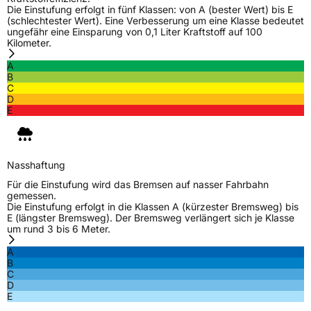
M+S
Ja
Die Einstufung erfolgt in fünf Klassen: von A (bester Wert) bis E
(schlechtester Wert). Eine Verbesserung um eine Klasse bedeutet
ungefähr eine Einsparung von 0,1 Liter Kraftstoff auf 100
EU Label
Kilometer.
Effizienz
D
A
B
C
Nasshaftung
C
D
E
Rollgeräusch (Klasse)
B
Rollgeräusch (dB)
72
Nasshaftung
Für die Einstufung wird das Bremsen auf nasser Fahrbahn
Fahrzeugklasse
C1
gemessen.
Die Einstufung erfolgt in die Klassen A (kürzester Bremsweg) bis
E (längster Bremsweg). Der Bremsweg verlängert sich je Klasse
3PMSF / Schneeflockensymbol / Alpine-Symbol
Ja
um rund 3 bis 6 Meter.
A
Eisgrip
Nein
B
EPREL ID
593924
C
D
E
Allgemeine Produktsicherheit (GPSR)