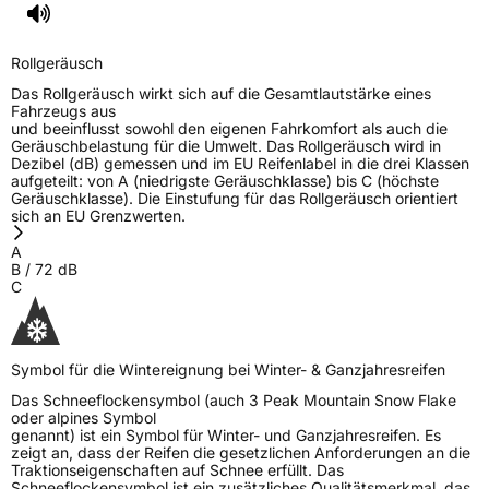
Herstellerkontakt
Black Donuts Oy, 4 SHENTON WAY #08-02
SGX CENTRE 2 SINGAPORE 068807,
Rollgeräusch
veneeshpillai@omni-united.com
Das Rollgeräusch wirkt sich auf die Gesamtlautstärke eines
Verantwortliche
Veneesh Pillai, 4 SHENTON WAY #08-02 SGX
Fahrzeugs aus
in der EU
CENTRE 2 SINGAPORE 068807,
und beeinflusst sowohl den eigenen Fahrkomfort als auch die
veneeshpillai@omni-united.com,
Geräuschbelastung für die Umwelt. Das Rollgeräusch wird in
+6584688270
Dezibel (dB) gemessen und im EU Reifenlabel in die drei Klassen
aufgeteilt: von A (niedrigste Geräuschklasse) bis C (höchste
Geräuschklasse). Die Einstufung für das Rollgeräusch orientiert
sich an EU Grenzwerten.
A
B
/
72
dB
C
Symbol für die Wintereignung bei Winter- & Ganzjahresreifen
Das Schneeflockensymbol (auch 3 Peak Mountain Snow Flake
oder alpines Symbol
genannt) ist ein Symbol für Winter- und Ganzjahresreifen. Es
zeigt an, dass der Reifen die gesetzlichen Anforderungen an die
Traktionseigenschaften auf Schnee erfüllt. Das
Schneeflockensymbol ist ein zusätzliches Qualitätsmerkmal, das