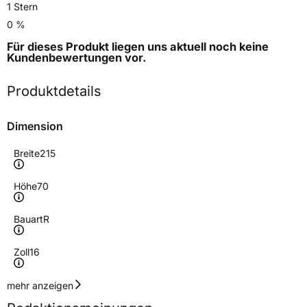
1 Stern
0 %
Für dieses Produkt liegen uns aktuell noch keine
Kundenbewertungen
vor.
Produktdetails
Dimension
Breite
215
Höhe
70
Bauart
R
Zoll
16
Geschwindigkeitsindex
H
mehr anzeigen