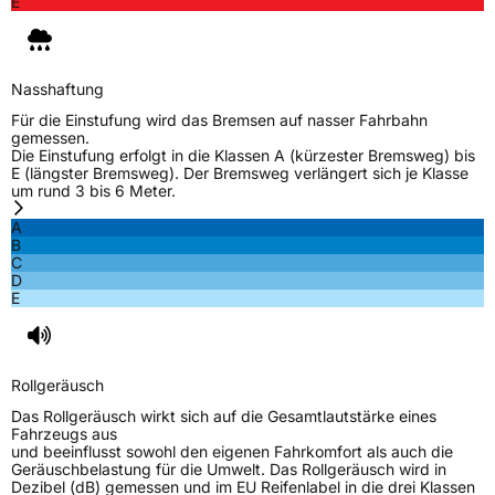
E
EPREL ID
2050951
Allgemeine Produktsicherheit (GPSR)
Nasshaftung
Herstellerkontakt
Black Donuts Oy, 4 SHENTON WAY #08-02
SGX CENTRE 2 SINGAPORE 068807,
Für die Einstufung wird das Bremsen auf nasser Fahrbahn
veneeshpillai@omni-united.com
gemessen.
Die Einstufung erfolgt in die Klassen A (kürzester Bremsweg) bis
Verantwortliche
Veneesh Pillai, 4 SHENTON WAY #08-02 SGX
E (längster Bremsweg). Der Bremsweg verlängert sich je Klasse
in der EU
CENTRE 2 SINGAPORE 068807,
um rund 3 bis 6 Meter.
veneeshpillai@omni-united.com,
+6584688270
A
B
C
D
E
Rollgeräusch
Das Rollgeräusch wirkt sich auf die Gesamtlautstärke eines
Fahrzeugs aus
und beeinflusst sowohl den eigenen Fahrkomfort als auch die
Geräuschbelastung für die Umwelt. Das Rollgeräusch wird in
Dezibel (dB) gemessen und im EU Reifenlabel in die drei Klassen