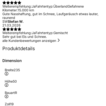
Weiterempfehlung:
Ja
Fahrtentyp:
Überland
Gefahrene
Kilometer:
15.000 km
Gute Nasshaftung, gut im Schnee, Laufgeräusch etwas lauter,
raunend
SW
Stefan W.
21.03.2026
Weiterempfehlung:
Ja
Fahrtentyp:
Gemischt
Sehr gut bei Eis und Schnee.
alle Kundenbewertungen anzeigen
Produktdetails
Dimension
Breite
235
Höhe
50
Bauart
R
Zoll
19