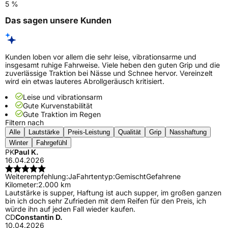
5 %
Das sagen unsere Kunden
Kunden loben vor allem die sehr leise, vibrationsarme und
insgesamt ruhige Fahrweise. Viele heben den guten Grip und die
zuverlässige Traktion bei Nässe und Schnee hervor. Vereinzelt
wird ein etwas lauteres Abrollgeräusch kritisiert.
Leise und vibrationsarm
Gute Kurvenstabilität
Gute Traktion im Regen
Filtern nach
Alle
Lautstärke
Preis-Leistung
Qualität
Grip
Nasshaftung
Winter
Fahrgefühl
PK
Paul K.
16.04.2026
Weiterempfehlung:
Ja
Fahrtentyp:
Gemischt
Gefahrene
Kilometer:
2.000 km
Lautstärke is supper, Haftung ist auch supper, im großen ganzen
bin ich doch sehr Zufrieden mit dem Reifen für den Preis, ich
würde ihn auf jeden Fall wieder kaufen.
CD
Constantin D.
10.04.2026