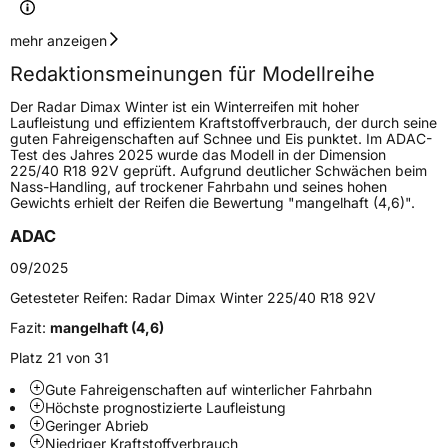
Geschwindigkeitsindex
V
mehr anzeigen
Redaktionsmeinungen für Modellreihe
Lastindex
103
Der Radar Dimax Winter ist ein Winterreifen mit hoher
Laufleistung und effizientem Kraftstoffverbrauch, der durch seine
Höchstlast
875 kg
guten Fahreigenschaften auf Schnee und Eis punktet. Im ADAC-
Test des Jahres 2025 wurde das Modell in der Dimension
225/40 R18 92V geprüft. Aufgrund deutlicher Schwächen beim
Generelle Merkmale
Nass-Handling, auf trockener Fahrbahn und seines hohen
Gewichts erhielt der Reifen die Bewertung "mangelhaft (4,6)".
Fahrzeugtyp
PKW
ADAC
Verwendung
Winterreifen
09/2025
Modellname
Dimax Winter
Getesteter Reifen:
Radar Dimax Winter 225/40 R18 92V
Fahrzeugart
PKW & SUV
Fazit:
mangelhaft (4,6)
Platz 21 von 31
Weitere Eigenschaften
Gute Fahreigenschaften auf winterlicher Fahrbahn
Schlauchtyp
TL
Höchste prognostizierte Laufleistung
Geringer Abrieb
Niedriger Kraftstoffverbrauch