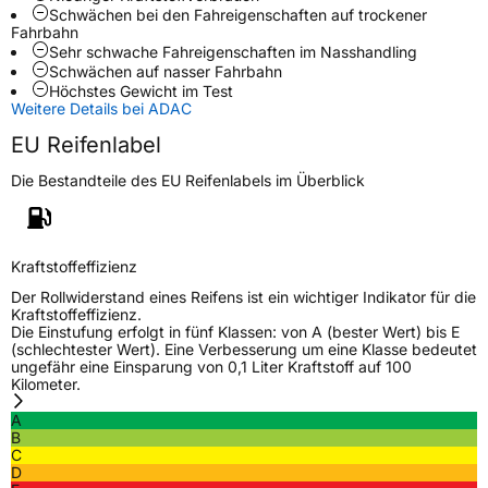
Zustand
Neureifen
Schwächen bei den Fahreigenschaften auf trockener
Fahrbahn
Sehr schwache Fahreigenschaften im Nasshandling
M+S
Ja
Schwächen auf nasser Fahrbahn
Höchstes Gewicht im Test
Verstärkt
XL
Weitere Details bei ADAC
EU Reifenlabel
EU Label
Die Bestandteile des EU Reifenlabels im Überblick
Effizienz
C
Nasshaftung
A
Kraftstoffeffizienz
Der Rollwiderstand eines Reifens ist ein wichtiger Indikator für die
Rollgeräusch (Klasse)
B
Kraftstoffeffizienz.
Die Einstufung erfolgt in fünf Klassen: von A (bester Wert) bis E
(schlechtester Wert). Eine Verbesserung um eine Klasse bedeutet
Rollgeräusch (dB)
72
ungefähr eine Einsparung von 0,1 Liter Kraftstoff auf 100
Kilometer.
Fahrzeugklasse
C1
A
B
3PMSF / Schneeflockensymbol / Alpine-Symbol
Ja
C
D