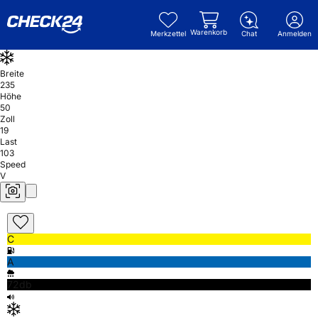
Warenkorb
Merkzettel
Chat
Anmelden
Breite
235
Höhe
50
Zoll
19
Last
103
Speed
V
C
A
72db