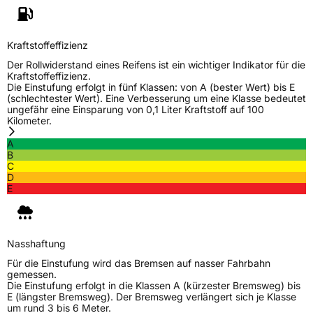
Fahrzeugtyp
PKW
Verwendung
Winterreifen
Kraftstoffeffizienz
Modellname
Icecruiser 2
Der Rollwiderstand eines Reifens ist ein wichtiger Indikator für die
Kraftstoffeffizienz.
Fahrzeugart
PKW & SUV
Die Einstufung erfolgt in fünf Klassen: von A (bester Wert) bis E
(schlechtester Wert). Eine Verbesserung um eine Klasse bedeutet
ungefähr eine Einsparung von 0,1 Liter Kraftstoff auf 100
Kilometer.
Weitere Eigenschaften
A
Schlauchtyp
TL
B
C
D
Zustand
Neureifen
E
M+S
Ja
Verstärkt
XL
Nasshaftung
Für die Einstufung wird das Bremsen auf nasser Fahrbahn
gemessen.
EU Label
Die Einstufung erfolgt in die Klassen A (kürzester Bremsweg) bis
E (längster Bremsweg). Der Bremsweg verlängert sich je Klasse
um rund 3 bis 6 Meter.
Effizienz
C