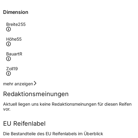
Dimension
Breite
255
Höhe
55
Bauart
R
Zoll
19
Geschwindigkeitsindex
H
mehr anzeigen
Redaktionsmeinungen
Höchstgeschwindigkeit
210 km/h
Aktuell liegen uns keine Redaktionsmeinungen für diesen Reifen
Lastindex
111
vor.
Höchstlast
1090 kg
EU Reifenlabel
Die Bestandteile des EU Reifenlabels im Überblick
Generelle Merkmale