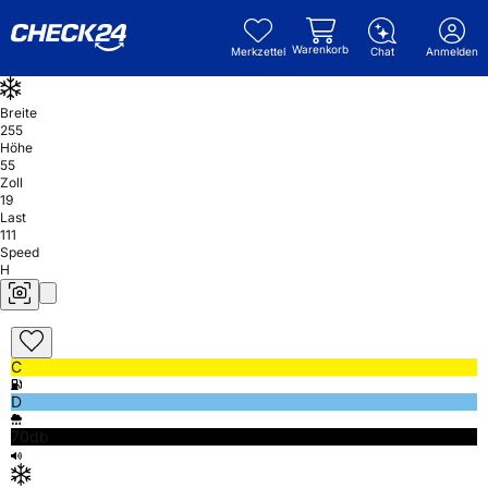
Warenkorb
Merkzettel
Chat
Anmelden
Breite
255
Höhe
55
Zoll
19
Last
111
Speed
H
C
D
70db