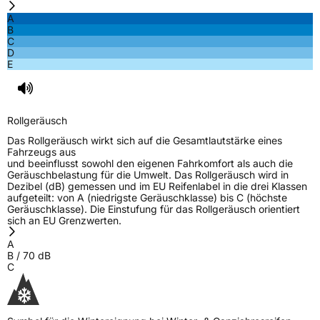
A
B
Nasshaftung
D
C
D
E
Rollgeräusch (Klasse)
B
Rollgeräusch (dB)
70
Rollgeräusch
Fahrzeugklasse
C1
Das Rollgeräusch wirkt sich auf die Gesamtlautstärke eines
Fahrzeugs aus
3PMSF / Schneeflockensymbol / Alpine-Symbol
Ja
und beeinflusst sowohl den eigenen Fahrkomfort als auch die
Geräuschbelastung für die Umwelt. Das Rollgeräusch wird in
Dezibel (dB) gemessen und im EU Reifenlabel in die drei Klassen
EPREL ID
600687
aufgeteilt: von A (niedrigste Geräuschklasse) bis C (höchste
Geräuschklasse). Die Einstufung für das Rollgeräusch orientiert
Allgemeine Produktsicherheit (GPSR)
sich an EU Grenzwerten.
A
Herstellerkontakt
ROCKBLADE, Taishan Road Cao County
B
/
70
dB
Heze City 274400,Shandong Province
C
China, info@zodotire.cn