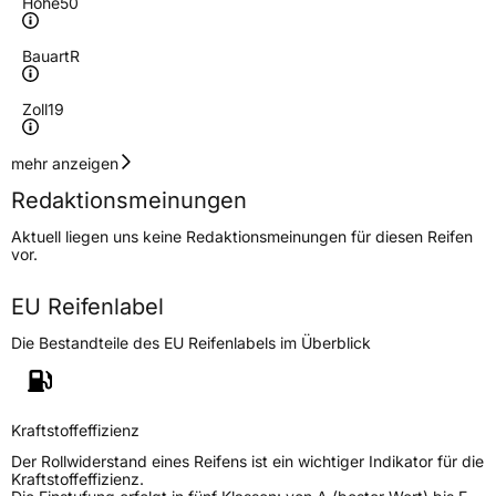
Höhe
50
Bauart
R
Zoll
19
Geschwindigkeitsindex
H
mehr anzeigen
Redaktionsmeinungen
Höchstgeschwindigkeit
210 km/h
Aktuell liegen uns keine Redaktionsmeinungen für diesen Reifen
Lastindex
107
vor.
Höchstlast
975 kg
EU Reifenlabel
Die Bestandteile des EU Reifenlabels im Überblick
Generelle Merkmale
Fahrzeugtyp
PKW
Verwendung
Winterreifen
Kraftstoffeffizienz
Modellname
Rock 868 S
Der Rollwiderstand eines Reifens ist ein wichtiger Indikator für die
Kraftstoffeffizienz.
Fahrzeugart
PKW & SUV