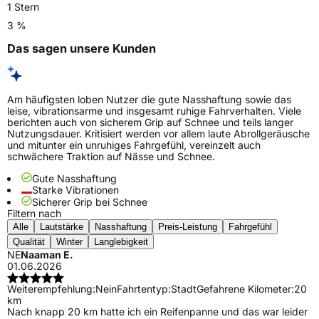
1 Stern
3 %
Das sagen unsere Kunden
Am häufigsten loben Nutzer die gute Nasshaftung sowie das
leise, vibrationsarme und insgesamt ruhige Fahrverhalten. Viele
berichten auch von sicherem Grip auf Schnee und teils langer
Nutzungsdauer. Kritisiert werden vor allem laute Abrollgeräusche
und mitunter ein unruhiges Fahrgefühl, vereinzelt auch
schwächere Traktion auf Nässe und Schnee.
Gute Nasshaftung
Starke Vibrationen
Sicherer Grip bei Schnee
Filtern nach
Alle
Lautstärke
Nasshaftung
Preis-Leistung
Fahrgefühl
Qualität
Winter
Langlebigkeit
NE
Naaman E.
01.06.2026
Weiterempfehlung:
Nein
Fahrtentyp:
Stadt
Gefahrene Kilometer:
20
km
Nach knapp 20 km hatte ich ein Reifenpanne und das war leider