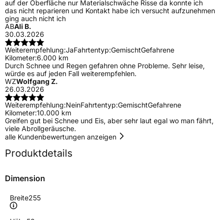
auf der Oberfläche nur Materialschwäche Risse da konnte ich
das nicht reparieren und Kontakt habe ich versucht aufzunehmen
ging auch nicht ich
AB
Ali B.
30.03.2026
Weiterempfehlung:
Ja
Fahrtentyp:
Gemischt
Gefahrene
Kilometer:
6.000 km
Durch Schnee und Regen gefahren ohne Probleme. Sehr leise,
würde es auf jeden Fall weiterempfehlen.
WZ
Wolfgang Z.
26.03.2026
Weiterempfehlung:
Nein
Fahrtentyp:
Gemischt
Gefahrene
Kilometer:
10.000 km
Greifen gut bei Schnee und Eis, aber sehr laut egal wo man fährt,
viele Abrollgeräusche.
alle Kundenbewertungen anzeigen
Produktdetails
Dimension
Breite
255