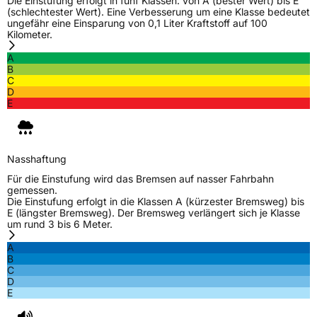
Die Einstufung erfolgt in fünf Klassen: von A (bester Wert) bis E
(schlechtester Wert). Eine Verbesserung um eine Klasse bedeutet
ungefähr eine Einsparung von 0,1 Liter Kraftstoff auf 100
Kilometer.
Weitere Eigenschaften
A
Schlauchtyp
TL
B
C
D
Zustand
Neureifen
E
M+S
Ja
Verstärkt
XL
Nasshaftung
Für die Einstufung wird das Bremsen auf nasser Fahrbahn
gemessen.
EU Label
Die Einstufung erfolgt in die Klassen A (kürzester Bremsweg) bis
E (längster Bremsweg). Der Bremsweg verlängert sich je Klasse
um rund 3 bis 6 Meter.
Effizienz
C
A
B
Nasshaftung
C
C
D
E
Rollgeräusch (Klasse)
B