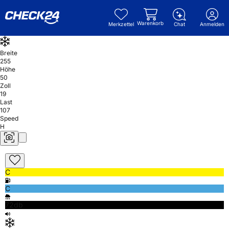
Warenkorb
Merkzettel
Chat
Anmelden
Breite
255
Höhe
50
Zoll
19
Last
107
Speed
H
C
C
72db