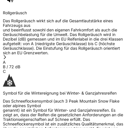
Rollgeräusch (dB)
72
Rollgeräusch
Fahrzeugklasse
C1
Das Rollgeräusch wirkt sich auf die Gesamtlautstärke eines
Fahrzeugs aus
3PMSF / Schneeflockensymbol / Alpine-Symbol
Ja
und beeinflusst sowohl den eigenen Fahrkomfort als auch die
Geräuschbelastung für die Umwelt. Das Rollgeräusch wird in
Dezibel (dB) gemessen und im EU Reifenlabel in die drei Klassen
EPREL ID
603757
aufgeteilt: von A (niedrigste Geräuschklasse) bis C (höchste
Geräuschklasse). Die Einstufung für das Rollgeräusch orientiert
Allgemeine Produktsicherheit (GPSR)
sich an EU Grenzwerten.
A
Herstellerkontakt
ROCKBLADE, Taishan Road Cao County
B
/
72
dB
Heze City 274400,Shandong Province
C
China, info@zodotire.cn
Symbol für die Wintereignung bei Winter- & Ganzjahresreifen
Das Schneeflockensymbol (auch 3 Peak Mountain Snow Flake
oder alpines Symbol
genannt) ist ein Symbol für Winter- und Ganzjahresreifen. Es
zeigt an, dass der Reifen die gesetzlichen Anforderungen an die
Traktionseigenschaften auf Schnee erfüllt. Das
Schneeflockensymbol ist ein zusätzliches Qualitätsmerkmal, das